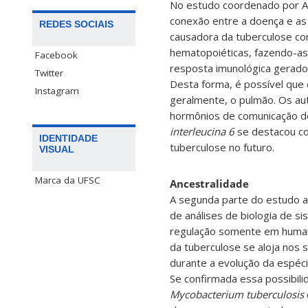
No estudo coordenado por An
conexão entre a doença e as 
REDES SOCIAIS
causadora da tuberculose con
hematopoiéticas, fazendo-as
Facebook
resposta imunológica gerado
Twitter
Desta forma, é possível que
Instagram
geralmente, o pulmão. Os au
hormônios de comunicação do 
interleucina 6
se destacou co
IDENTIDADE
tuberculose no futuro.
VISUAL
Marca da UFSC
Ancestralidade
A segunda parte do estudo an
de análises de biologia de 
regulação somente em humano
da tuberculose se aloja nos
durante a evolução da espéc
Se confirmada essa possibilid
Mycobacterium tuberculosis