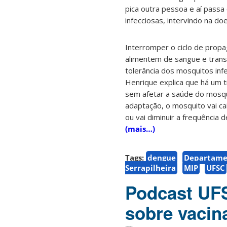
pica outra pessoa e aí passa
infecciosas, intervindo na do
Interromper o ciclo de propa
alimentem de sangue e transm
tolerância dos mosquitos inf
Henrique explica que há um t
sem afetar a saúde do mosqui
adaptação, o mosquito vai ca
ou vai diminuir a frequência
(mais…)
Tags:
dengue
Departamen
Serrapilheira
MIP
UFSC
Podcast UFS
sobre vacin