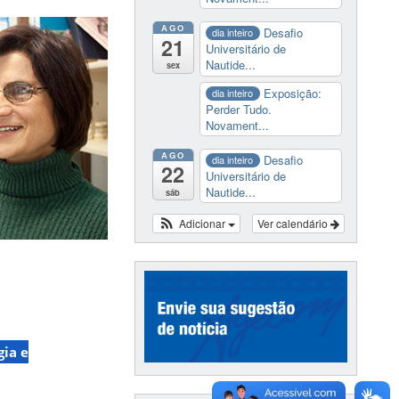
AGO
Desafio
dia inteiro
21
Universitário de
Nautide...
sex
Exposição:
dia inteiro
Perder Tudo.
Novament...
AGO
Desafio
dia inteiro
22
Universitário de
Nautide...
sáb
Adicionar
Ver calendário
ia e