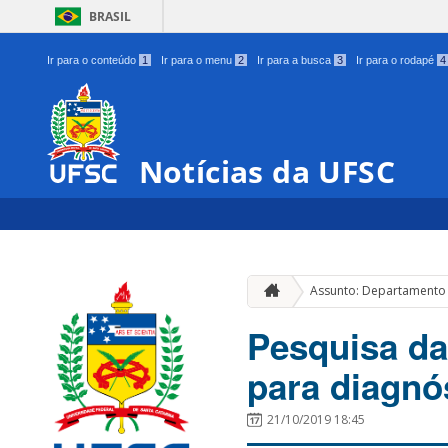
BRASIL
Ir para o conteúdo
1
Ir para o menu
2
Ir para a busca
3
Ir para o rodapé
4
Notícias da UFSC
Assunto: Departamento 
Pesquisa da
para diagnó
21/10/2019 18:45