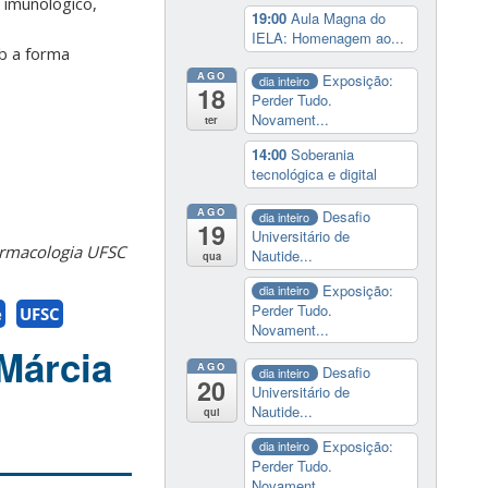
 imunológico,
19:00
Aula Magna do
IELA: Homenagem ao...
b a forma
AGO
Exposição:
dia inteiro
18
Perder Tudo.
Novament...
ter
14:00
Soberania
tecnológica e digital
AGO
Desafio
dia inteiro
19
Universitário de
armacologia UFSC
Nautide...
qua
Exposição:
dia inteiro
Perder Tudo.
e
UFSC
Novament...
 Márcia
AGO
Desafio
dia inteiro
20
Universitário de
Nautide...
qui
Exposição:
dia inteiro
Perder Tudo.
Novament...