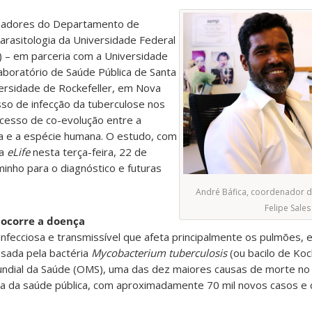
isadores do Departamento de
Parasitologia da Universidade Federal
) – em parceria com a Universidade
aboratório de Saúde Pública de Santa
versidade de Rockefeller, em Nova
so de infecção da tuberculose nos
cesso de co-evolução entre a
a e a espécie humana. O estudo, com
ca
eLife
nesta terça-feira, 22 de
inho para o diagnóstico e futuras
André Báfica, coordenador d
Felipe Sales
ocorre a doença
infecciosa e transmissível que afeta principalmente os pulmões,
sada pela bactéria
Mycobacterium tuberculosis
(ou bacilo de Koc
ndial da Saúde (OMS), uma das dez maiores causas de morte no 
a da saúde pública, com aproximadamente 70 mil novos casos e c