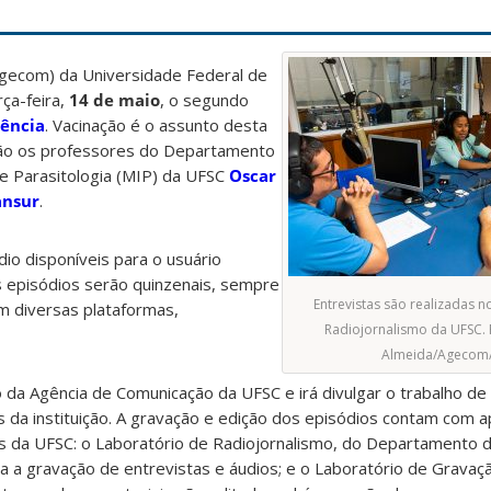
gecom) da Universidade Federal de
rça-feira,
14 de maio
, o segundo
iência
. Vacinação é o assunto desta
são os professores do Departamento
 e Parasitologia (MIP) da UFSC
Oscar
ansur
.
io disponíveis para o usuário
s episódios serão quinzenais, sempre
Entrevistas são realizadas n
em diversas plataformas,
Radiojornalismo da UFSC. 
Almeida/Agecom
da Agência de Comunicação da UFSC e irá divulgar o trabalho de 
 da instituição. A gravação e edição dos episódios contam com a
s da UFSC: o Laboratório de Radiojornalismo, do Departamento d
 a gravação de entrevistas e áudios; e o Laboratório de Gravaç