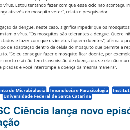
 o vírus. Estou tentando fazer com que esse ciclo não aconteça, 
ença através do mosquito vetor”, relata o pesquisador.
gação da dengue, neste caso, significa impedir que os mosquito
itam o vírus. “Os mosquitos são tolerantes a dengue. Quero inib
ectados e fazer com que os insetos fiquem doentes”, afirma o pr
ipo de adaptação dentro da célula do mosquito que permite a repl
to. “Se eu conseguir fazer o mosquito ficar doente, por exemplo
ir morto e aí não tem transmissão de doença ou, se ele não morre
 de picadas e você interrompe a doença da mesma maneira”.
to de Microbiologia
Imunologia e Parasitologia
Institu
Universidade Federal de Santa Catarina
C Ciência lança novo epis
ação