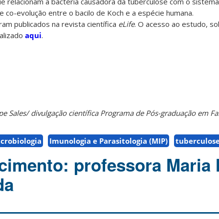
e relacionam a bactéria causadora da tuberculose com o sistema
e co-evolução entre o bacilo de Koch e a espécie humana.
am publicados na revista científica
eLife
. O acesso ao estudo, so
ealizado
aqui
.
ipe Sales/ divulgação científica Programa de Pós-graduação em F
crobiologia
Imunologia e Parasitologia (MIP)
tuberculos
ecimento: professora Maria
da