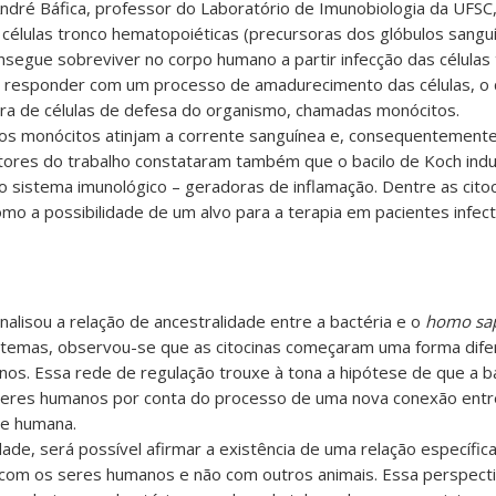
dré Báfica, professor do Laboratório de Imunobiologia da UFSC,
células tronco hematopoiéticas (precursoras dos glóbulos sanguí
segue sobreviver no corpo humano a partir infecção das células
 responder com um processo de amadurecimento das células, o 
ra de células de defesa do organismo, chamadas monócitos.
 os monócitos atinjam a corrente sanguínea e, consequentemente
tores do trabalho constataram também que o bacilo de Koch induz
sistema imunológico – geradoras de inflamação. Dentre as citoci
mo a possibilidade de um alvo para a terapia em pacientes infe
alisou a relação de ancestralidade entre a bactéria e o
homo sa
sistemas, observou-se que as citocinas começaram uma forma dif
s. Essa rede de regulação trouxe à tona a hipótese de que a b
 seres humanos por conta do processo de uma nova conexão entre
ie humana.
ade, será possível afirmar a existência de uma relação específic
com os seres humanos e não com outros animais. Essa perspecti