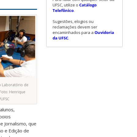
UFSC, utilize o
Catálogo
Telefônico
.
Sugestões, elogios ou
reclamações devem ser
encaminhados para a
Ouvidoria
da UFSC
.
o Laboratório de
Foto: Henrique
/UFSC
alunos,
poios
e Jornalismo, que
ão e Edição de