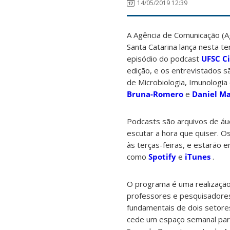
14/05/2019 12:39
A Agência de Comunicação (A
Santa Catarina lança nesta te
episódio do podcast
UFSC C
edição, e os entrevistados 
de Microbiologia, Imunologia
Bruna-Romero
e
Daniel M
Podcasts são arquivos de áud
escutar a hora que quiser. O
às terças-feiras, e estarão 
como
Spotify
e
iTunes
.
O programa é uma realização 
professores e pesquisadores
fundamentais de dois setore
cede um espaço semanal para