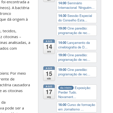
 foi encontrada a
14:00
Seminário
neos). A bactéria
Internacional ‘Ninguém...
 tronco
14:30
Sessão Especial
que dá origem à
do Conselho Esta...
19:00
Cine paredão:
, tecidos,
programação de rec...
 citocinas –
AGO
nas analisadas, a
14:00
Lançamento da
14
cinebiografia de D...
ctados com
sex
19:00
Cine paredão:
programação de rec...
AGO
19:00
Cine paredão:
15
piens
. Por meio
programação de rec...
erente de
sáb
actéria causadora
AGO
Exposição:
dia inteiro
17
 as citocinas
Perder Tudo.
Novament...
seg
a da
16:00
Curso de formação
va pode ser a
em Jornalismo ...