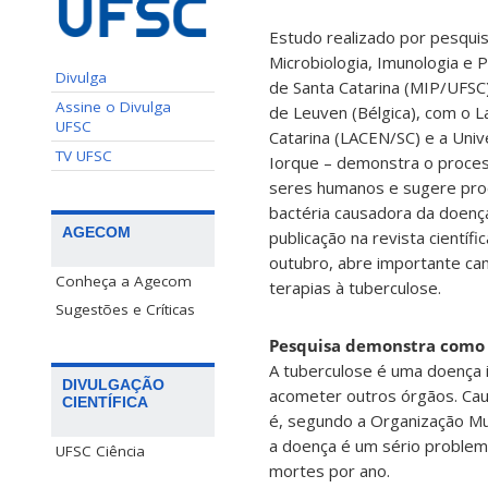
Estudo realizado por pesqu
Microbiologia, Imunologia e 
Divulga
de Santa Catarina (MIP/UFSC
Assine o Divulga
de Leuven (Bélgica), com o L
UFSC
Catarina (LACEN/SC) e a Uni
TV UFSC
Iorque – demonstra o proces
seres humanos e sugere pro
bactéria causadora da doenç
AGECOM
publicação na revista científi
outubro, abre importante cam
Conheça a Agecom
terapias à tuberculose.
Sugestões e Críticas
Pesquisa demonstra como 
A tuberculose é uma doença 
DIVULGAÇÃO
acometer outros órgãos. Cau
CIENTÍFICA
é, segundo a Organização Mu
a doença é um sério problem
UFSC Ciência
mortes por ano.