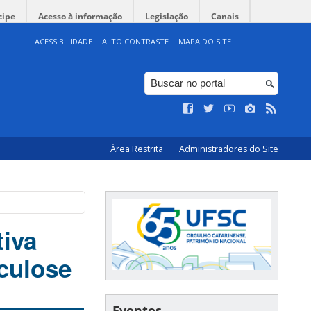
cipe
Acesso à informação
Legislação
Canais
ACESSIBILIDADE
ALTO CONTRASTE
MAPA DO SITE
Área Restrita
Administradores do Site
tiva
rculose
Eventos