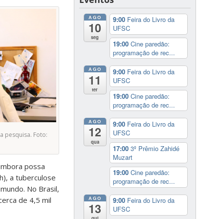
AGO
9:00
Feira do Livro da
10
UFSC
seg
19:00
Cine paredão:
programação de rec...
AGO
9:00
Feira do Livro da
11
UFSC
ter
19:00
Cine paredão:
programação de rec...
AGO
9:00
Feira do Livro da
12
UFSC
a pesquisa. Foto:
qua
17:00
3º Prêmio Zahidé
Muzart
 embora possa
19:00
Cine paredão:
h), a tuberculose
programação de rec...
mundo. No Brasil,
AGO
erca de 4,5 mil
9:00
Feira do Livro da
13
UFSC
qui