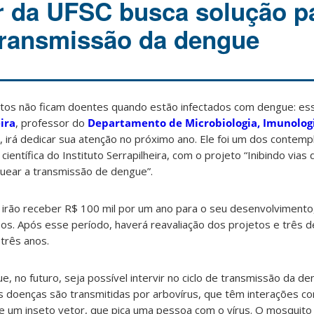
 da UFSC busca solução p
transmissão da dengue
tos não ficam doentes quando estão infectados com dengue: es
ira
, professor do
Departamento de Microbiologia, Imunolog
 irá dedicar sua atenção no próximo ano. Ele foi um dos contem
ientífica do Instituto Serrapilheira, com o projeto “Inibindo vias
uear a transmissão de dengue”.
 irão receber R$ 100 mil por um ano para o seu desenvolvimento
rsos. Após esse período, haverá reavaliação dos projetos e três 
 três anos.
e, no futuro, seja possível intervir no ciclo de transmissão da d
as doenças são transmitidas por arbovírus, que têm interações 
e um inseto vetor, que pica uma pessoa com o vírus. O mosquito f