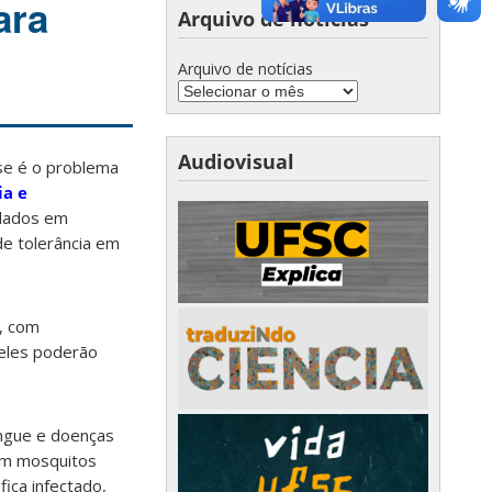
ara
Arquivo de notícias
Arquivo de notícias
Audiovisual
se é o problema
ia e
plados em
 de tolerância em
, com
deles poderão
engue e doenças
com mosquitos
ica infectado,