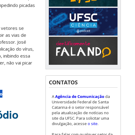
impedindo picadas
s vetores se
ir as vias de
ofessor. José
icação do vírus,
, inibindo essa
r, não vai picar
CONTATOS
to
A
Agência de Comunicação
da
Universidade Federal de Santa
Catarina é o setor responsável
ódio
pela atualização de notícias no
site da UFSC. Para solicitar uma
divulgação, acesse
o site
.
Para falar com qualquer setor da