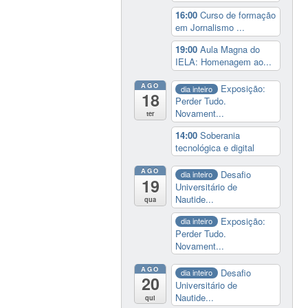
16:00
Curso de formação
em Jornalismo ...
19:00
Aula Magna do
IELA: Homenagem ao...
AGO
Exposição:
dia inteiro
18
Perder Tudo.
Novament...
ter
14:00
Soberania
tecnológica e digital
AGO
Desafio
dia inteiro
19
Universitário de
Nautide...
qua
Exposição:
dia inteiro
Perder Tudo.
Novament...
AGO
Desafio
dia inteiro
20
Universitário de
Nautide...
qui