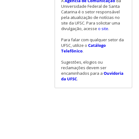
A
Agência de Comunicação
da
Universidade Federal de Santa
Catarina é o setor responsável
pela atualização de notícias no
site da UFSC. Para solicitar uma
divulgação, acesse
o site
.
Para falar com qualquer setor da
UFSC, utilize o
Catálogo
Telefônico
.
Sugestões, elogios ou
reclamações devem ser
encaminhados para a
Ouvidoria
da UFSC
.