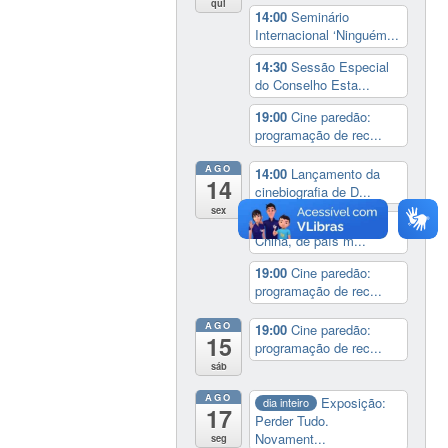
qui
14:00
Seminário
Internacional ‘Ninguém...
14:30
Sessão Especial
do Conselho Esta...
19:00
Cine paredão:
programação de rec...
AGO
14:00
Lançamento da
14
cinebiografia de D...
sex
14:30
Aula inaugural:
China, de país m...
19:00
Cine paredão:
programação de rec...
AGO
19:00
Cine paredão:
15
programação de rec...
sáb
AGO
Exposição:
dia inteiro
17
Perder Tudo.
Novament...
seg