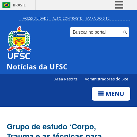
BRASIL
Simplifique!
ACESSIBILIDADE
ALTO CONTRASTE
MAPA DO SITE
Comunica BR
Participe
Acesso à informação
Legislação
Notícias da UFSC
Canais
Área Restrita
Administradores do Site
MENU
Grupo de estudo ‘Corpo,
Trauma e as técnicas para