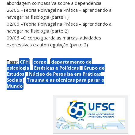
abordagem compassiva sobre a dependência
26/05 –Teoria Polivagal na Prática – aprendendo a
navegar na fisiologia (parte 1)
02/06 –Teoria Polivagal na Prática – aprendendo a
navegar na fisiologia (parte 2)
09/06 –O corpo guarda as marcas: atividades
expressivas e autorregulação (parte 2)
Tags:
CFH
corpo
departamento de
psicologia
Estéticas e Políticas
Grupo de
Estudos
Núcleo de Pesquisa em Práticas
Sociais
Trauma e as técnicas para parar o
Mundo