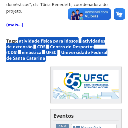
domésticos”, diz Tânia Benedetti, coordenadora do
projeto.
(mais…)
Tags:
atividade fisica para idosos
atividades
de extensão
CDS
Centro de Desportos
(CDS)
ginástica
UFSC
Universidade Federal
de Santa Catarina
Eventos
AGO
8:00
Recepção à