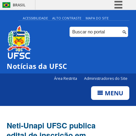
BRASIL
Simplifique!
ACESSIBILIDADE
ALTO CONTRASTE
MAPA DO SITE
Comunica BR
Participe
Acesso à informação
Legislação
Notícias da UFSC
Canais
Área Restrita
Administradores do Site
MENU
Neti-Unapi UFSC publica
edital de inscrição em