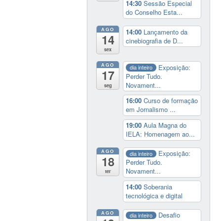
14:30
Sessão Especial
do Conselho Esta...
AGO
14:00
Lançamento da
14
cinebiografia de D...
sex
AGO
Exposição:
dia inteiro
17
Perder Tudo.
Novament...
seg
16:00
Curso de formação
em Jornalismo ...
19:00
Aula Magna do
IELA: Homenagem ao...
AGO
Exposição:
dia inteiro
18
Perder Tudo.
Novament...
ter
14:00
Soberania
tecnológica e digital
AGO
Desafio
dia inteiro