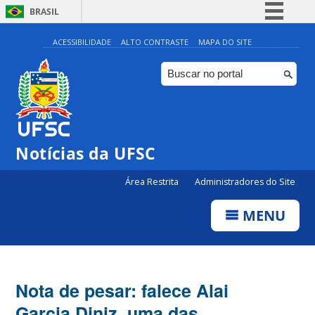
BRASIL
Simplifique!
ACESSIBILIDADE
ALTO CONTRASTE
MAPA DO SITE
Comunica BR
Participe
Acesso à informação
Legislação
Notícias da UFSC
Canais
Área Restrita
Administradores do Site
MENU
Nota de pesar: falece Alai
Garcia Diniz, uma das