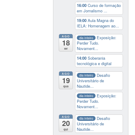
16:00
Curso de formação
em Jornalismo ...
19:00
Aula Magna do
IELA: Homenagem ao...
AGO
Exposição:
dia inteiro
18
Perder Tudo.
Novament...
ter
14:00
Soberania
tecnológica e digital
AGO
Desafio
dia inteiro
19
Universitário de
Nautide...
qua
Exposição:
dia inteiro
Perder Tudo.
Novament...
AGO
Desafio
dia inteiro
20
Universitário de
Nautide...
qui