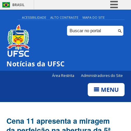
BRASIL
Simplifique!
ACESSIBILIDADE
ALTO CONTRASTE
MAPA DO SITE
Comunica BR
Participe
Acesso à informação
Legislação
Notícias da UFSC
Canais
Área Restrita
Administradores do Site
MENU
Cena 11 apresenta a miragem
da perfeição na abertura da 5ª