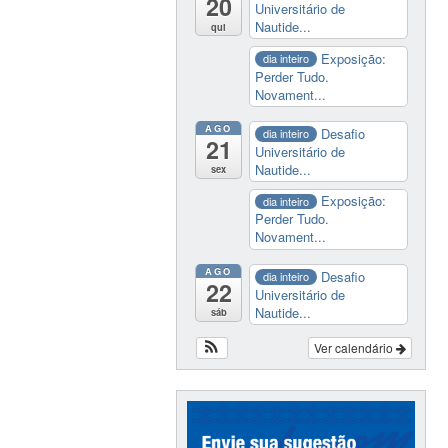
20
Universitário de
Nautide...
qui
Exposição:
dia inteiro
Perder Tudo.
Novament...
AGO
Desafio
dia inteiro
21
Universitário de
Nautide...
sex
Exposição:
dia inteiro
Perder Tudo.
Novament...
AGO
Desafio
dia inteiro
22
Universitário de
Nautide...
sáb
Ver calendário