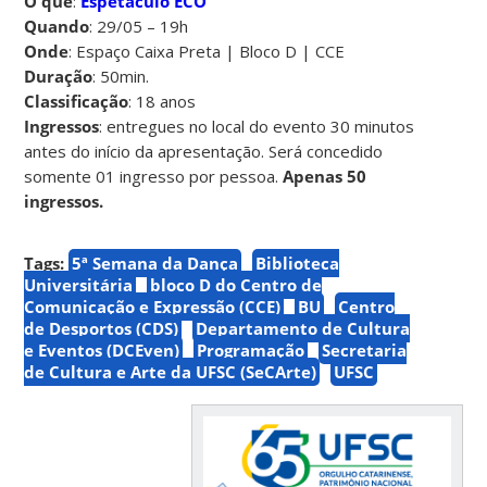
O quê
:
Espetáculo ECO
Quando
: 29/05 – 19h
Onde
: Espaço Caixa Preta | Bloco D | CCE
Duração
: 50min.
Classificação
: 18 anos
Ingressos
: entregues no local do evento 30 minutos
antes do início da apresentação. Será concedido
somente 01 ingresso por pessoa.
Apenas 50
ingressos.
Tags:
5ª Semana da Dança
Biblioteca
Universitária
bloco D do Centro de
Comunicação e Expressão (CCE)
BU
Centro
de Desportos (CDS)
Departamento de Cultura
e Eventos (DCEven)
Programação
Secretaria
de Cultura e Arte da UFSC (SeCArte)
UFSC