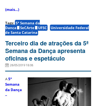
(mais…)
Tags:
5ª Semana da
Dança
SeCArte
UFSC
Universidade Federal
de Santa Catarina
Terceiro dia de atrações da 5ª
Semana da Dança apresenta
oficinas e espetáculo
28/05/2019 18:08
A
5ª
Semana
da Dança
–