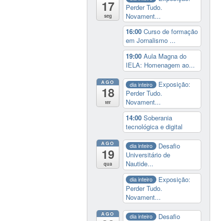
17
Perder Tudo.
Novament...
seg
16:00
Curso de formação
em Jornalismo ...
19:00
Aula Magna do
IELA: Homenagem ao...
AGO
Exposição:
dia inteiro
18
Perder Tudo.
Novament...
ter
14:00
Soberania
tecnológica e digital
AGO
Desafio
dia inteiro
19
Universitário de
Nautide...
qua
Exposição:
dia inteiro
Perder Tudo.
Novament...
AGO
Desafio
dia inteiro