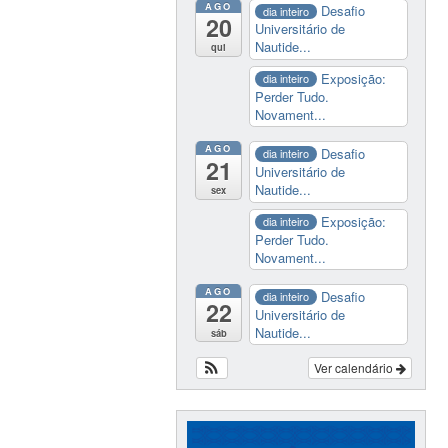
AGO
Desafio
dia inteiro
20
Universitário de
Nautide...
qui
Exposição:
dia inteiro
Perder Tudo.
Novament...
AGO
Desafio
dia inteiro
21
Universitário de
Nautide...
sex
Exposição:
dia inteiro
Perder Tudo.
Novament...
AGO
Desafio
dia inteiro
22
Universitário de
Nautide...
sáb
Ver calendário