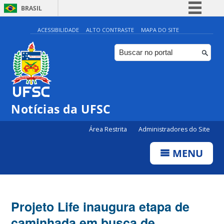
BRASIL
Simplifique!
ACESSIBILIDADE
ALTO CONTRASTE
MAPA DO SITE
Comunica BR
Participe
Acesso à informação
Legislação
Notícias da UFSC
Canais
Área Restrita
Administradores do Site
MENU
Projeto Life inaugura etapa de
caminhada em busca de