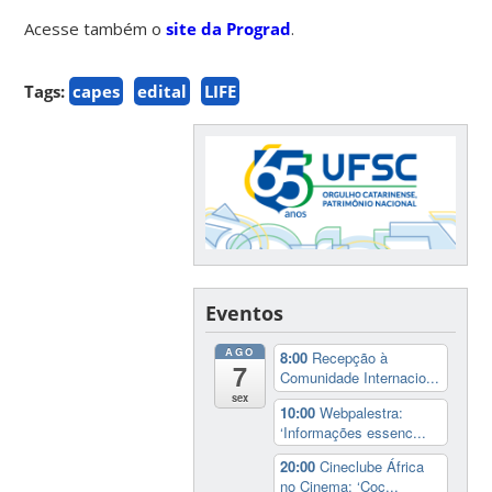
Acesse também o
site da Prograd
.
Tags:
capes
edital
LIFE
Eventos
AGO
8:00
Recepção à
7
Comunidade Internacio...
sex
10:00
Webpalestra:
‘Informações essenc...
20:00
Cineclube África
no Cinema: ‘Coc...