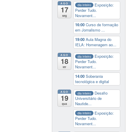
AGO
Exposição:
dia inteiro
17
Perder Tudo.
Novament...
seg
16:00
Curso de formação
em Jornalismo ...
19:00
Aula Magna do
IELA: Homenagem ao...
AGO
Exposição:
dia inteiro
18
Perder Tudo.
Novament...
ter
14:00
Soberania
tecnológica e digital
AGO
Desafio
dia inteiro
19
Universitário de
Nautide...
qua
Exposição:
dia inteiro
Perder Tudo.
Novament...