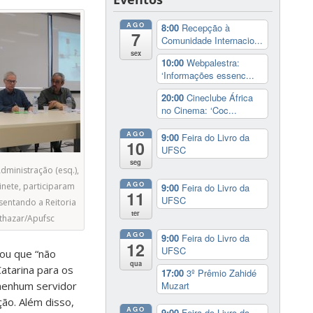
AGO
8:00
Recepção à
7
Comunidade Internacio...
sex
10:00
Webpalestra:
‘Informações essenc...
20:00
Cineclube África
no Cinema: ‘Coc...
AGO
9:00
Feira do Livro da
10
UFSC
seg
Administração (esq.),
AGO
nete, participaram
9:00
Feira do Livro da
11
UFSC
sentando a Reitoria
ter
lthazar/Apufsc
AGO
9:00
Feira do Livro da
12
UFSC
rou que “não
qua
atarina para os
17:00
3º Prêmio Zahidé
Muzart
“nenhum servidor
ão. Além disso,
AGO
9:00
Feira do Livro da