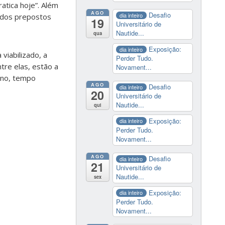
atica hoje”. Além
AGO
Desafio
dia inteiro
s dos prepostos
19
Universitário de
Nautide...
qua
Exposição:
dia inteiro
viabilizado, a
Perder Tudo.
ntre elas, estão a
Novament...
ano, tempo
AGO
Desafio
dia inteiro
20
Universitário de
Nautide...
qui
Exposição:
dia inteiro
Perder Tudo.
Novament...
AGO
Desafio
dia inteiro
21
Universitário de
Nautide...
sex
Exposição:
dia inteiro
Perder Tudo.
Novament...