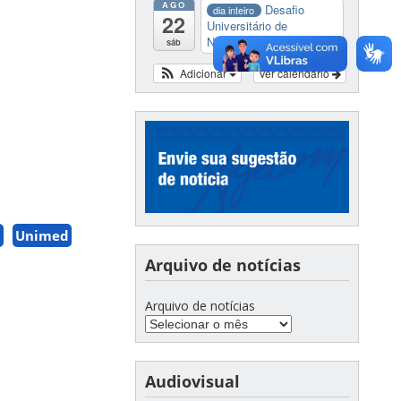
AGO
Desafio
dia inteiro
22
Universitário de
Nautide...
sáb
Adicionar
Ver calendário
C
Unimed
Arquivo de notícias
Arquivo de notícias
Audiovisual