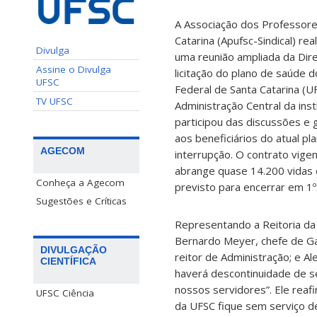
A Associação dos Professore
Catarina (Apufsc-Sindical) rea
Divulga
uma reunião ampliada da Dire
Assine o Divulga
licitação do plano de saúde 
UFSC
Federal de Santa Catarina (U
TV UFSC
Administração Central da ins
participou das discussões e 
aos beneficiários do atual p
AGECOM
interrupção. O contrato vige
abrange quase 14.200 vidas 
Conheça a Agecom
previsto para encerrar em 1
Sugestões e Críticas
Representando a Reitoria da
Bernardo Meyer, chefe de Gab
DIVULGAÇÃO
reitor de Administração; e 
CIENTÍFICA
haverá descontinuidade de se
nossos servidores”. Ele rea
UFSC Ciência
da UFSC fique sem serviço d