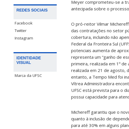
Meyer comprometeu-se a tra
antecipada sobre o processo
REDES SOCIAIS
Facebook
O pró-reitor Vilmar Micheref
das contratações no setor pú
Twitter
cobertura, incluindo não ape
Instagram
Federal da Fronteira Sul (UF
potenciais aumenta de aprox
representa um “ganho de escal
IDENTIDADE
VISUAL
primeira, realizada em 1º de
realizada em 21 de agosto,
Marca da UFSC
entanto, a Tempo Med foi inab
Vítrea Administradora encont
UFSC está prevista para o di
possui capacidade para atend
Michereff garantiu que o no
quanto à inclusão de depend
para até 30% em alguns plano