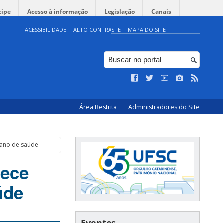
cipe
Acesso à informação
Legislação
Canais
ACESSIBILIDADE
ALTO CONTRASTE
MAPA DO SITE
Área Restrita
Administradores do Site
lano de saúde
rece
úde
Eventos