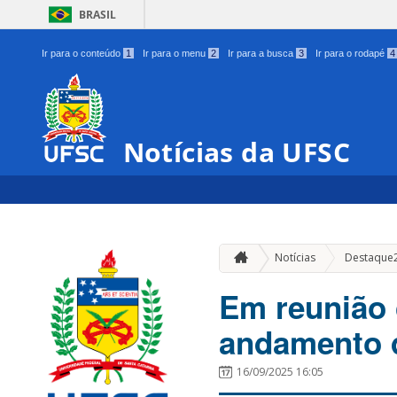
BRASIL
Ir para o conteúdo
1
Ir para o menu
2
Ir para a busca
3
Ir para o rodapé
4
Notícias da UFSC
Notícias
Destaque
Em reunião 
andamento d
16/09/2025 16:05