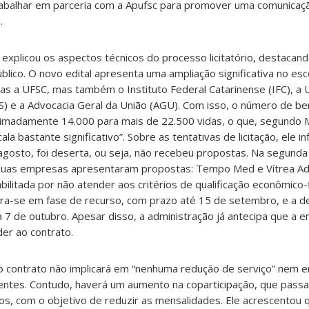
balhar em parceria com a Apufsc para promover uma comunicaçã
.
f explicou os aspectos técnicos do processo licitatório, destaca
blico. O novo edital apresenta uma ampliação significativa no es
nas a UFSC, mas também o Instituto Federal Catarinense (IFC), a 
FS) e a Advocacia Geral da União (AGU). Com isso, o número de ben
imadamente 14.000 para mais de 22.500 vidas, o que, segundo M
a bastante significativo”. Sobre as tentativas de licitação, ele i
 agosto, foi deserta, ou seja, não recebeu propostas. Na segunda 
 duas empresas apresentaram propostas: Tempo Med e Vítrea Ad
ilitada por não atender aos critérios de qualificação econômico-f
ra-se em fase de recurso, com prazo até 15 de setembro, e a dec
a 7 de outubro. Apesar disso, a administração já antecipa que a 
er ao contrato.
vo contrato não implicará em “nenhuma redução de serviço” nem e
entes. Contudo, haverá um aumento na coparticipação, que pass
s, com o objetivo de reduzir as mensalidades. Ele acrescentou 