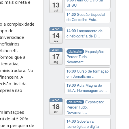
o mais direta e
13
UFSC
qui
14:30
Sessão Especial
do Conselho Esta...
ndo a complexidade
AGO
copo de
14:00
Lançamento da
14
cinebiografia de D...
Universidade
sex
eficiários
ichereff,
AGO
Exposição:
dia inteiro
17
Perder Tudo.
nformou que a
Novament...
seg
tentativa,
ministradora. No
16:00
Curso de formação
em Jornalismo ...
inanceira. A
isão final da
19:00
Aula Magna do
empresa não
IELA: Homenagem ao...
AGO
Exposição:
dia inteiro
18
Perder Tudo.
m limitações
Novament...
ter
ará de até 20%
14:00
Soberania
que a pesquisa de
tecnológica e digital