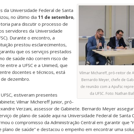
s da Universidade Federal de Santa
lizou, no último dia
11 de setembro
,
toria para discutir o processo de
dos servidores da Universidade
FSC). Durante o encontro, a
tituição prestou esclarecimentos,
garantiu que os serviços prestados
lano de saúde não correm risco de
nte entre a UFSC e a Unimed, que
entre docentes e técnicos, está
Vilmar Michareff, pró-reitor de 
º de dezembro.
Bernardo Meyer, chefe de Gabi
de reunião com a Apufsc repre
da UFSC. Foto: Nathan Ba
 UFSC, estiveram presentes
inete; Vilmar Michereff Junior, pró-
Alexandre Verzani, assessor de Gabinete. Bernardo Meyer assegu
rviço de plano de saúde aqui na Universidade Federal de Santa C
firmou o compromisso da Administração Central em garantir que 
e plano de saúde” e destacou o empenho em encontrar uma soluç