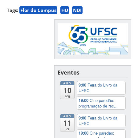
Tags:
Flor do Campus
HU
NDI
Eventos
AGO
9:00
Feira do Livro da
10
UFSC
seg
19:00
Cine paredão:
programação de rec...
AGO
9:00
Feira do Livro da
11
UFSC
ter
19:00
Cine paredão: