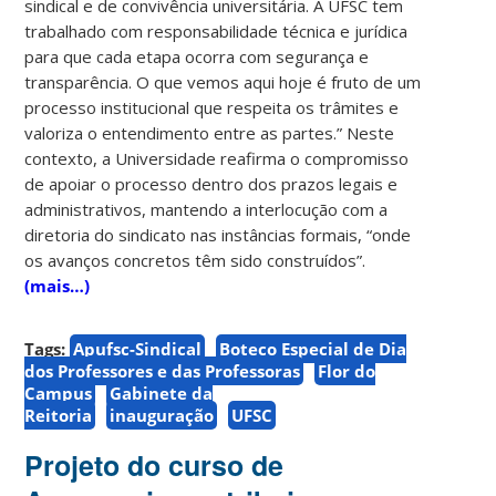
sindical e de convivência universitária. A UFSC tem
trabalhado com responsabilidade técnica e jurídica
para que cada etapa ocorra com segurança e
transparência. O que vemos aqui hoje é fruto de um
processo institucional que respeita os trâmites e
valoriza o entendimento entre as partes.” Neste
contexto, a Universidade reafirma o compromisso
de apoiar o processo dentro dos prazos legais e
administrativos, mantendo a interlocução com a
diretoria do sindicato nas instâncias formais, “onde
os avanços concretos têm sido construídos”.
(mais…)
Tags:
Apufsc-Sindical
Boteco Especial de Dia
dos Professores e das Professoras
Flor do
Campus
Gabinete da
Reitoria
inauguração
UFSC
Projeto do curso de