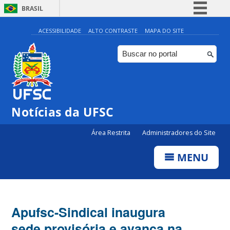
BRASIL
Simplifique!
ACESSIBILIDADE
ALTO CONTRASTE
MAPA DO SITE
Comunica BR
Participe
Acesso à informação
Legislação
Notícias da UFSC
Canais
Área Restrita
Administradores do Site
MENU
Apufsc-Sindical inaugura
sede provisória e avança na