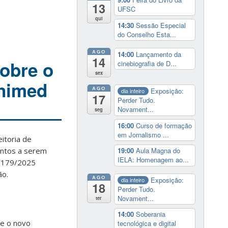
13
UFSC
qui
14:30
Sessão Especial
do Conselho Esta...
AGO
14:00
Lançamento da
14
obre o
cinebiografia de D...
sex
Unimed
AGO
Exposição:
dia inteiro
17
Perder Tudo.
Novament...
seg
16:00
Curso de formação
em Jornalismo ...
itoria de
ontos a serem
19:00
Aula Magna do
IELA: Homenagem ao...
º 179/2025
ão.
AGO
Exposição:
dia inteiro
18
Perder Tudo.
Novament...
ter
14:00
Soberania
 e o novo
tecnológica e digital