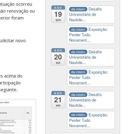
ituação ocorreu
AGO
Desafio
dia inteiro
 não renovação ou
19
Universitário de
terior foram
Nautide...
qua
Exposição:
dia inteiro
Perder Tudo.
Novament...
olicitar novo
AGO
Desafio
dia inteiro
20
Universitário de
Nautide...
qui
Exposição:
dia inteiro
es acima do
Perder Tudo.
rticipação
Novament...
eguinte.
AGO
Desafio
dia inteiro
21
Universitário de
Nautide...
sex
Exposição:
dia inteiro
Perder Tudo.
Novament...