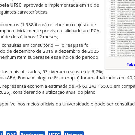
bela UFSC
, aprovada e implementada em 16 de
guintes características:
imentos (1.988 itens) receberam reajuste de
mpacto inicialmente previsto e alinhado ao IPCA
 saúde dos últimos 12 meses;
 consultas em consultório —, o reajuste foi
lado de dezembro de 2019 a dezembro de 2025
 nenhum item superasse esse índice do período
Tabe
os mais utilizados, 93 tiveram reajuste de 6,7%;
ia ABA, Fonoaudiologia e Fisioterapia) foram atualizados em 40,
C representa economia estimada de R$ 63.243.155,00 em compar
25), considerando a utilização anual do plano.
sponível nos meios oficiais da Universidade e pode ser consulta
l
DAS
Prodegesp
UFSC
Unimed