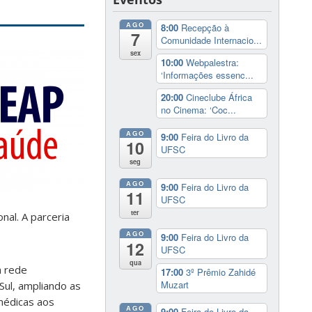
AGO
8:00
Recepção à
7
Comunidade Internacio...
sex
10:00
Webpalestra:
‘Informações essenc...
20:00
Cineclube África
no Cinema: ‘Coc...
AGO
9:00
Feira do Livro da
10
UFSC
seg
AGO
9:00
Feira do Livro da
11
UFSC
ter
nal. A parceria
AGO
9:00
Feira do Livro da
12
UFSC
qua
à rede
17:00
3º Prêmio Zahidé
Muzart
 Sul, ampliando as
médicas aos
AGO
9:00
Feira do Livro da