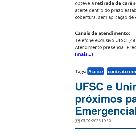
obteve a
retirada de carên
aceite dentro do prazo estab
cobertura, sem aplicação de c
Canais de atendimento:
Telefone exclusivo UFSC: (4
Atendimento presencial: Prédi
(mais…)
Tags:
Aceite
contrato em
UFSC e Unim
próximos pa
Emergencia
05/02/2026 10:50