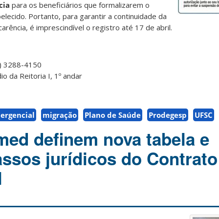
cia
para os beneficiários que formalizarem o
elecido. Portanto, para garantir a continuidade da
arência, é imprescindível o registro até 17 de abril.
8) 3288-4150
o da Reitoria I, 1º andar
ergencial
migração
Plano de Saúde
Prodegesp
UFSC
ed definem nova tabela e
ssos jurídicos do Contrato
l