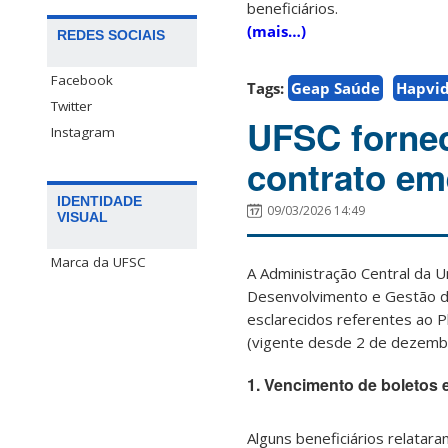
beneficiários.
(mais…)
REDES SOCIAIS
Facebook
Tags:
Geap Saúde
Hapvi
Twitter
UFSC fornec
Instagram
contrato e
IDENTIDADE
09/03/2026 14:49
VISUAL
Marca da UFSC
A Administração Central da U
Desenvolvimento e Gestão d
esclarecidos referentes ao 
(vigente desde 2 de dezembr
1. Vencimento de boletos
Alguns beneficiários relatar