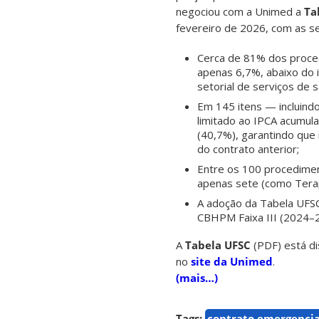
negociou com a Unimed a
Ta
fevereiro de 2026, com as se
Cerca de 81% dos proced
apenas 6,7%, abaixo do i
setorial de serviços de
Em 145 itens — incluindo
limitado ao IPCA acumu
(40,7%), garantindo que
do contrato anterior;
Entre os 100 procediment
apenas sete (como Terap
A adoção da Tabela UFS
CBHPM Faixa III (2024–20
A
Tabela UFSC
(PDF) está di
no
site da Unimed
.
(mais…)
Tags:
contrato emergencia