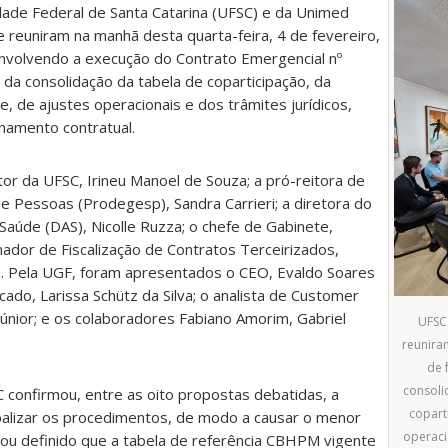
ade Federal de Santa Catarina (UFSC) e da Unimed
e reuniram na manhã desta quarta-feira, 4 de fevereiro,
nvolvendo a execução do Contrato Emergencial nº
da consolidação da tabela de coparticipação, da
e, de ajustes operacionais e dos trâmites jurídicos,
amento contratual.
tor da UFSC, Irineu Manoel de Souza; a pró-reitora de
 Pessoas (Prodegesp), Sandra Carrieri; a diretora do
aúde (DAS), Nicolle Ruzza; o chefe de Gabinete,
ador de Fiscalização de Contratos Terceirizados,
i. Pela UGF, foram apresentados o CEO, Evaldo Soares
ado, Larissa Schütz da Silva; o analista de Customer
Júnior; e os colaboradores Fabiano Amorim, Gabriel
UFSC
reuniram
de 
consoli
 confirmou, entre as oito propostas debatidas, a
copart
balizar os procedimentos, de modo a causar o menor
operaci
icou definido que a tabela de referência CBHPM vigente