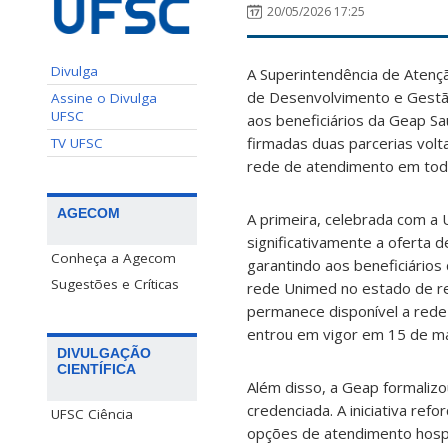
20/05/2026 17:25
Divulga
A Superintendência de Atençã
de Desenvolvimento e Gestã
Assine o Divulga
UFSC
aos beneficiários da Geap S
firmadas duas parcerias volt
TV UFSC
rede de atendimento em todo
AGECOM
A primeira, celebrada com a 
significativamente a oferta 
Conheça a Agecom
garantindo aos beneficiários
Sugestões e Críticas
rede Unimed no estado de re
permanece disponível a rede 
entrou em vigor em 15 de mai
DIVULGAÇÃO
CIENTÍFICA
Além disso, a Geap formaliz
credenciada. A iniciativa ref
UFSC Ciência
opções de atendimento hospi