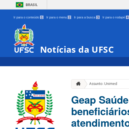
BRASIL
Ir para o conteúdo
1
Ir para o menu
2
Ir para a busca
3
Ir para o rodapé
4
Notícias da UFSC
Assunto: Unimed
Geap Saúde
beneficiári
atendiment