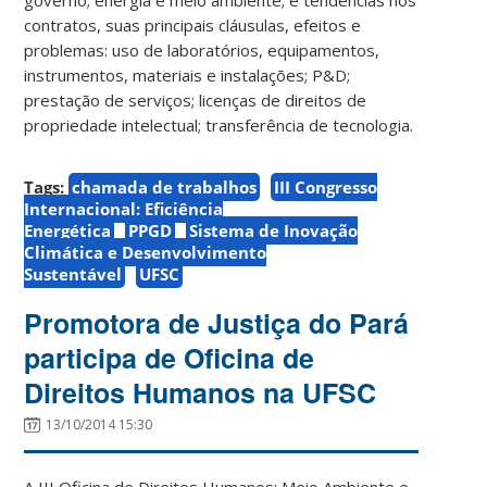
contratos, suas principais cláusulas, efeitos e
problemas: uso de laboratórios, equipamentos,
instrumentos, materiais e instalações; P&D;
prestação de serviços; licenças de direitos de
propriedade intelectual; transferência de tecnologia.
Tags:
chamada de trabalhos
III Congresso
Internacional: Eficiência
Energética
PPGD
Sistema de Inovação
Climática e Desenvolvimento
Sustentável
UFSC
Promotora de Justiça do Pará
participa de Oficina de
Direitos Humanos na UFSC
13/10/2014 15:30
A III Oficina de Direitos Humanos: Meio Ambiente e