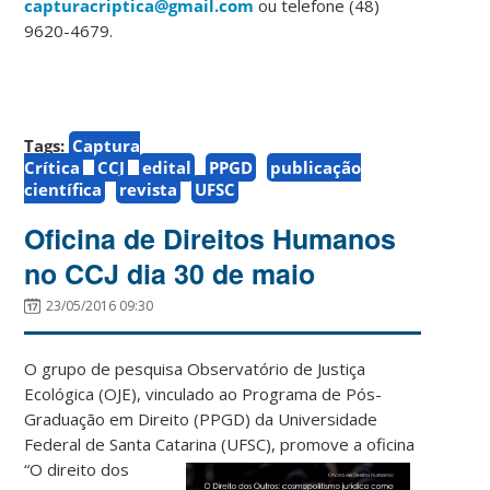
capturacriptica@gmail.com
ou telefone (48)
9620-4679.
Tags:
Captura
Crítica
CCJ
edital
PPGD
publicação
científica
revista
UFSC
Oficina de Direitos Humanos
no CCJ dia 30 de maio
23/05/2016 09:30
O grupo de pesquisa Observatório de Justiça
Ecológica (OJE), vinculado ao Programa de Pós-
Graduação em Direito (PPGD) da Universidade
Federal de Santa Catarina (UFSC),
promove a oficina
“O direito dos