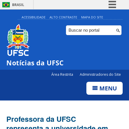
BRASIL
Simplifique!
ACESSIBILIDADE
ALTO CONTRASTE
MAPA DO SITE
Comunica BR
Participe
Acesso à informação
Legislação
Notícias da UFSC
Canais
Área Restrita
Administradores do Site
MENU
Professora da UFSC
representa a universidade em