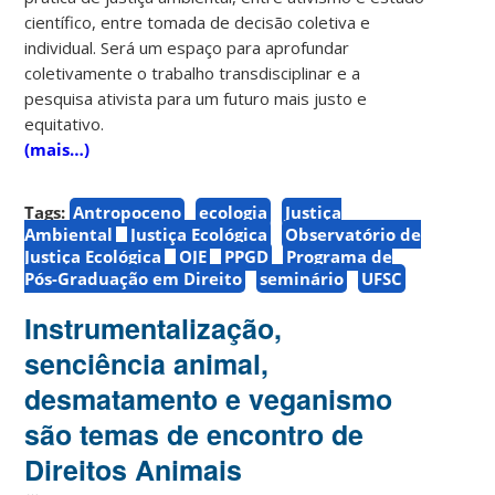
científico, entre tomada de decisão coletiva e
individual. Será um espaço para aprofundar
coletivamente o trabalho transdisciplinar e a
pesquisa ativista para um futuro mais justo e
equitativo.
(mais…)
Tags:
Antropoceno
ecologia
Justiça
Ambiental
Justiça Ecológica
Observatório de
Justiça Ecológica
OJE
PPGD
Programa de
Pós-Graduação em Direito
seminário
UFSC
Instrumentalização,
senciência animal,
desmatamento e veganismo
são temas de encontro de
Direitos Animais