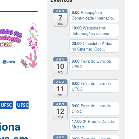
AGO
8:00
Recepção à
7
Comunidade Internacio...
sex
10:00
Webpalestra:
‘Informações essenc...
20:00
Cineclube África
no Cinema: ‘Coc...
AGO
9:00
Feira do Livro da
10
UFSC
seg
AGO
9:00
Feira do Livro da
11
UFSC
ter
UFSC
UFSC
AGO
9:00
Feira do Livro da
12
UFSC
qua
17:00
3º Prêmio Zahidé
iona
Muzart
iva em
AGO
9:00
Feira do Livro da