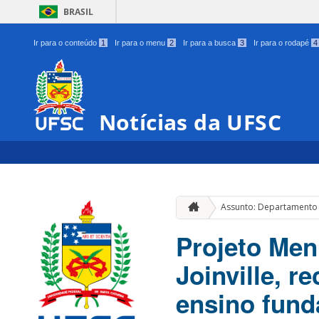
BRASIL
Ir para o conteúdo
1
Ir para o menu
2
Ir para a busca
3
Ir para o rodapé
4
Notícias da UFSC
Assunto: Departamento 
Projeto Men
Joinville, r
ensino fund