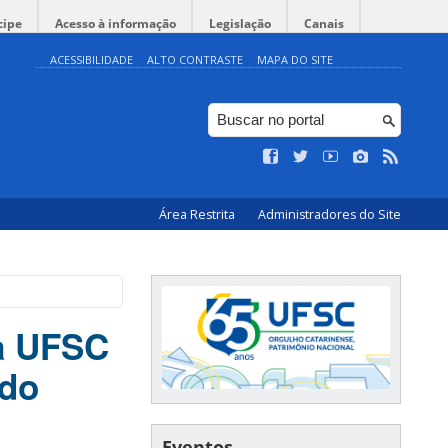
cipe
Acesso à informação
Legislação
Canais
ACESSIBILIDADE
ALTO CONTRASTE
MAPA DO SITE
Área Restrita
Administradores do Site
da UFSC
 do
Eventos