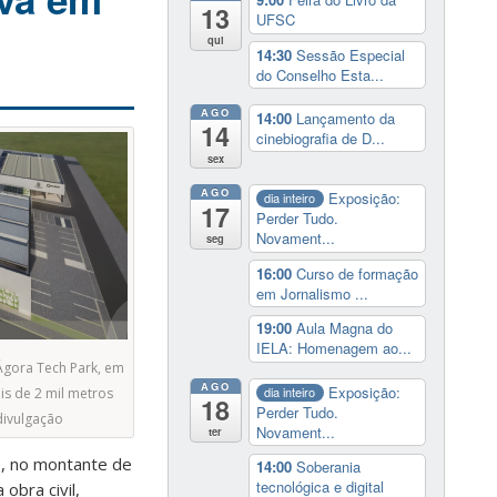
13
UFSC
qui
14:30
Sessão Especial
do Conselho Esta...
AGO
14:00
Lançamento da
14
cinebiografia de D...
sex
AGO
Exposição:
dia inteiro
17
Perder Tudo.
Novament...
seg
16:00
Curso de formação
em Jornalismo ...
19:00
Aula Magna do
IELA: Homenagem ao...
Ágora Tech Park, em
AGO
Exposição:
dia inteiro
is de 2 mil metros
18
Perder Tudo.
ivulgação
Novament...
ter
o, no montante de
14:00
Soberania
tecnológica e digital
obra civil,