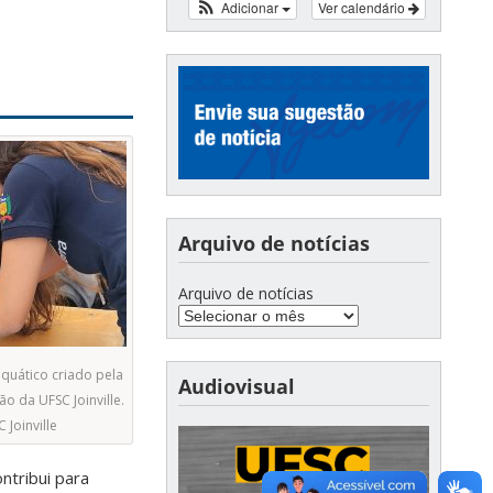
Adicionar
Ver calendário
Arquivo de notícias
Arquivo de notícias
quático criado pela
Audiovisual
o da UFSC Joinville.
 Joinville
tribui para