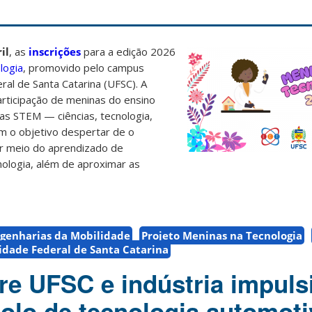
il
, as
inscrições
para a edição 2026
logia
,
promovido pelo campus
eral de Santa Catarina (UFSC). A
 participação de meninas do ensino
as STEM — ciências, tecnologia,
om o
objetivo despertar de o
r meio do aprendizado de
ologia, além de aproximar as
genharias da Mobilidade
Projeto Meninas na Tecnologia
idade Federal de Santa Catarina
tre UFSC e indústria impuls
polo de tecnologia automot