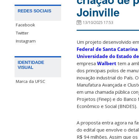
Joinville
REDES SOCIAIS
13/10/2025 17:53
Facebook
Twitter
Instagram
Um projeto desenvolvido em 
Federal de Santa Catarina 
Universidade do Estado de
IDENTIDADE
empresa
Walbert
tem a ambi
VISUAL
dos principais polos de manuf
inovação industrial do País.
Marca da UFSC
Manufatura Avançada e Clust
em uma chamada pública conj
Projetos (Finep) e do Banco
Econômico e Social (BNDES).
A proposta entra agora na f
do edital que envolve o deta
R$ 94 milhões. Assim que os r