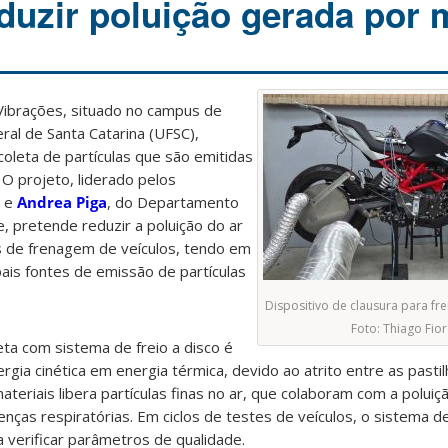
duzir poluição gerada por 
Vibrações, situado no campus de
eral de Santa Catarina (UFSC),
oleta de partículas que são emitidas
 O projeto, liderado pelos
e
Andrea Piga
,
do Departamento
, pretende reduzir a poluição do ar
s de frenagem de veículos, tendo em
pais fontes de emissão de partículas
Dispositivo de clausura para fre
Foto: Thiago Fior
ta com sistema de freio a disco é
ia cinética em energia térmica, devido ao atrito entre as pastil
teriais libera partículas finas no ar, que colaboram com a poluiç
nças respiratórias. Em ciclos de testes de veículos, o sistema de
 verificar parâmetros de qualidade.