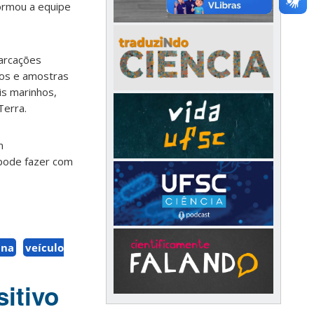
formou a equipe
barcações
dos e amostras
is marinhos,
Terra.
m
 pode fazer com
ina
veículo
itivo