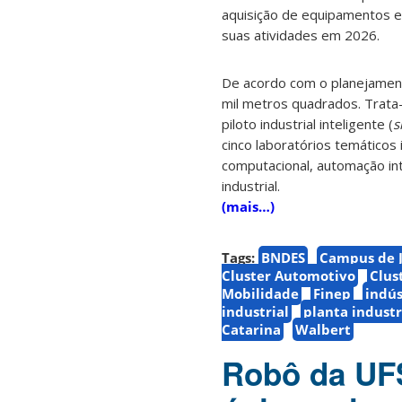
aquisição de equipamentos e 
suas atividades em 2026.
De acordo com o planejament
mil metros quadrados. Trata-
piloto industrial inteligente (
s
cinco laboratórios temáticos
computacional, automação int
industrial.
(mais…)
Tags:
BNDES
Campus de J
Cluster Automotivo
Clus
Mobilidade
Finep
indús
industrial
planta industr
Catarina
Walbert
Robô da UFS