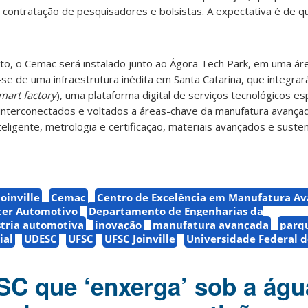
contratação de pesquisadores e bolsistas. A expectativa é de qu
o, o Cemac será instalado junto ao Ágora Tech Park, em uma ár
se de uma infraestrutura inédita em Santa Catarina, que integrar
mart factory
), uma plataforma digital de serviços tecnológicos es
 interconectados e voltados a áreas-chave da manufatura avançad
eligente, metrologia e certificação, materiais avançados e susten
oinville
Cemac
Centro de Excelência em Manufatura Av
ter Automotivo
Departamento de Engenharias da
tria automotiva
inovação
manufatura avançada
parq
ial
UDESC
UFSC
UFSC Joinville
Universidade Federal d
C que ‘enxerga’ sob a águ