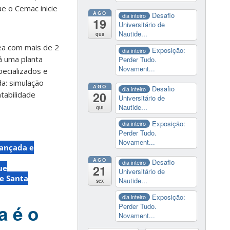
e o Cemac inicie
AGO
Desafio
dia inteiro
19
Universitário de
Nautide...
qua
ea com mais de 2
Exposição:
dia inteiro
á uma planta
Perder Tudo.
Novament...
pecializados e
a: simulação
AGO
Desafio
dia inteiro
20
tabilidade
Universitário de
Nautide...
qui
Exposição:
dia inteiro
Perder Tudo.
Novament...
ançada e
AGO
Desafio
dia inteiro
21
ue
Universitário de
e Santa
Nautide...
sex
Exposição:
dia inteiro
a é o
Perder Tudo.
Novament...