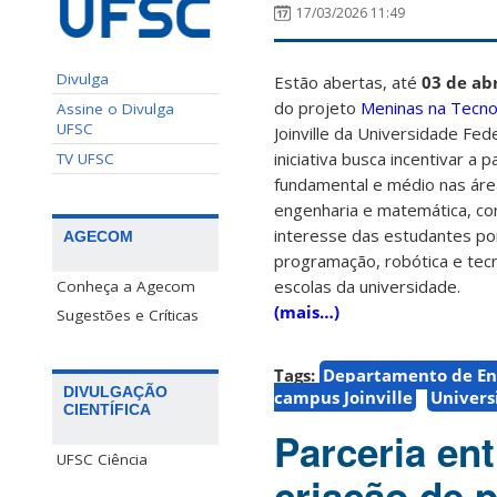
17/03/2026 11:49
Divulga
Estão abertas, até
03 de abr
do projeto
Meninas na Tecno
Assine o Divulga
UFSC
Joinville da Universidade Fed
iniciativa busca incentivar a
TV UFSC
fundamental e médio nas áre
engenharia e matemática, c
interesse das estudantes po
AGECOM
programação, robótica e tecn
escolas da universidade.
Conheça a Agecom
(mais…)
Sugestões e Críticas
Tags:
Departamento de En
DIVULGAÇÃO
campus Joinville
Univers
CIENTÍFICA
Parceria en
UFSC Ciência
criação de 