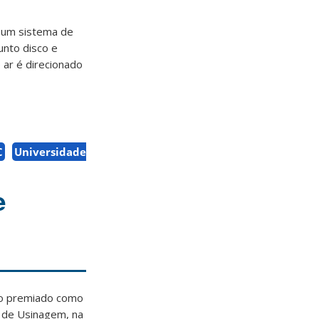
m um sistema de
unto disco e
 ar é direcionado
C
Universidade
e
go premiado como
o de Usinagem, na