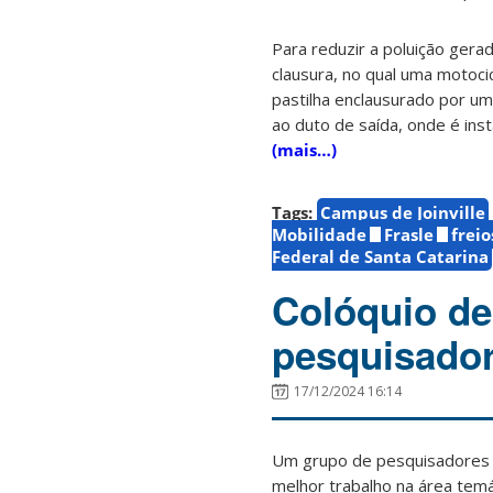
Para reduzir a poluição gera
clausura, no qual uma motoci
pastilha enclausurado por um
ao duto de saída, onde é inst
(mais…)
Tags:
Campus de Joinville
Mobilidade
Frasle
freio
Federal de Santa Catarina
Colóquio de
pesquisado
17/12/2024 16:14
Um grupo de pesquisadores d
melhor trabalho na área temá