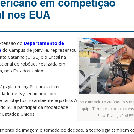
mericano em competição
al nos EUA
extensão do
Departamento de
e
do Campus de Joinville, representou
ta Catarina (UFSC) e o Brasil na
acional de robótica realizada em
ia, nos Estados Unidos.
(sigla em inglês para veículo
idado de Ivy, equipado com
etectar objetos no ambiente aquático. A
Ivy é um veículo autônomo suba
 do Sul a participar da modalidade
equipe Terra, projeto de extensã
s Estados Unidos.
Foto: Divulgação/UFSC
imento de imagem e tomada de decisão, a tecnologia também con