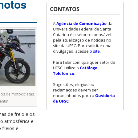
motos
CONTATOS
A
Agência de Comunicação
da
Universidade Federal de Santa
Catarina é o setor responsável
pela atualização de notícias no
site da UFSC. Para solicitar uma
divulgação, acesse
o site
.
Para falar com qualquer setor da
UFSC, utilize o
Catálogo
Telefônico
.
Sugestões, elogios ou
reclamações devem ser
ios de motocicletas.
encaminhados para a
Ouvidoria
da UFSC
.
entin
has de freio e os
ão atmosférica e
 freios é