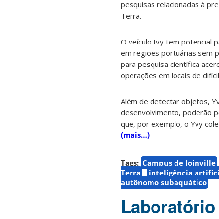
pesquisas relacionadas à pre
Terra.
O veículo Ivy tem potencial 
em regiões portuárias sem p
para pesquisa científica ace
operações em locais de difí
Além de detectar objetos, Y
desenvolvimento, poderão pe
que, por exemplo, o Yvy cole
(mais…)
Tags:
Campus de Joinville
Terra
inteligência artific
autônomo subaquático
Laboratório