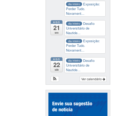
Exposição:
dia inteiro
Perder Tudo.
Novament...
AGO
Desafio
dia inteiro
21
Universitário de
Nautide...
sex
Exposição:
dia inteiro
Perder Tudo.
Novament...
AGO
Desafio
dia inteiro
22
Universitário de
Nautide...
sáb
Ver calendário