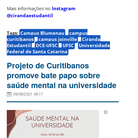
Mais informações no
Instagram
@cirandaestudantil
Tags:
Campus Blumenau
campus
curitibanos
campus joinville
Ciranda
Estudantil
DCE-UFSC
UFSC
Universidade
Federal de Santa Catarina
Projeto de Curitibanos
promove bate papo sobre
saúde mental na universidade
09/08/2021 08:17
O