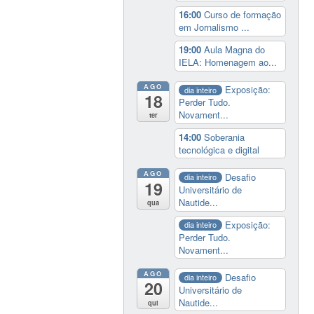
16:00
Curso de formação
em Jornalismo ...
19:00
Aula Magna do
IELA: Homenagem ao...
AGO
Exposição:
dia inteiro
18
Perder Tudo.
Novament...
ter
14:00
Soberania
tecnológica e digital
AGO
Desafio
dia inteiro
19
Universitário de
Nautide...
qua
Exposição:
dia inteiro
Perder Tudo.
Novament...
AGO
Desafio
dia inteiro
20
Universitário de
Nautide...
qui