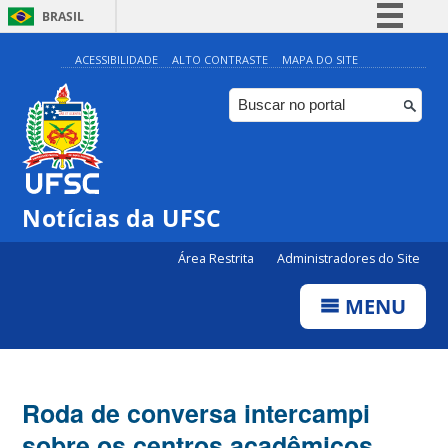
BRASIL
Simplifique!
ACESSIBILIDADE
ALTO CONTRASTE
MAPA DO SITE
Comunica BR
Participe
Acesso à informação
Legislação
Notícias da UFSC
Canais
Área Restrita
Administradores do Site
MENU
Roda de conversa intercampi
sobre os centros acadêmicos