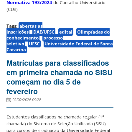
Normativa 193/2024
do Conselho Universitário
(CUn).
Tags:
abertas as
inscrições
DAE/UFSC
edital
Olimpíadas do
conhecimento
processo
seletivo
UFSC
Universidade Federal de Santa
Catarina
Matrículas para classificados
em primeira chamada no SiSU
começam no dia 5 de
fevereiro
02/02/2026 09:28
Estudantes classificados na chamada regular (1ª
chamada) do Sistema de Seleção Unificada (SiSU)
para cursos de graduação da Universidade Federal