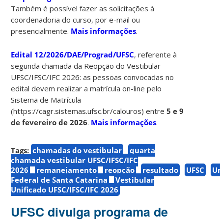
Também é possível fazer as solicitações à
coordenadoria do curso, por e-mail ou
presencialmente.
Mais informações
.
Edital 12/2026/DAE/Prograd/UFSC
, referente à
segunda chamada da Reopção do Vestibular
UFSC/IFSC/IFC 2026: as pessoas convocadas no
edital devem realizar a matrícula on-line pelo
Sistema de Matrícula
(https://cagr.sistemas.ufsc.br/calouros) entre
5 e 9
de fevereiro de 2026
.
Mais informações
.
Tags:
chamadas do vestibular
quarta
chamada vestibular UFSC/IFSC/IFC
2026
remanejamento
reopção
resultado
UFSC
U
Federal de Santa Catarina
Vestibular
Unificado UFSC/IFSC/IFC 2026
UFSC divulga programa de