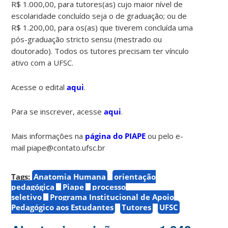
R$ 1.000,00, para tutores(as) cujo maior nível de
escolaridade concluído seja o de graduação; ou de
R$ 1.200,00, para os(as) que tiverem concluída uma
pós-graduação stricto sensu (mestrado ou
doutorado). Todos os tutores precisam ter vínculo
ativo com a UFSC.
Acesse o edital
aqui
.
Para se inscrever, acesse
aqui
.
Mais informações na
página do PIAPE
ou pelo e-
mail piape@contato.ufsc.br
Tags:
Anatomia Humana
orientação
pedagógica
Piape
processo
seletivo
Programa Institucional de Apoio
Pedagógico aos Estudantes
Tutores
UFSC