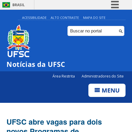
BRASIL
Simplifique!
ACESSIBILIDADE
ALTO CONTRASTE
MAPA DO SITE
Comunica BR
Participe
Acesso à informação
Legislação
Notícias da UFSC
Canais
Área Restrita
Administradores do Site
MENU
UFSC abre vagas para dois
novos Programas de