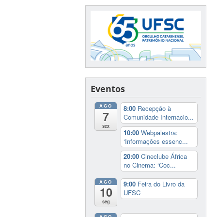
Eventos
AGO
8:00
Recepção à
7
Comunidade Internacio...
sex
10:00
Webpalestra:
‘Informações essenc...
20:00
Cineclube África
no Cinema: ‘Coc...
AGO
9:00
Feira do Livro da
10
UFSC
seg
AGO