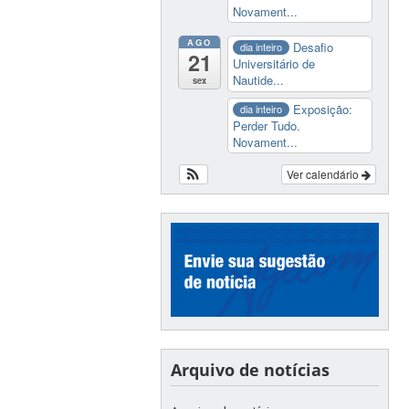
Novament...
AGO
Desafio
dia inteiro
21
Universitário de
Nautide...
sex
Exposição:
dia inteiro
Perder Tudo.
Novament...
Ver calendário
Arquivo de notícias