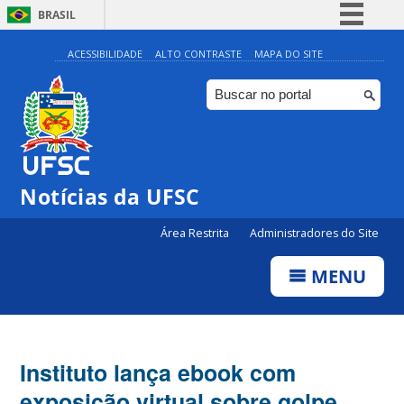
BRASIL
Simplifique!
ACESSIBILIDADE
ALTO CONTRASTE
MAPA DO SITE
Comunica BR
Participe
Acesso à informação
Legislação
Notícias da UFSC
Canais
Área Restrita
Administradores do Site
MENU
Instituto lança ebook com
exposição virtual sobre golpe