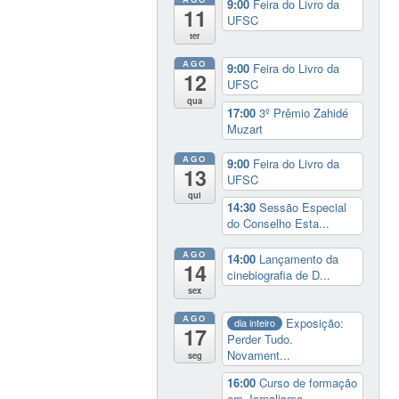
9:00
Feira do Livro da
11
UFSC
ter
AGO
9:00
Feira do Livro da
12
UFSC
qua
17:00
3º Prêmio Zahidé
Muzart
AGO
9:00
Feira do Livro da
13
UFSC
qui
14:30
Sessão Especial
do Conselho Esta...
AGO
14:00
Lançamento da
14
cinebiografia de D...
sex
AGO
Exposição:
dia inteiro
17
Perder Tudo.
Novament...
seg
16:00
Curso de formação
em Jornalismo ...