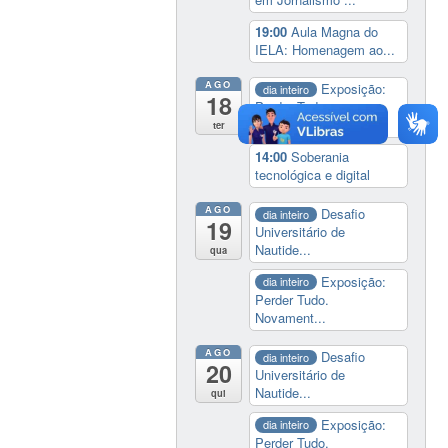
19:00
Aula Magna do
IELA: Homenagem ao...
AGO
Exposição:
dia inteiro
18
Perder Tudo.
Novament...
ter
14:00
Soberania
tecnológica e digital
AGO
Desafio
dia inteiro
19
Universitário de
Nautide...
qua
Exposição:
dia inteiro
Perder Tudo.
Novament...
AGO
Desafio
dia inteiro
20
Universitário de
Nautide...
qui
Exposição:
dia inteiro
Perder Tudo.