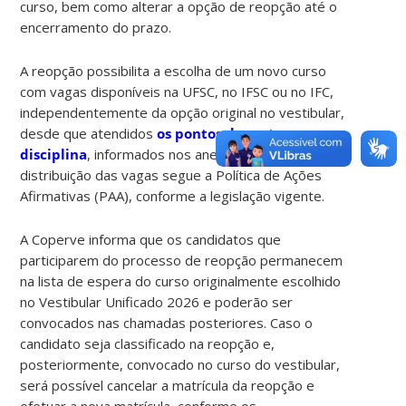
curso, bem como alterar a opção de reopção até o
encerramento do prazo.
A reopção possibilita a escolha de um novo curso
com vagas disponíveis na UFSC, no IFSC ou no IFC,
independentemente da opção original no vestibular,
desde que atendidos
os pontos de corte por
disciplina
, informados nos anexos do edital. A
distribuição das vagas segue a Política de Ações
Afirmativas (PAA), conforme a legislação vigente.
A Coperve informa que os candidatos que
participarem do processo de reopção permanecem
na lista de espera do curso originalmente escolhido
no Vestibular Unificado 2026 e poderão ser
convocados nas chamadas posteriores. Caso o
candidato seja classificado na reopção e,
posteriormente, convocado no curso do vestibular,
será possível cancelar a matrícula da reopção e
efetuar a nova matrícula, conforme os