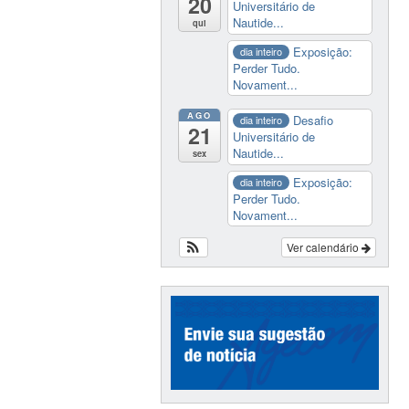
20
Universitário de
Nautide...
qui
Exposição:
dia inteiro
Perder Tudo.
Novament...
AGO
Desafio
dia inteiro
21
Universitário de
Nautide...
sex
Exposição:
dia inteiro
Perder Tudo.
Novament...
Ver calendário