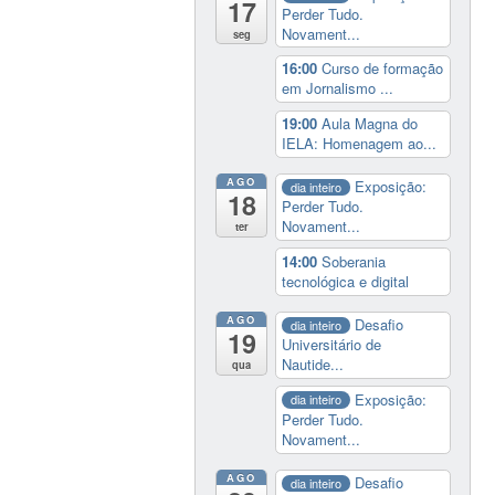
17
Perder Tudo.
Novament...
seg
16:00
Curso de formação
em Jornalismo ...
19:00
Aula Magna do
IELA: Homenagem ao...
AGO
Exposição:
dia inteiro
18
Perder Tudo.
Novament...
ter
14:00
Soberania
tecnológica e digital
AGO
Desafio
dia inteiro
19
Universitário de
Nautide...
qua
Exposição:
dia inteiro
Perder Tudo.
Novament...
AGO
Desafio
dia inteiro