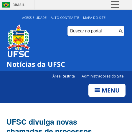
BRASIL
Simplifique!
ACESSIBILIDADE
ALTO CONTRASTE
MAPA DO SITE
Comunica BR
Participe
Acesso à informação
Legislação
Notícias da UFSC
Canais
Área Restrita
Administradores do Site
MENU
UFSC divulga novas
chamadas de processos