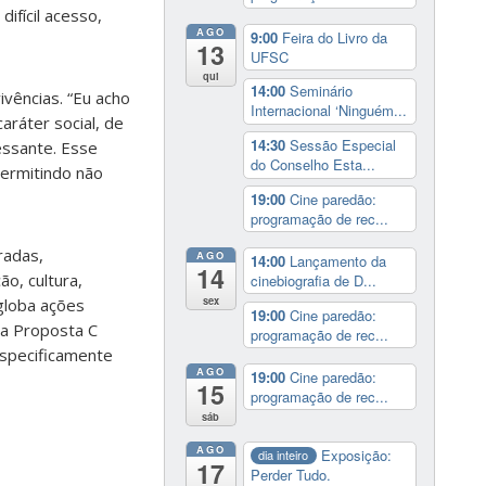
ifícil acesso,
AGO
9:00
Feira do Livro da
13
UFSC
qui
14:00
Seminário
ivências. “Eu acho
Internacional ‘Ninguém...
aráter social, de
14:30
Sessão Especial
essante. Esse
do Conselho Esta...
permitindo não
19:00
Cine paredão:
programação de rec...
radas,
AGO
14:00
Lançamento da
14
ão, cultura,
cinebiografia de D...
sex
ngloba ações
19:00
Cine paredão:
 a Proposta C
programação de rec...
especificamente
AGO
19:00
Cine paredão:
15
programação de rec...
sáb
AGO
Exposição:
dia inteiro
17
Perder Tudo.