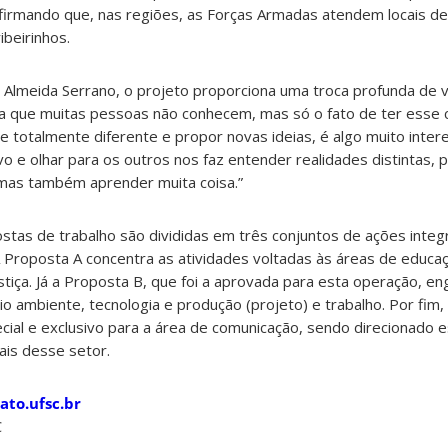
rmando que, nas regiões, as Forças Armadas atendem locais de d
ibeirinhos.
 Almeida Serrano, o projeto proporciona uma troca profunda de v
iva que muitas pessoas não conhecem, mas só o fato de ter esse c
 totalmente diferente e propor novas ideias, é algo muito inter
vo e olhar para os outros nos faz entender realidades distintas, 
 mas também aprender muita coisa.”
ostas de trabalho são divididas em três conjuntos de ações integ
A Proposta A concentra as atividades voltadas às áreas de educaç
stiça. Já a Proposta B, que foi a aprovada para esta operação, e
 ambiente, tecnologia e produção (projeto) e trabalho. Por fim,
ial e exclusivo para a área de comunicação, sendo direcionado 
ais desse setor.
to.ufsc.br
C