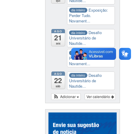
Nautide...
qui
Exposição:
dia inteiro
Perder Tudo.
Novament...
AGO
Desafio
dia inteiro
21
Universitário de
Nautide...
sex
Exposição:
dia inteiro
Perder Tudo.
Novament...
AGO
Desafio
dia inteiro
22
Universitário de
Nautide...
sáb
Adicionar
Ver calendário