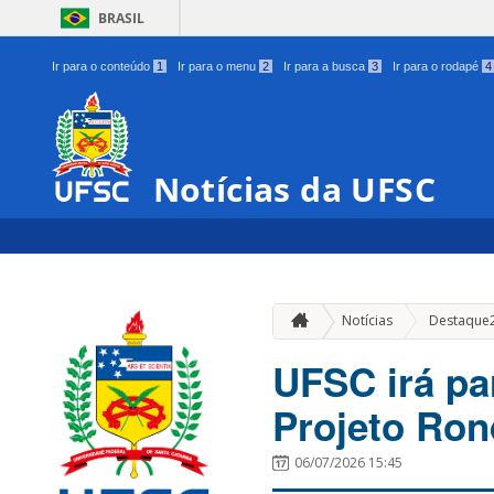
BRASIL
Ir para o conteúdo
1
Ir para o menu
2
Ir para a busca
3
Ir para o rodapé
4
Notícias da UFSC
Notícias
Destaque
UFSC irá pa
Projeto Ron
06/07/2026 15:45