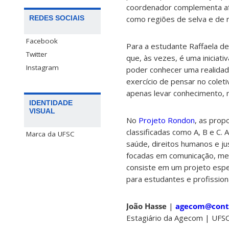
coordenador complementa afi
REDES SOCIAIS
como regiões de selva e de r
Facebook
Para a estudante Raffaela de
Twitter
que, às vezes, é uma iniciat
Instagram
poder conhecer uma realidade
exercício de pensar no coleti
apenas levar conhecimento,
IDENTIDADE
VISUAL
No
Projeto Rondon
, as prop
classificadas como A, B e C. 
Marca da UFSC
saúde, direitos humanos e ju
focadas em comunicação, meio
consiste em um projeto espec
para estudantes e profission
João Hasse
|
agecom@conta
Estagiário da Agecom | UFS