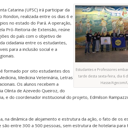
ta Catarina (UFSC) irá participar da
 Rondon, realizada entre os dias 6 e
ípios no estado do Pará. A operação,
la Pró-Reitoria de Extensão, reúne
egiões do país com o objetivo de
da cidadania entre os estudantes,
eis para a inclusão social e a
gionais.
Estudantes e Professores emba
é formado por oito estudantes dos
tarde desta sexta-feira, dia 6 d
Medicina, Medicina Veterinária, Letras
Hasse/Agecom/U
acionais. Os alunos recebem a
ia Olinta de Azevedo Queiroz, do
, e do coordenador institucional do projeto, Edmilson Rampazzo
, na dinâmica de alojamento e estrutura da ação, o fato de os 
que são entre 300 a 500 pessoas, sem estrutura de hotelaria para