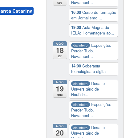
Novament...
seg
Santa Catarina
16:00
Curso de formação
em Jornalismo ...
19:00
Aula Magna do
IELA: Homenagem ao...
AGO
Exposição:
dia inteiro
18
Perder Tudo.
Novament...
ter
14:00
Soberania
tecnológica e digital
AGO
Desafio
dia inteiro
19
Universitário de
Nautide...
qua
Exposição:
dia inteiro
Perder Tudo.
Novament...
AGO
Desafio
dia inteiro
20
Universitário de