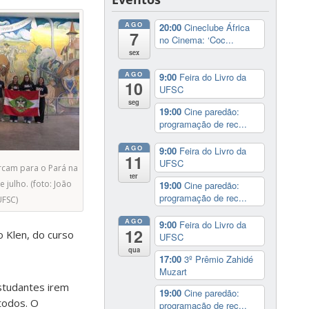
AGO
20:00
Cineclube África
7
no Cinema: ‘Coc...
sex
AGO
9:00
Feira do Livro da
10
UFSC
seg
19:00
Cine paredão:
programação de rec...
AGO
9:00
Feira do Livro da
11
UFSC
rcam para o Pará na
ter
e julho. (foto: João
19:00
Cine paredão:
programação de rec...
FSC)
AGO
9:00
Feira do Livro da
12
 Klen, do curso
UFSC
qua
17:00
3º Prêmio Zahidé
Muzart
estudantes irem
19:00
Cine paredão:
 todos. O
programação de rec...