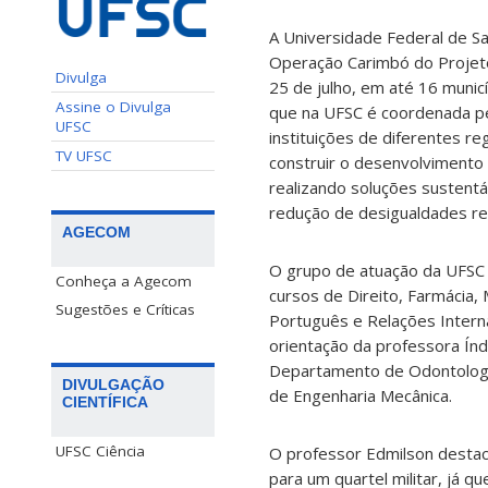
A Universidade Federal de San
Operação Carimbó do Projeto
Divulga
25 de julho, em até 16 munic
Assine o Divulga
que na UFSC é coordenada pe
UFSC
instituições de diferentes r
TV UFSC
construir o desenvolvimento 
realizando soluções sustentáv
redução de desigualdades re
AGECOM
O grupo de atuação da UFSC 
Conheça a Agecom
cursos de Direito, Farmácia, 
Sugestões e Críticas
Português e Relações Intern
orientação da professora Índ
Departamento de Odontologia
DIVULGAÇÃO
de Engenharia Mecânica.
CIENTÍFICA
UFSC Ciência
O professor Edmilson destaca
para um quartel militar, já 