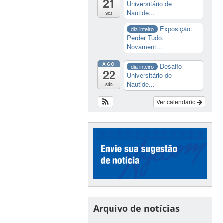
21
Universitário de
Nautide...
sex
Exposição:
dia inteiro
Perder Tudo.
Novament...
AGO
Desafio
dia inteiro
22
Universitário de
Nautide...
sáb
Ver calendário
Arquivo de notícias