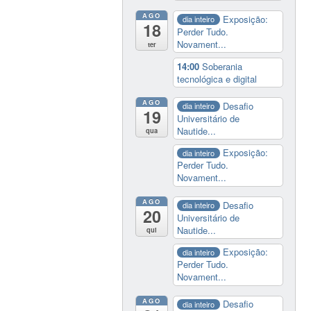
AGO
Exposição:
dia inteiro
18
Perder Tudo.
Novament...
ter
14:00
Soberania
tecnológica e digital
AGO
Desafio
dia inteiro
19
Universitário de
Nautide...
qua
Exposição:
dia inteiro
Perder Tudo.
Novament...
AGO
Desafio
dia inteiro
20
Universitário de
Nautide...
qui
Exposição:
dia inteiro
Perder Tudo.
Novament...
AGO
Desafio
dia inteiro