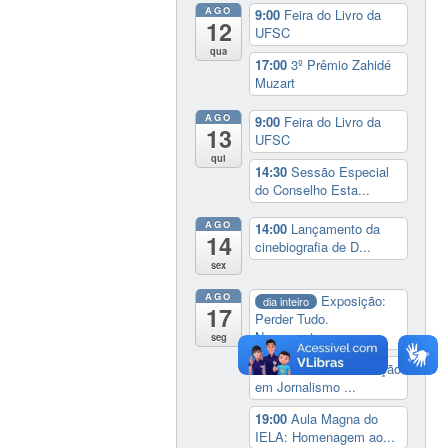
AGO
9:00
Feira do Livro da
12
UFSC
qua
17:00
3º Prêmio Zahidé
Muzart
AGO
9:00
Feira do Livro da
13
UFSC
qui
14:30
Sessão Especial
do Conselho Esta...
AGO
14:00
Lançamento da
14
cinebiografia de D...
sex
AGO
Exposição:
dia inteiro
17
Perder Tudo.
Novament...
seg
16:00
Curso de formação
em Jornalismo ...
19:00
Aula Magna do
IELA: Homenagem ao...