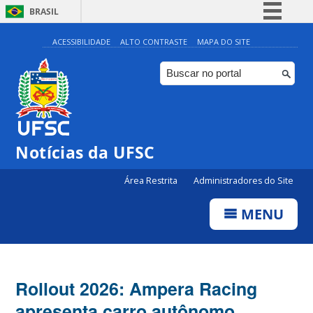
BRASIL
Simplifique!
ACESSIBILIDADE
ALTO CONTRASTE
MAPA DO SITE
Comunica BR
Participe
Acesso à informação
Legislação
Notícias da UFSC
Canais
Área Restrita
Administradores do Site
MENU
Rollout 2026: Ampera Racing
apresenta carro autônomo