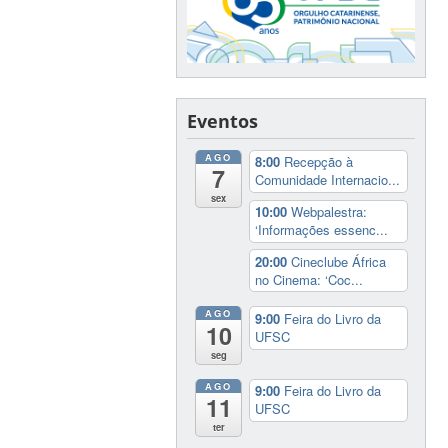
Eventos
AGO
8:00
Recepção à
7
Comunidade Internacio...
sex
10:00
Webpalestra:
‘Informações essenc...
20:00
Cineclube África
no Cinema: ‘Coc...
AGO
9:00
Feira do Livro da
10
UFSC
seg
AGO
9:00
Feira do Livro da
11
UFSC
ter