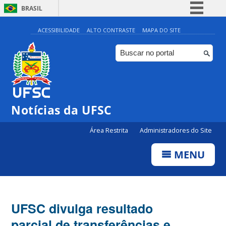
BRASIL
Simplifique!
ACESSIBILIDADE
ALTO CONTRASTE
MAPA DO SITE
Comunica BR
Participe
Acesso à informação
Legislação
Notícias da UFSC
Canais
Área Restrita
Administradores do Site
MENU
UFSC divulga resultado
parcial de transferências e