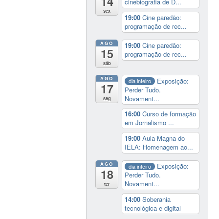
14
cinebiografia de D...
sex
19:00
Cine paredão:
programação de rec...
AGO
19:00
Cine paredão:
15
programação de rec...
sáb
AGO
Exposição:
dia inteiro
17
Perder Tudo.
Novament...
seg
16:00
Curso de formação
em Jornalismo ...
19:00
Aula Magna do
IELA: Homenagem ao...
AGO
Exposição:
dia inteiro
18
Perder Tudo.
Novament...
ter
14:00
Soberania
tecnológica e digital