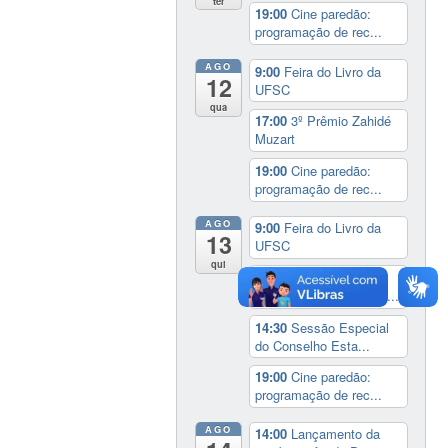
ter
19:00
Cine paredão:
programação de rec...
AGO
9:00
Feira do Livro da
12
UFSC
qua
17:00
3º Prêmio Zahidé
Muzart
19:00
Cine paredão:
programação de rec...
AGO
9:00
Feira do Livro da
13
UFSC
qui
14:00
Seminário
Internacional ‘Ninguém...
14:30
Sessão Especial
do Conselho Esta...
19:00
Cine paredão:
programação de rec...
AGO
14:00
Lançamento da