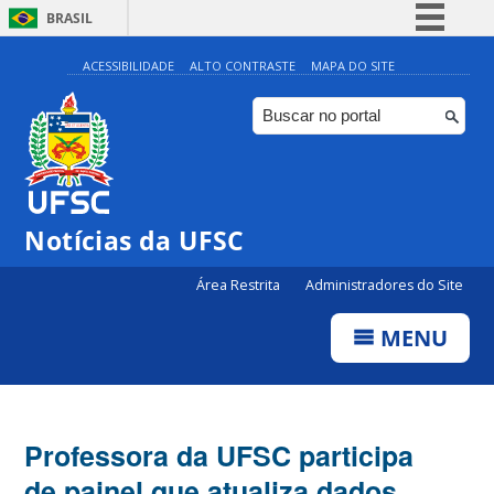
BRASIL
Simplifique!
ACESSIBILIDADE
ALTO CONTRASTE
MAPA DO SITE
Comunica BR
Participe
Acesso à informação
Legislação
Notícias da UFSC
Canais
Área Restrita
Administradores do Site
MENU
Professora da UFSC participa
de painel que atualiza dados