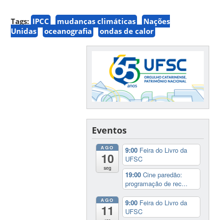
Tags:
IPCC
mudanças climáticas
Nações
Unidas
oceanografia
ondas de calor
Eventos
AGO
9:00
Feira do Livro da
10
UFSC
seg
19:00
Cine paredão:
programação de rec...
AGO
9:00
Feira do Livro da
11
UFSC