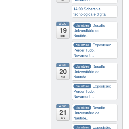
14:00
Soberania
tecnológica e digital
AGO
Desafio
dia inteiro
19
Universitário de
Nautide...
qua
Exposição:
dia inteiro
Perder Tudo.
Novament...
AGO
Desafio
dia inteiro
20
Universitário de
Nautide...
qui
Exposição:
dia inteiro
Perder Tudo.
Novament...
AGO
Desafio
dia inteiro
21
Universitário de
Nautide...
sex
Exposição:
dia inteiro