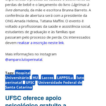
perdas de bebê e o lançamento do livro
Lágrimas à
livre demanda
, da mãe e escritora Brunna Barreto. A
conferência de abertura será com a presidente da
ONG Amada Helena, Tatiana Maffini. O evento é
voltado a profissionais da saúde e assistência social,
estudantes de graduação e às famílias que
passaram pelo processo de perda. Os interessados
devem
realizar a inscrição neste link
.
Mais informações no Instagram
@amparo.lutoperinatal
.
Tags:
Hospital
Universitário
HU
Laccos
LAPPSILu
luto
perinatal
UFSC
Universidade Federal de
Santa Catarina
UFSC oferece apoio
psicológico gratuito a