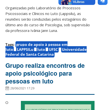
Organizadas pelo Laboratório de Processos
Psicossociais e Clínicos no Luto (Lappsilu), as
reuniões serão conduzidas pelos estagiários do
último ano do curso de Psicologia, sob supervisão
da professora Ivânia Jann Luna.
Tags:
grupo de apoio à pessoa em
luto
LAPPSILu
luto
UFSC
Universidade
Federal de Santa Catarina
Grupo realiza encontros de
apoio psicológico para
pessoas em luto
28/06/2021 17:29
O