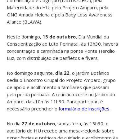
Comunicação e Cognição (Laccos/UFSC), pela
Maternidade do HU, pelo Projeto Amparo, pela
ONG Amada Helena e pela Baby Loss Awareness
Aliance (BLAWA).
Neste domingo,
15 de outubro,
Dia Mundial da
Conscientização ao Luto Perinatal, às 13h30, haverá
concentração e caminhada na ponte Ponte Hercílio
Luz, com distribuição de panfletos e flyers.
No domingo seguinte,
dia 22
, o Jardim Botânico
sedia o Encontro Grupal do Projeto Amparo, grupo
de apoio e acolhimento a familiares que passam
pela perda perinatal. A reunião ocorre no Jardim do
Amparo, das 10h às 11h30. Para participar, é
necessário preencher o
formulário de inscrições
.
No dia
27 de outubro
, sexta-feira, às 13h30, o
auditório do HU recebe uma mesa-redonda sobre
experiências e práticas de cuidado e acolhimento às