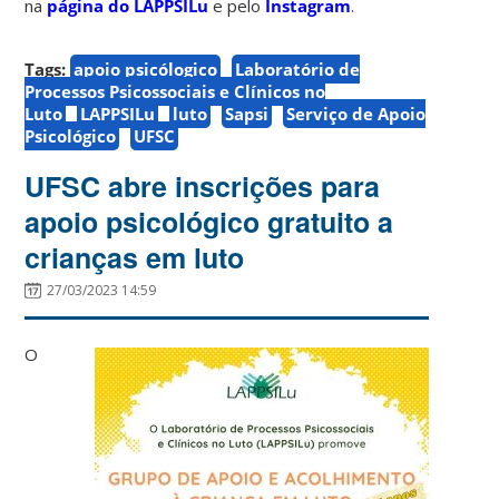
na
página do LAPPSILu
e pelo
Instagram
.
Tags:
apoio psicólogico
Laboratório de
Processos Psicossociais e Clínicos no
Luto
LAPPSILu
luto
Sapsi
Serviço de Apoio
Psicológico
UFSC
UFSC abre inscrições para
apoio psicológico gratuito a
crianças em luto
27/03/2023 14:59
O