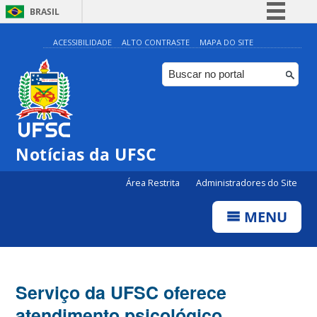
BRASIL
Simplifique!
ACESSIBILIDADE
ALTO CONTRASTE
MAPA DO SITE
Comunica BR
Participe
Acesso à informação
Legislação
Notícias da UFSC
Canais
Área Restrita
Administradores do Site
MENU
Serviço da UFSC oferece
atendimento psicológico