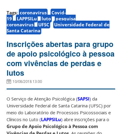
Tags:
coronavírus
Covid-
19
LAPPSILu
luto
pesquisa
coronavírus
UFSC
Universidade Federal de
Santa Catarina
Inscrições abertas para grupo
de apoio psicológico à pessoa
com vivências de perdas e
lutos
10/08/2018 13:00
O Serviço de Atenção Psicológica (
SAPSI
) da
Universidade Federal de Santa Catarina (UFSC) por
meio do Laboratório de Processos Psicossociais e
Clínicos no Luto (
LAPPSILu
) abre inscrições para o
Grupo de Apoio Psicológico à Pessoa com
Vivências de Perdas e Lutos.
As reuniões do