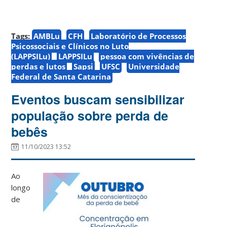
Tags:
AMBLu
CFH
Laboratório de Processos
Psicossociais e Clínicos no Luto
(LAPPSILu)
LAPPSILu
pessoa com vivências de
perdas e lutos
Sapsi
UFSC
Universidade
Federal de Santa Catarina
Eventos buscam sensibilizar
população sobre perda de
bebês
11/10/2023 13:52
Ao
longo
de