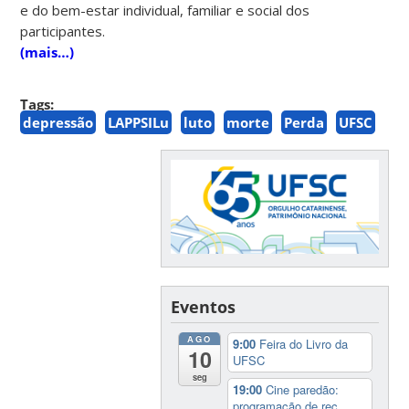
e do bem-estar individual, familiar e social dos
participantes.
(mais…)
Tags:
depressão
LAPPSILu
luto
morte
Perda
UFSC
Eventos
AGO
9:00
Feira do Livro da
10
UFSC
seg
19:00
Cine paredão:
programação de rec...