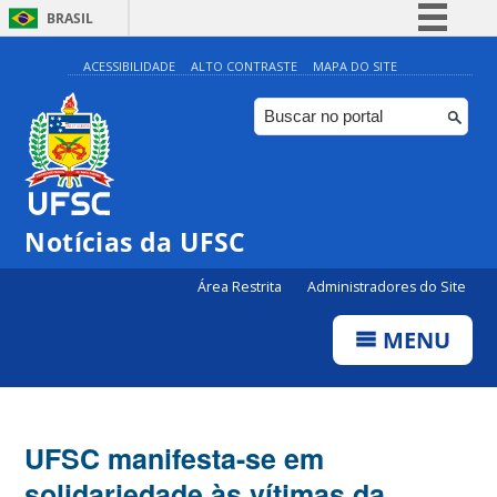
BRASIL
Simplifique!
ACESSIBILIDADE
ALTO CONTRASTE
MAPA DO SITE
Comunica BR
Participe
Acesso à informação
Legislação
Notícias da UFSC
Canais
Área Restrita
Administradores do Site
MENU
UFSC manifesta-se em
solidariedade às vítimas da