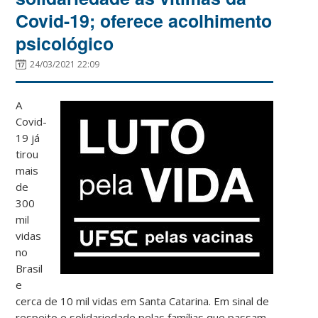
Covid-19; oferece acolhimento
psicológico
24/03/2021 22:09
A
Covid-
19 já
tirou
mais
de
300
mil
vidas
no
Brasil
e
cerca de 10 mil vidas em Santa Catarina. Em sinal de
respeito e solidariedade pelas famílias que passam