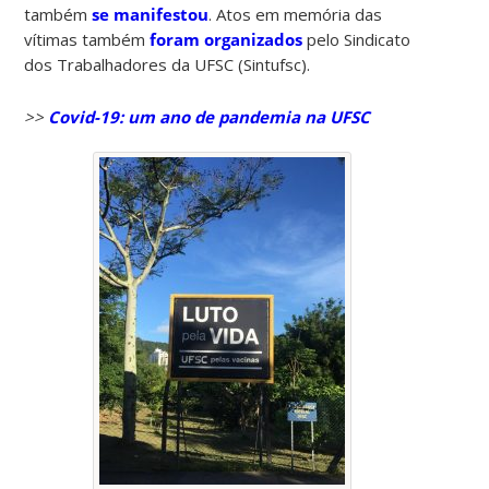
também
se manifestou
. Atos em memória das
vítimas também
foram organizados
pelo Sindicato
dos Trabalhadores da UFSC (Sintufsc).
>>
Covid-19: um ano de pandemia na UFSC