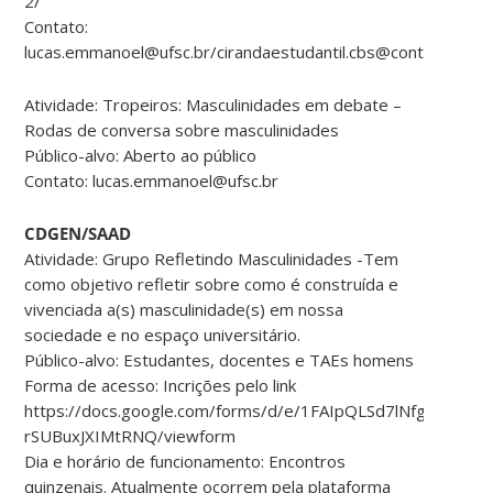
2/
Contato:
lucas.emmanoel@ufsc.br/cirandaestudantil.cbs@contato.ufsc.
Atividade: Tropeiros: Masculinidades em debate –
Rodas de conversa sobre masculinidades
Público-alvo: Aberto ao público
Contato: lucas.emmanoel@ufsc.br
CDGEN/SAAD
Atividade: Grupo Refletindo Masculinidades -Tem
como objetivo refletir sobre como é construída e
vivenciada a(s) masculinidade(s) em nossa
sociedade e no espaço universitário.
Público-alvo: Estudantes, docentes e TAEs homens
Forma de acesso: Incrições pelo link
https://docs.google.com/forms/d/e/1FAIpQLSd7lNfgcJ1UI
rSUBuxJXIMtRNQ/viewform
Dia e horário de funcionamento: Encontros
quinzenais. Atualmente ocorrem pela plataforma