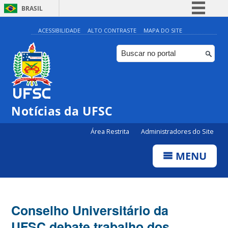
BRASIL
Simplifique!
ACESSIBILIDADE
ALTO CONTRASTE
MAPA DO SITE
Comunica BR
Participe
Acesso à informação
Legislação
Notícias da UFSC
Canais
Área Restrita
Administradores do Site
MENU
Conselho Universitário da
UFSC debate trabalho dos