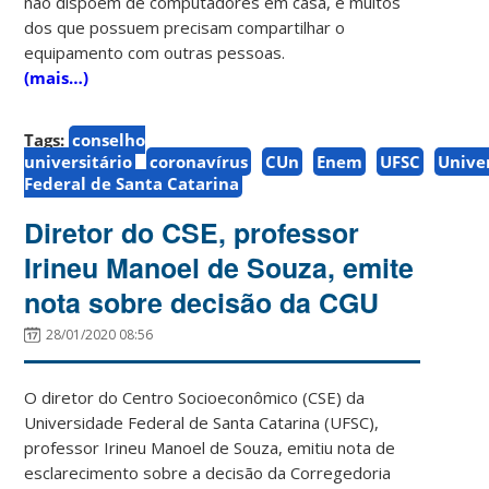
não dispõem de computadores em casa, e muitos
dos que possuem precisam compartilhar o
equipamento com outras pessoas.
(mais…)
Tags:
conselho
universitário
coronavírus
CUn
Enem
UFSC
Unive
Federal de Santa Catarina
Diretor do CSE, professor
Irineu Manoel de Souza, emite
nota sobre decisão da CGU
28/01/2020 08:56
O diretor do Centro Socioeconômico (CSE) da
Universidade Federal de Santa Catarina (UFSC),
professor Irineu Manoel de Souza, emitiu nota de
esclarecimento sobre a decisão da Corregedoria