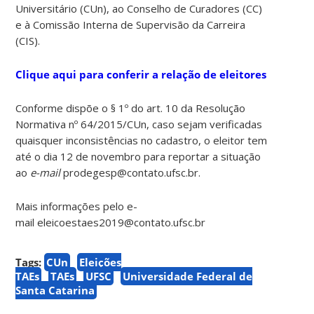
Universitário (CUn), ao Conselho de Curadores (CC)
e à Comissão Interna de Supervisão da Carreira
(CIS).
Clique aqui para conferir a relação de eleitores
Conforme dispõe o § 1º do art. 10 da Resolução
Normativa nº 64/2015/CUn, caso sejam verificadas
quaisquer inconsistências no cadastro, o eleitor tem
até o dia 12 de novembro para reportar a situação
ao
e-mail
prodegesp@contato.ufsc.br.
Mais informações pelo e-
mail eleicoestaes2019@contato.ufsc.br
Tags:
CUn
Eleições
TAEs
TAEs
UFSC
Universidade Federal de
Santa Catarina