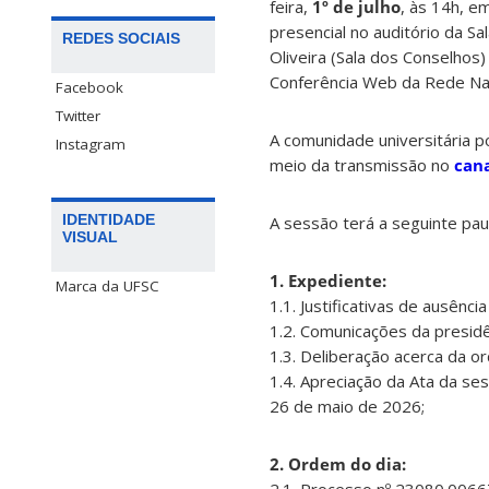
feira,
1º de julho
, às 14h, e
presencial no auditório da S
REDES SOCIAIS
Oliveira (Sala dos Conselhos
Conferência Web da Rede Nac
Facebook
Twitter
A comunidade universitária 
Instagram
meio da transmissão no
can
IDENTIDADE
A sessão terá a seguinte pau
VISUAL
1. Expediente:
Marca da UFSC
1.1. Justificativas de ausênc
1.2. Comunicações da presidê
1.3. Deliberação acerca da o
1.4. Apreciação da Ata da se
26 de maio de 2026;
2. Ordem do dia: