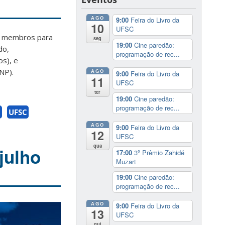
AGO
9:00
Feira do Livro da
10
UFSC
us membros para
seg
19:00
Cine paredão:
do,
programação de rec...
os), e
NP).
AGO
9:00
Feira do Livro da
11
UFSC
ter
19:00
Cine paredão:
programação de rec...
a
UFSC
AGO
9:00
Feira do Livro da
12
UFSC
qua
 julho
17:00
3º Prêmio Zahidé
Muzart
19:00
Cine paredão:
programação de rec...
AGO
9:00
Feira do Livro da
13
UFSC
qui