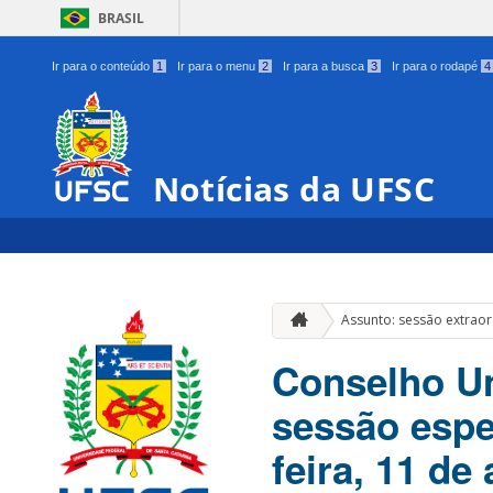
BRASIL
Ir para o conteúdo
1
Ir para o menu
2
Ir para a busca
3
Ir para o rodapé
4
Notícias da UFSC
Assunto: sessão extraor
Conselho Un
sessão espec
feira, 11 de