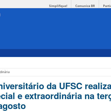
Simplifique!
Comunica BR
Parti
dinária
iversitário da UFSC realiz
ial e extraordinária na ter
 agosto