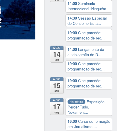
14:00
Seminário
Internacional ‘Ninguém...
14:30
Sessão Especial
do Conselho Esta...
19:00
Cine paredão:
programação de rec...
AGO
14:00
Lançamento da
14
cinebiografia de D...
sex
19:00
Cine paredão:
programação de rec...
AGO
19:00
Cine paredão:
15
programação de rec...
sáb
AGO
Exposição:
dia inteiro
17
Perder Tudo.
Novament...
seg
16:00
Curso de formação
em Jornalismo ...