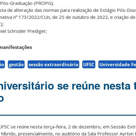
e Pós-Graduação (PROPG);
sta de alteração das normas para realização de Estágio Pós-Dou
mativa nº 173/2022/CUn, de 25 de outubro de 2022, e criação de
);
niel Schroder Prediger;
 manifestações
io
gestão
sessão extraordinária
UFSC
Universidade Fe
versitário se reúne nesta t
o
UFSC se reúne nesta terça-feira, 2 de dezembro, em Sessão Extra
 híbrido, presencialmente, no auditório da Sala Professor Ayrton