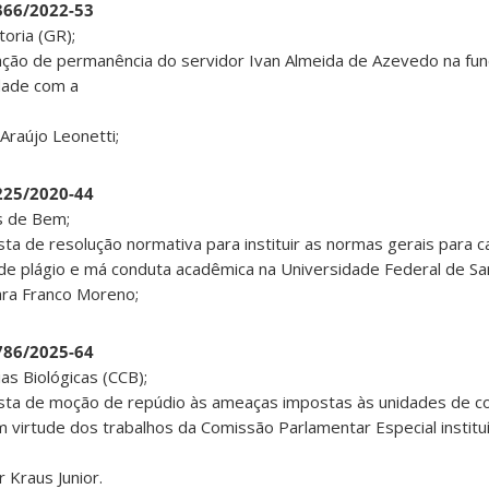
9366/2022-53
oria (GR);
tação de permanência do servidor Ivan Almeida de Azevedo na fun
dade com a
 Araújo Leonetti;
9225/2020-44
s de Bem;
ta de resolução normativa para instituir as normas gerais para c
e plágio e má conduta acadêmica na Universidade Federal de San
jara Franco Moreno;
7786/2025-64
as Biológicas (CCB);
osta de moção de repúdio às ameaças impostas às unidades de c
em virtude dos trabalhos da Comissão Parlamentar Especial instit
 Kraus Junior.