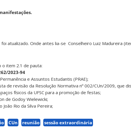
manifestações.
foi atualizado. Onde antes lia-se Conselheiro Luiz Madureira (ite
o o item 2.1 de pauta:
6262/2023-94
 Permanência e Assuntos Estudantis (PRAE);
sta de revisão da Resolução Normativa nº 002/CUn/2009, que di
espaços físicos da UFSC para a promoção de festas;
ton de Godoy Wielewicki;
o João Rio da Silva Pereira;
io
CUn
reunião
sessão extraordinária