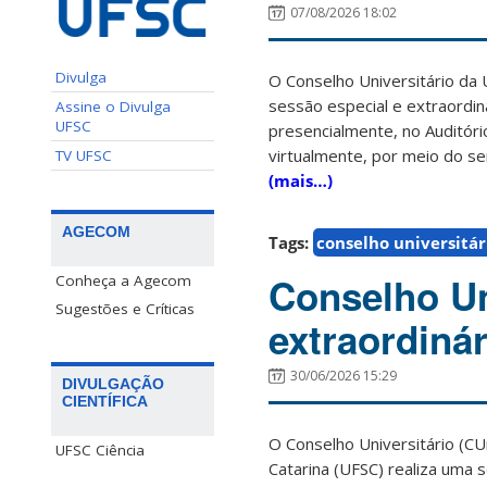
07/08/2026 18:02
Divulga
O Conselho Universitário da
sessão especial e extraordiná
Assine o Divulga
UFSC
presencialmente, no Auditóri
virtualmente, por meio do s
TV UFSC
(mais…)
AGECOM
Tags:
conselho universitár
Conselho Un
Conheça a Agecom
Sugestões e Críticas
extraordinár
30/06/2026 15:29
DIVULGAÇÃO
CIENTÍFICA
O Conselho Universitário (CU
UFSC Ciência
Catarina (UFSC) realiza uma 