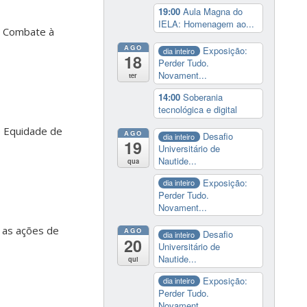
19:00
Aula Magna do
IELA: Homenagem ao...
de Combate à
AGO
Exposição:
dia inteiro
18
Perder Tudo.
Novament...
ter
14:00
Soberania
tecnológica e digital
de Equidade de
AGO
Desafio
dia inteiro
19
Universitário de
Nautide...
qua
Exposição:
dia inteiro
Perder Tudo.
Novament...
 as ações de
AGO
Desafio
dia inteiro
20
Universitário de
Nautide...
qui
Exposição:
dia inteiro
Perder Tudo.
Novament...