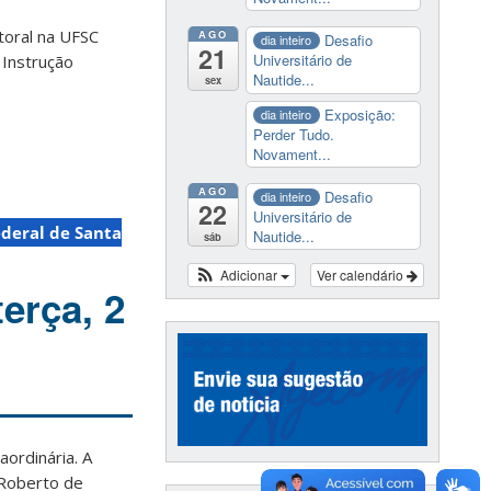
toral na UFSC
AGO
Desafio
dia inteiro
21
Universitário de
 Instrução
Nautide...
sex
Exposição:
dia inteiro
Perder Tudo.
Novament...
AGO
Desafio
dia inteiro
22
Universitário de
deral de Santa
Nautide...
sáb
Adicionar
Ver calendário
erça, 2
ordinária. A
 Roberto de