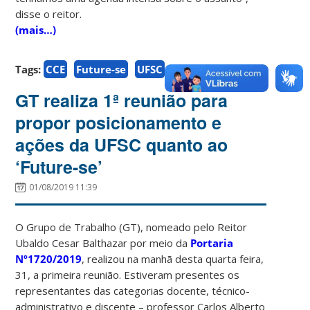
disse o reitor.
(mais…)
Tags:
CCE
Future-se
UFSC
GT realiza 1ª reunião para
propor posicionamento e
ações da UFSC quanto ao
‘Future-se’
01/08/2019 11:39
O Grupo de Trabalho (GT), nomeado pelo Reitor
Ubaldo Cesar Balthazar por meio da
Portaria
Nº1720/2019
, realizou na manhã desta quarta feira,
31, a primeira reunião. Estiveram presentes os
representantes das categorias docente, técnico-
administrativo e discente – professor Carlos Alberto