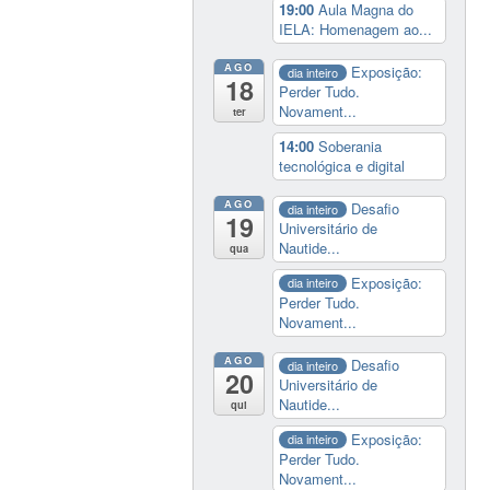
19:00
Aula Magna do
IELA: Homenagem ao...
AGO
Exposição:
dia inteiro
18
Perder Tudo.
Novament...
ter
14:00
Soberania
tecnológica e digital
AGO
Desafio
dia inteiro
19
Universitário de
Nautide...
qua
Exposição:
dia inteiro
Perder Tudo.
Novament...
AGO
Desafio
dia inteiro
20
Universitário de
Nautide...
qui
Exposição:
dia inteiro
Perder Tudo.
Novament...