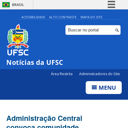
BRASIL
Simplifique!
ACESSIBILIDADE
ALTO CONTRASTE
MAPA DO SITE
Comunica BR
Participe
Acesso à informação
Legislação
Notícias da UFSC
Canais
Área Restrita
Administradores do Site
MENU
Administração Central
convoca comunidade