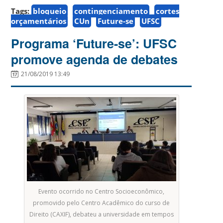
Tags:
bloqueio
contingenciamento
cortes
orçamentários
CUn
Future-se
UFSC
Programa ‘Future-se’: UFSC
promove agenda de debates
21/08/2019 13:49
Evento ocorrido no Centro Socioeconômico,
promovido pelo Centro Acadêmico do curso de
Direito (CAXIF), debateu a universidade em tempos