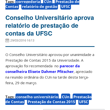
Tags:
corregedoria
CUn
Prestação de
Contas
relatório de gestão
UFSC
Conselho Universitário aprova
relatório de prestação de
contas da UFSC
29/03/2016 16:13
O Conselho Universitário aprovou por unanimidade a
Prestação de Contas 2015 da Universidade. A
aprovação foi recomendada no
parecer da
conselheira Elisete Dahmer Pfitscher
, apreciado
na reunião ordinária do CUn na tarde desta terça-
feira, 29 de março.
Tags:
conselho universitário
CUn
Prestação
de Contas
Prestação de Contas 2015
UFSC