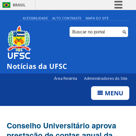
BRASIL
Simplifique!
ACESSIBILIDADE
ALTO CONTRASTE
MAPA DO SITE
Comunica BR
Participe
Acesso à informação
Legislação
Notícias da UFSC
Canais
Área Restrita
Administradores do Site
MENU
Conselho Universitário aprova
prestação de contas anual da