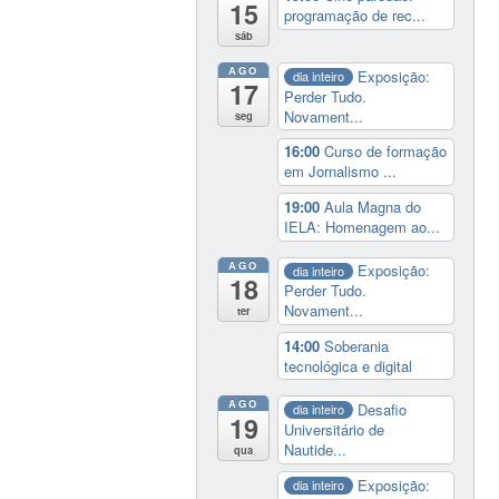
15
programação de rec...
sáb
AGO
Exposição:
dia inteiro
17
Perder Tudo.
Novament...
seg
16:00
Curso de formação
em Jornalismo ...
19:00
Aula Magna do
IELA: Homenagem ao...
AGO
Exposição:
dia inteiro
18
Perder Tudo.
Novament...
ter
14:00
Soberania
tecnológica e digital
AGO
Desafio
dia inteiro
19
Universitário de
Nautide...
qua
Exposição:
dia inteiro