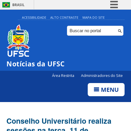
BRASIL
Simplifique!
ACESSIBILIDADE
ALTO CONTRASTE
MAPA DO SITE
Comunica BR
Participe
Acesso à informação
Legislação
Notícias da UFSC
Canais
Área Restrita
Administradores do Site
MENU
Conselho Universitário realiza
sessões na terça, 11 de