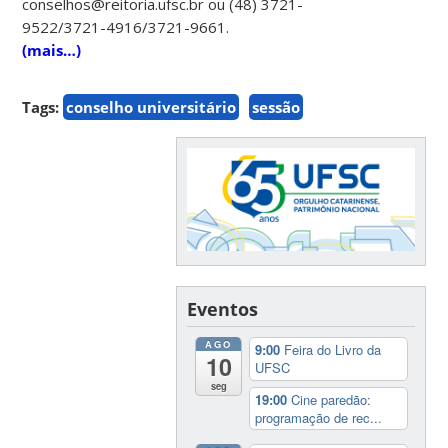
conselhos@reitoria.ufsc.br ou (48) 3721-
9522/3721-4916/3721-9661.
(mais…)
Tags:
conselho universitário
sessão
Eventos
AGO
9:00
Feira do Livro da
10
UFSC
seg
19:00
Cine paredão:
programação de rec...