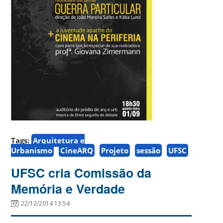
Tags:
Arquitetura e
Urbanismo
CineARQ
Projeto
sessão
UFSC
UFSC cria Comissão da
Memória e Verdade
22/12/2014 13:54