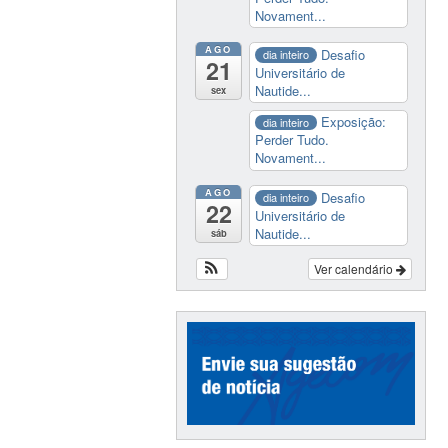
Novament...
AGO
Desafio
dia inteiro
21
Universitário de
Nautide...
sex
Exposição:
dia inteiro
Perder Tudo.
Novament...
AGO
Desafio
dia inteiro
22
Universitário de
Nautide...
sáb
Ver calendário