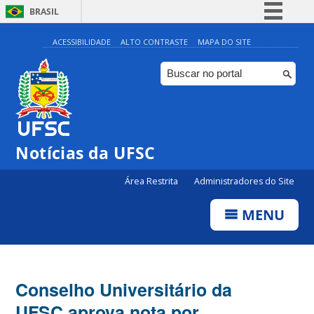
BRASIL
Simplifique!
ACESSIBILIDADE
ALTO CONTRASTE
MAPA DO SITE
Comunica BR
Participe
Acesso à informação
Legislação
Notícias da UFSC
Canais
Área Restrita
Administradores do Site
MENU
Conselho Universitário da
UFSC aprova nota por