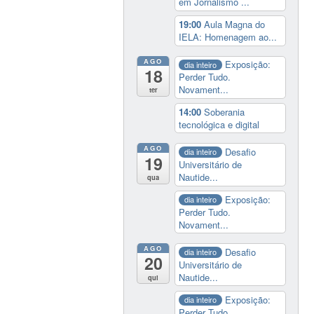
em Jornalismo ...
19:00
Aula Magna do
IELA: Homenagem ao...
AGO
Exposição:
dia inteiro
18
Perder Tudo.
Novament...
ter
14:00
Soberania
tecnológica e digital
AGO
Desafio
dia inteiro
19
Universitário de
Nautide...
qua
Exposição:
dia inteiro
Perder Tudo.
Novament...
AGO
Desafio
dia inteiro
20
Universitário de
Nautide...
qui
Exposição:
dia inteiro
Perder Tudo.