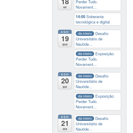
18
Perder Tudo.
Novament...
ter
14:00
Soberania
tecnológica e digital
AGO
Desafio
dia inteiro
19
Universitário de
Nautide...
qua
Exposição:
dia inteiro
Perder Tudo.
Novament...
AGO
Desafio
dia inteiro
20
Universitário de
Nautide...
qui
Exposição:
dia inteiro
Perder Tudo.
Novament...
AGO
Desafio
dia inteiro
21
Universitário de
Nautide...
sex