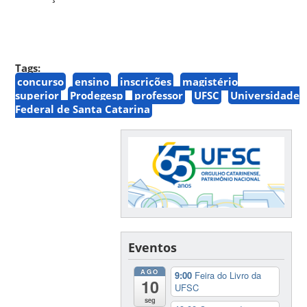
Tags:
concurso
ensino
inscrições
magistério
superior
Prodegesp
professor
UFSC
Universidade
Federal de Santa Catarina
Eventos
AGO
9:00
Feira do Livro da
10
UFSC
seg