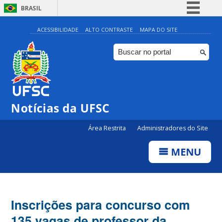
BRASIL
Simplifique!
ACESSIBILIDADE
ALTO CONTRASTE
MAPA DO SITE
Comunica BR
Participe
Acesso à informação
Legislação
Notícias da UFSC
Canais
Área Restrita
Administradores do Site
MENU
Inscrições para concurso com
135 vagas de professor da