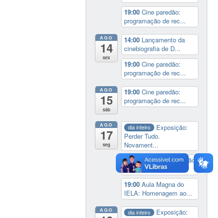
19:00
Cine paredão:
programação de rec...
AGO
14:00
Lançamento da
14
cinebiografia de D...
sex
19:00
Cine paredão:
programação de rec...
AGO
19:00
Cine paredão:
15
programação de rec...
sáb
AGO
Exposição:
dia inteiro
17
Perder Tudo.
Novament...
seg
16:00
Curso de formação
em Jornalismo ...
19:00
Aula Magna do
IELA: Homenagem ao...
AGO
Exposição:
dia inteiro