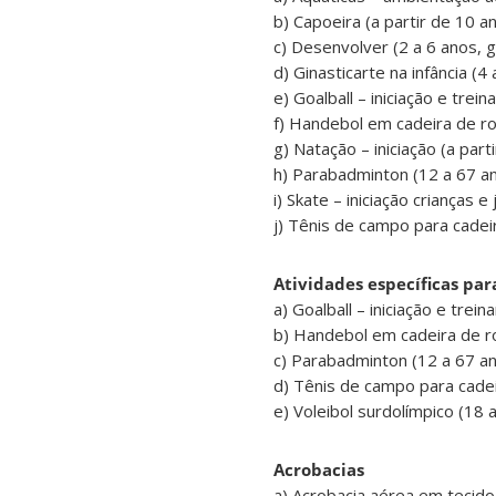
b) Capoeira (a partir de 10 an
c) Desenvolver (2 a 6 anos, gr
d) Ginasticarte na infância (4 
e) Goalball – iniciação e trei
f) Handebol em cadeira de rod
g) Natação – iniciação (a part
h) Parabadminton (12 a 67 ano
i) Skate – iniciação crianças e
j) Tênis de campo para cadeir
Atividades específicas par
a) Goalball – iniciação e trein
b) Handebol em cadeira de rod
c) Parabadminton (12 a 67 ano
d) Tênis de campo para cadeir
e) Voleibol surdolímpico (18 a
Acrobacias
a) Acrobacia aérea em tecido 