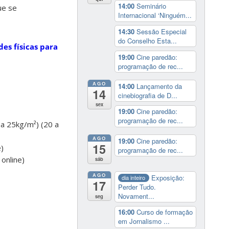
14:00
Seminário
ue se
Internacional ‘Ninguém...
14:30
Sessão Especial
do Conselho Esta...
des físicas para
19:00
Cine paredão:
programação de rec...
AGO
14:00
Lançamento da
14
cinebiografia de D...
sex
19:00
Cine paredão:
programação de rec...
 a 25kg/m²) (20 a
AGO
19:00
Cine paredão:
15
e)
programação de rec...
online)
sáb
AGO
Exposição:
dia inteiro
17
Perder Tudo.
Novament...
seg
16:00
Curso de formação
em Jornalismo ...