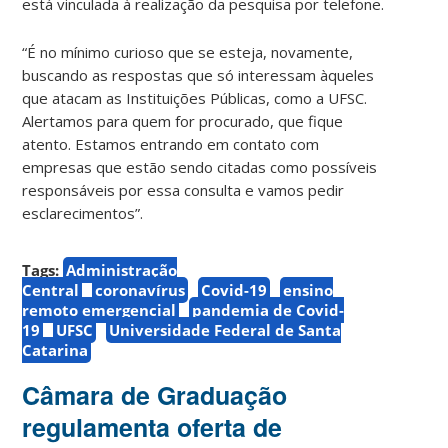
está vinculada à realização da pesquisa por telefone.
“É no mínimo curioso que se esteja, novamente,
buscando as respostas que só interessam àqueles
que atacam as Instituições Públicas, como a UFSC.
Alertamos para quem for procurado, que fique
atento. Estamos entrando em contato com
empresas que estão sendo citadas como possíveis
responsáveis por essa consulta e vamos pedir
esclarecimentos”.
Tags:
Administração
Central
coronavírus
Covid-19
ensino
remoto emergencial
pandemia de Covid-
19
UFSC
Universidade Federal de Santa
Catarina
Câmara de Graduação
regulamenta oferta de