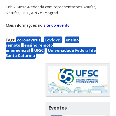
16h – Mesa-Redonda com representações Apufsc,
Sintufsc, DCE, APG e Prograd
Mais informações no
site do evento
.
Tags:
coronavírus
Covid-19
ensino
remoto
ensino remoto
emergencial
UFSC
Universidade Federal de
Santa Catarina
Eventos