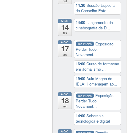
qui
14:30
Sessão Especial
do Conselho Esta...
AGO
14:00
Lançamento da
14
cinebiografia de D...
sex
AGO
Exposição:
dia inteiro
17
Perder Tudo.
Novament...
seg
16:00
Curso de formação
em Jornalismo ...
19:00
Aula Magna do
IELA: Homenagem ao...
AGO
Exposição:
dia inteiro
18
Perder Tudo.
Novament...
ter
14:00
Soberania
tecnológica e digital
AGO
Desafio
dia inteiro