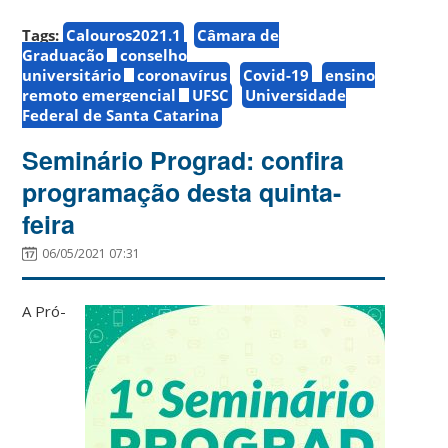
Tags:
Calouros2021.1
Câmara de
Graduação
conselho
universitário
coronavírus
Covid-19
ensino
remoto emergencial
UFSC
Universidade
Federal de Santa Catarina
Seminário Prograd: confira
programação desta quinta-
feira
06/05/2021 07:31
A Pró-