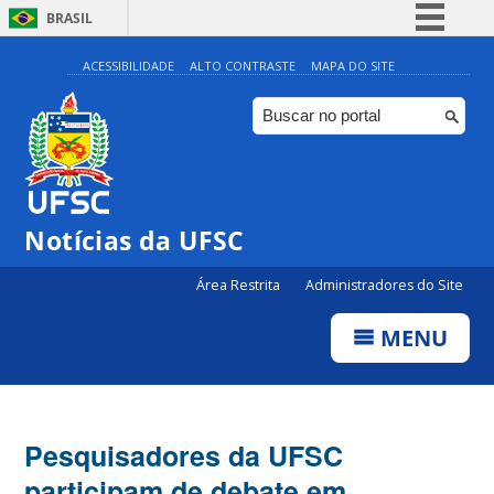
BRASIL
Simplifique!
ACESSIBILIDADE
ALTO CONTRASTE
MAPA DO SITE
Comunica BR
Participe
Acesso à informação
Legislação
Notícias da UFSC
Canais
Área Restrita
Administradores do Site
MENU
Pesquisadores da UFSC
participam de debate em