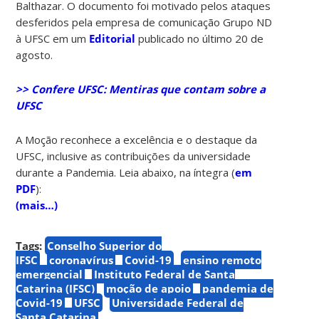
Balthazar. O documento foi motivado pelos ataques
desferidos pela empresa de comunicação Grupo ND
à UFSC em um
Editorial
publicado no último 20 de
agosto.
>> Confere UFSC:
Mentiras que contam sobre a
UFSC
A Moção reconhece a excelência e o destaque da
UFSC, inclusive as contribuições da universidade
durante a Pandemia. Leia abaixo, na íntegra (
em
PDF
):
(mais…)
Tags:
Conselho Superior do
IFSC
coronavírus
Covid-19
ensino remoto
emergencial
Instituto Federal de Santa
Catarina (IFSC)
moção de apoio
pandemia de
Covid-19
UFSC
Universidade Federal de
Santa Catarina