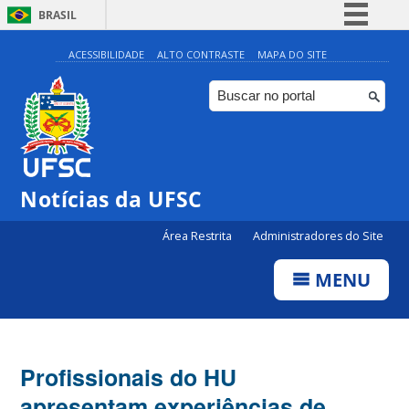
BRASIL
Simplifique!
ACESSIBILIDADE
ALTO CONTRASTE
MAPA DO SITE
Comunica BR
Participe
Acesso à informação
Legislação
Notícias da UFSC
Canais
Área Restrita
Administradores do Site
MENU
Profissionais do HU
apresentam experiências de