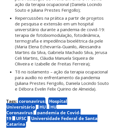
ação da terapia ocupacional (Daniela Locindo
Souto e Juliana Prestes Ferigollo);
Repercussões na prática a partir de projetos
de pesquisa e extensão em um hospital
universitário durante a pandemia de covid-19:
terapia de fotobiomodulação, fotodinâmica,
termografia e impedência bioelétrica da pele
(Maria Elena Echevarría-Guanilo, Alexsandra
Martins da Silva, Gabriela Machado Silva, Jerusa
Celi Martins, Cláudia Manuela Siqueira de
Oliveira e Izabelle de Freitas Ferreira);
Tô no isolamento – ação da terapia ocupacional
para auxílio no enfrentamento da pandemia
(Juliana Prestes Ferigollo, Daniela Locindo Souto
e Débora Evelin Felix Quirino de Almeida).
Tags:
coronavírus
Hospital
Universitário
HU
HU
Coronavírus
pandemia de Covid-
19
UFSC
Universidade Federal de Santa
Catarina