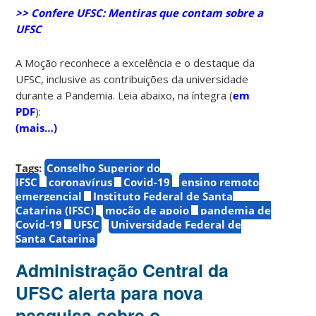
>> Confere UFSC:
Mentiras que contam sobre a
UFSC
A Moção reconhece a excelência e o destaque da
UFSC, inclusive as contribuições da universidade
durante a Pandemia. Leia abaixo, na íntegra (
em
PDF
):
(mais…)
Tags:
Conselho Superior do
IFSC
coronavírus
Covid-19
ensino remoto
emergencial
Instituto Federal de Santa
Catarina (IFSC)
moção de apoio
pandemia de
Covid-19
UFSC
Universidade Federal de
Santa Catarina
Administração Central da
UFSC alerta para nova
pesquisa sobre o