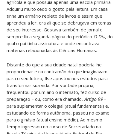
agrícola e que possuía apenas uma escola primária.
Adquiriu muito cedo o gosto pela leitura. Em casa
tinha um armário repleto de livros e assim que
aprendeu a ler, era ali que se debruçava em temas
de seu interesse. Gostava também de jornal e
sempre lia a segunda página do periódico
O Dia
, do
qual o pai tinha assinatura e onde encontrava
matérias relacionadas às Ciências Humanas.
Distante do que a sua cidade natal poderia lhe
proporcionar e na contramão do que imaginavam
para o seu futuro, Ilse apostou nos estudos para
transformar sua vida. Por vontade própria,
frequentou por um ano o internato, fez curso de
preparação – ou, como era chamado,
Artigo 99
–
para suplementar o colegial (atual fundamental) e,
estudando de forma autônoma, passou no exame
para o ginásio (atual ensino médio). Ao mesmo
tempo ingressou no curso de Secretariado na
Escola Técnica da Universidade Federal do Rio