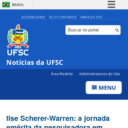
BRASIL
Simplifique!
ACESSIBILIDADE
ALTO CONTRASTE
MAPA DO SITE
Comunica BR
Participe
Acesso à informação
Legislação
Notícias da UFSC
Canais
Área Restrita
Administradores do Site
MENU
Ilse Scherer-Warren: a jornada
emérita da pesquisadora em