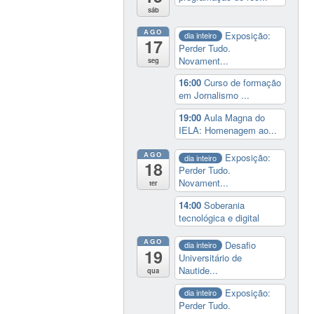
sáb
AGO
Exposição:
dia inteiro
17
Perder Tudo.
Novament...
seg
16:00
Curso de formação
em Jornalismo ...
19:00
Aula Magna do
IELA: Homenagem ao...
AGO
Exposição:
dia inteiro
18
Perder Tudo.
Novament...
ter
14:00
Soberania
tecnológica e digital
AGO
Desafio
dia inteiro
19
Universitário de
Nautide...
qua
Exposição:
dia inteiro
Perder Tudo.