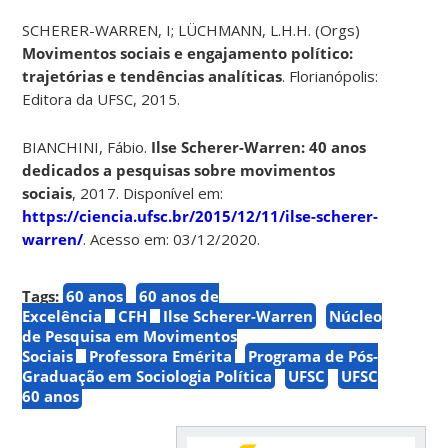
SCHERER-WARREN, I; LÜCHMANN, L.H.H. (Orgs)
Movimentos sociais e engajamento político:
trajetórias e tendências analíticas
. Florianópolis:
Editora da UFSC, 2015.
BIANCHINI, Fábio.
Ilse Scherer-Warren: 40 anos
dedicados a pesquisas sobre movimentos
sociais
, 2017. Disponível em:
https://ciencia.ufsc.br/2015/12/11/ilse-scherer-
warren/
. Acesso em: 03/12/2020.
Tags:
60 anos
60 anos de
Excelência
CFH
Ilse Scherer-Warren
Núcleo
de Pesquisa em Movimentos
Sociais
Professora Emérita
Programa de Pós-
Graduação em Sociologia Política
UFSC
UFSC
60 anos