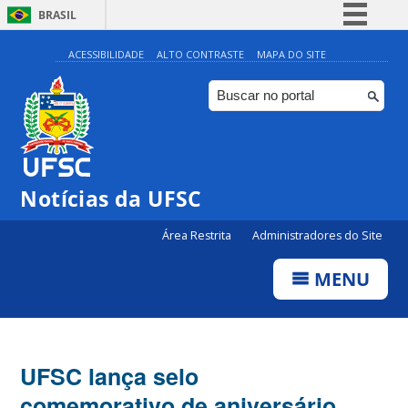
BRASIL
Simplifique!
ACESSIBILIDADE
ALTO CONTRASTE
MAPA DO SITE
Comunica BR
Participe
Acesso à informação
Legislação
Notícias da UFSC
Canais
Área Restrita
Administradores do Site
MENU
UFSC lança selo
comemorativo de aniversário