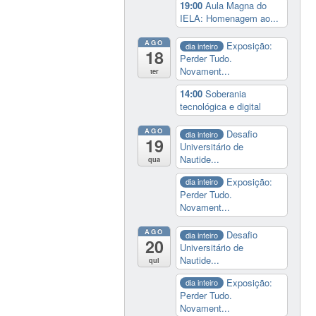
19:00
Aula Magna do
IELA: Homenagem ao...
AGO
Exposição:
dia inteiro
18
Perder Tudo.
Novament...
ter
14:00
Soberania
tecnológica e digital
AGO
Desafio
dia inteiro
19
Universitário de
Nautide...
qua
Exposição:
dia inteiro
Perder Tudo.
Novament...
AGO
Desafio
dia inteiro
20
Universitário de
Nautide...
qui
Exposição:
dia inteiro
Perder Tudo.
Novament...