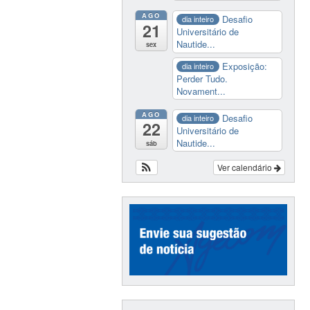
AGO
Desafio
dia inteiro
21
Universitário de
Nautide...
sex
Exposição:
dia inteiro
Perder Tudo.
Novament...
AGO
Desafio
dia inteiro
22
Universitário de
Nautide...
sáb
Ver calendário