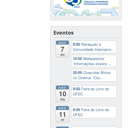
Eventos
AGO
8:00
Recepção à
7
Comunidade Internacio...
sex
10:00
Webpalestra:
‘Informações essenc...
20:00
Cineclube África
no Cinema: ‘Coc...
AGO
9:00
Feira do Livro da
10
UFSC
seg
AGO
9:00
Feira do Livro da
11
UFSC
ter