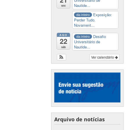
Universitário de
Nautide...
sex
Exposição:
dia inteiro
Perder Tudo.
Novament...
AGO
Desafio
dia inteiro
22
Universitário de
Nautide...
sáb
Ver calendário
Arquivo de notícias