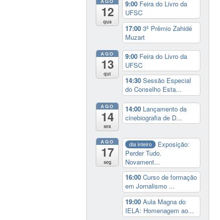
AGO
9:00
Feira do Livro da
12
UFSC
qua
17:00
3º Prêmio Zahidé
Muzart
AGO
9:00
Feira do Livro da
13
UFSC
qui
14:30
Sessão Especial
do Conselho Esta...
AGO
14:00
Lançamento da
14
cinebiografia de D...
sex
AGO
Exposição:
dia inteiro
17
Perder Tudo.
Novament...
seg
16:00
Curso de formação
em Jornalismo ...
19:00
Aula Magna do
IELA: Homenagem ao...