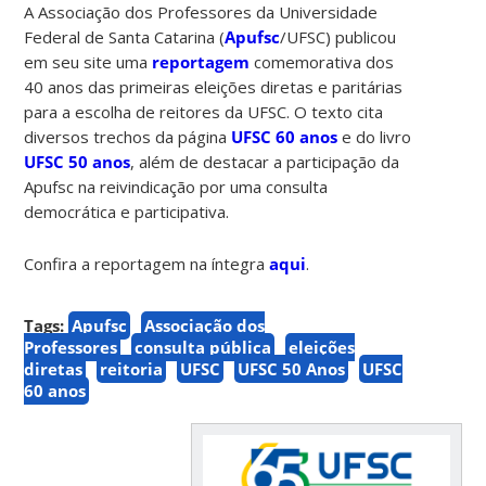
A Associação dos Professores da Universidade
Federal de Santa Catarina (
Apufsc
/UFSC) publicou
em seu site uma
reportagem
comemorativa dos
40 anos das primeiras eleições diretas e paritárias
para a escolha de reitores da UFSC. O texto cita
diversos trechos da página
UFSC 60 anos
e do livro
UFSC 50 anos
, além de destacar a participação da
Apufsc na reivindicação por uma consulta
democrática e participativa.
Confira a reportagem na íntegra
aqui
.
Tags:
Apufsc
Associação dos
Professores
consulta pública
eleições
diretas
reitoria
UFSC
UFSC 50 Anos
UFSC
60 anos