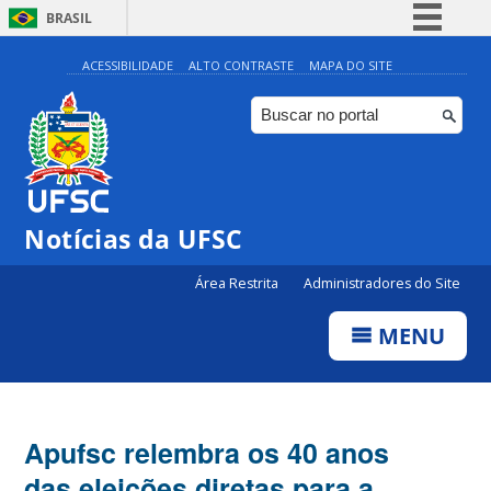
BRASIL
Simplifique!
ACESSIBILIDADE
ALTO CONTRASTE
MAPA DO SITE
Comunica BR
Participe
Acesso à informação
Legislação
Notícias da UFSC
Canais
Área Restrita
Administradores do Site
MENU
Apufsc relembra os 40 anos
das eleições diretas para a