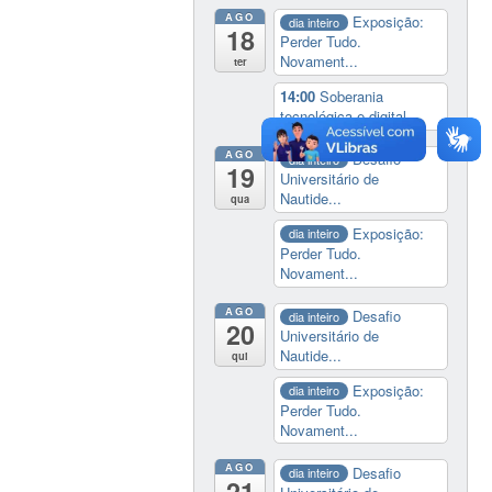
AGO
Exposição:
dia inteiro
18
Perder Tudo.
Novament...
ter
14:00
Soberania
tecnológica e digital
AGO
Desafio
dia inteiro
19
Universitário de
Nautide...
qua
Exposição:
dia inteiro
Perder Tudo.
Novament...
AGO
Desafio
dia inteiro
20
Universitário de
Nautide...
qui
Exposição:
dia inteiro
Perder Tudo.
Novament...
AGO
Desafio
dia inteiro
21