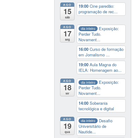
AGO
19:00
Cine paredão:
15
programação de rec...
sáb
AGO
Exposição:
dia inteiro
17
Perder Tudo.
Novament...
seg
16:00
Curso de formação
em Jornalismo ...
19:00
Aula Magna do
IELA: Homenagem ao...
AGO
Exposição:
dia inteiro
18
Perder Tudo.
Novament...
ter
14:00
Soberania
tecnológica e digital
AGO
Desafio
dia inteiro
19
Universitário de
Nautide...
qua