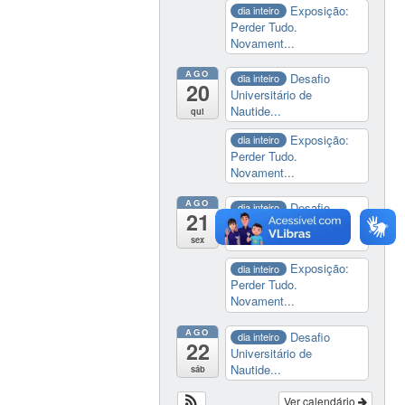
Exposição:
dia inteiro
Perder Tudo.
Novament...
AGO
Desafio
dia inteiro
20
Universitário de
Nautide...
qui
Exposição:
dia inteiro
Perder Tudo.
Novament...
AGO
Desafio
dia inteiro
21
Universitário de
Nautide...
sex
Exposição:
dia inteiro
Perder Tudo.
Novament...
AGO
Desafio
dia inteiro
22
Universitário de
Nautide...
sáb
Ver calendário