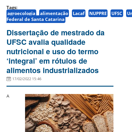
Tags:
agroecologia
alimentação
Lacaf
NUPPRE
UFSC
U
Federal de Santa Catarina
Dissertação de mestrado da
UFSC avalia qualidade
nutricional e uso do termo
‘integral’ em rótulos de
alimentos industrializados
17/02/2022 15:46
A