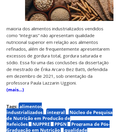
maioria dos alimentos industrializados vendidos
como “integrais” não apresentam qualidade
nutricional superior em relação aos alimentos
refinados, além de frequentemente apresentarem
excessos de gordura total, gordura saturada e
sódio. Essa foi uma das conclusões da dissertação
de mestrado de Érika Arcaro Bez Batti, defendida
em dezembro de 2021, sob orientação da
professora Paula Lazzarin Uggioni.
(mais…)
Tags:
alimentos
industrializados
integral
Núcleo de Pesquisa
de Nutrição em Produção de
Refeições
NUPPRE
PPGN
Programa de Pós-
Graduação em Nutrição
qualidade