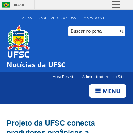
BRASIL
Simplifique!
ACESSIBILIDADE
ALTO CONTRASTE
MAPA DO SITE
Comunica BR
Participe
Acesso à informação
Legislação
Notícias da UFSC
Canais
Área Restrita
Administradores do Site
MENU
Projeto da UFSC conecta
produtores orgânicos a