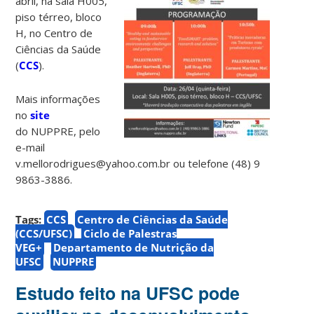
abril, na sala H005,
piso térreo, bloco
H, no Centro de
Ciências da Saúde
(
CCS
).
Mais informações
no
site
do NUPPRE, pelo
e-mail
v.mellorodrigues@yahoo.com.br ou telefone (48) 9
9863-3886.
Tags:
CCS
Centro de Ciências da Saúde
(CCS/UFSC)
Ciclo de Palestras
VEG+
Departamento de Nutrição da
UFSC
NUPPRE
Estudo feito na UFSC pode