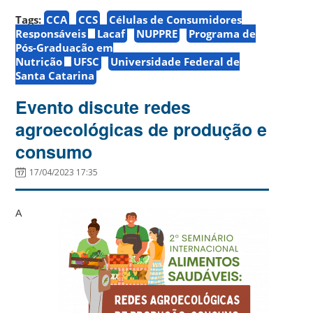
Tags:
CCA
CCS
Células de Consumidores
Responsáveis
Lacaf
NUPPRE
Programa de
Pós-Graduação em
Nutrição
UFSC
Universidade Federal de
Santa Catarina
Evento discute redes
agroecológicas de produção e
consumo
17/04/2023 17:35
A