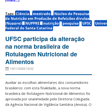
Tags:
Ciência
mestrado
Núcleo de Pesquisa
de Nutrição em Produção de Refeições divulga
(Nuppre)
NUPPRE
nutrição
pesquisa
UFSC
Unive
Federal de Santa Catarina
UFSC participa da alteração
na norma brasileira de
Rotulagem Nutricional de
Alimentos
10/11/2020 10:32
Auxiliar as escolhas alimentares dos consumidores
brasileiros: com esta finalidade, a nova norma
brasileira de Rotulagem Nutricional de Alimentos foi
aprovada por unanimidade pela Diretoria Colegiada
da Agência Nacional de Vigilância Sanitária (Anvisa). O