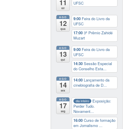
11
UFSC
ter
AGO
9:00
Feira do Livro da
12
UFSC
qua
17:00
3º Prêmio Zahidé
Muzart
AGO
9:00
Feira do Livro da
13
UFSC
qui
14:30
Sessão Especial
do Conselho Esta...
AGO
14:00
Lançamento da
14
cinebiografia de D...
sex
AGO
Exposição:
dia inteiro
17
Perder Tudo.
Novament...
seg
16:00
Curso de formação
em Jornalismo ...