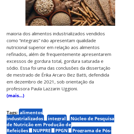
maioria dos alimentos industrializados vendidos
como “integrais” não apresentam qualidade
nutricional superior em relação aos alimentos
refinados, além de frequentemente apresentarem
excessos de gordura total, gordura saturada e
sódio. Essa foi uma das conclusões da dissertação
de mestrado de Érika Arcaro Bez Batti, defendida
em dezembro de 2021, sob orientação da
professora Paula Lazzarin Uggioni.
(mais…)
Tags:
alimentos
industrializados
integral
Núcleo de Pesquisa
de Nutrição em Produção de
Refeições
NUPPRE
PPGN
Programa de Pós-