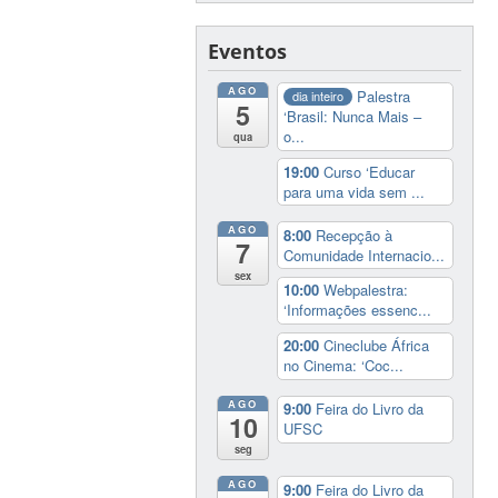
Eventos
AGO
Palestra
dia inteiro
5
‘Brasil: Nunca Mais –
o...
qua
19:00
Curso ‘Educar
para uma vida sem ...
AGO
8:00
Recepção à
7
Comunidade Internacio...
sex
10:00
Webpalestra:
‘Informações essenc...
20:00
Cineclube África
no Cinema: ‘Coc...
AGO
9:00
Feira do Livro da
10
UFSC
seg
AGO
9:00
Feira do Livro da