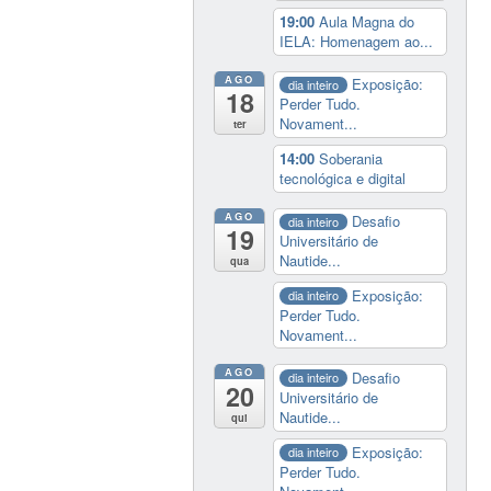
19:00
Aula Magna do
IELA: Homenagem ao...
AGO
Exposição:
dia inteiro
18
Perder Tudo.
Novament...
ter
14:00
Soberania
tecnológica e digital
AGO
Desafio
dia inteiro
19
Universitário de
Nautide...
qua
Exposição:
dia inteiro
Perder Tudo.
Novament...
AGO
Desafio
dia inteiro
20
Universitário de
Nautide...
qui
Exposição:
dia inteiro
Perder Tudo.