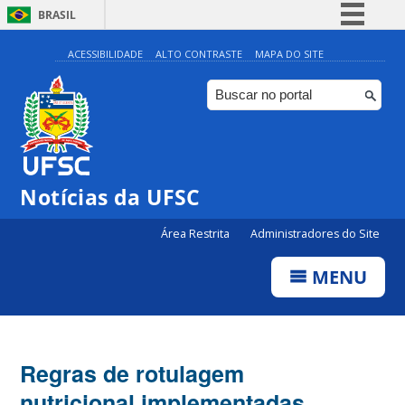
BRASIL
Simplifique!
ACESSIBILIDADE
ALTO CONTRASTE
MAPA DO SITE
Comunica BR
Participe
Acesso à informação
Legislação
Notícias da UFSC
Canais
Área Restrita
Administradores do Site
MENU
Regras de rotulagem
nutricional implementadas