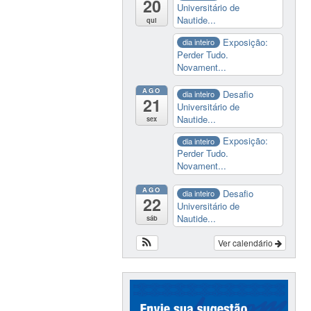
20
Universitário de
Nautide...
qui
Exposição:
dia inteiro
Perder Tudo.
Novament...
AGO
Desafio
dia inteiro
21
Universitário de
Nautide...
sex
Exposição:
dia inteiro
Perder Tudo.
Novament...
AGO
Desafio
dia inteiro
22
Universitário de
Nautide...
sáb
Ver calendário