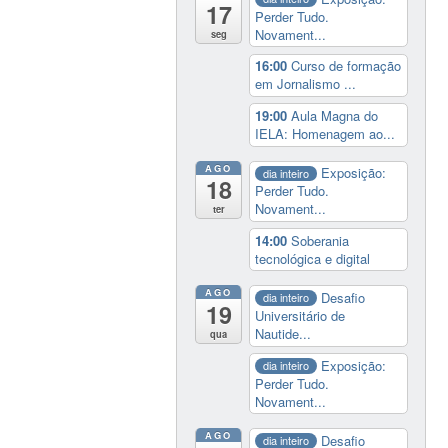
17
Perder Tudo.
Novament...
seg
16:00
Curso de formação
em Jornalismo ...
19:00
Aula Magna do
IELA: Homenagem ao...
AGO
Exposição:
dia inteiro
18
Perder Tudo.
Novament...
ter
14:00
Soberania
tecnológica e digital
AGO
Desafio
dia inteiro
19
Universitário de
Nautide...
qua
Exposição:
dia inteiro
Perder Tudo.
Novament...
AGO
Desafio
dia inteiro