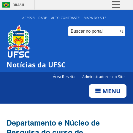
BRASIL
Simplifique!
ACESSIBILIDADE
ALTO CONTRASTE
MAPA DO SITE
Comunica BR
Participe
Acesso à informação
Legislação
Notícias da UFSC
Canais
Área Restrita
Administradores do Site
MENU
Departamento e Núcleo de
Pesquisa do curso de