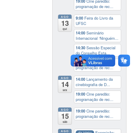
19:00
Cine paredão:
programação de rec...
AGO
9:00
Feira do Livro da
13
UFSC
qui
14:00
Seminário
Internacional ‘Ninguém...
14:30
Sessão Especial
do Conselho Esta...
19:00
Cine paredão:
programação de rec...
AGO
14:00
Lançamento da
14
cinebiografia de D...
sex
19:00
Cine paredão:
programação de rec...
AGO
19:00
Cine paredão:
15
programação de rec...
sáb
AGO
Exposição:
dia inteiro