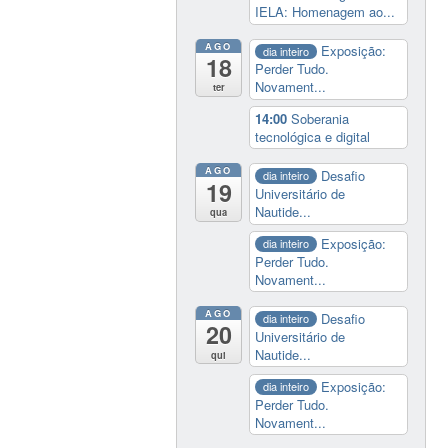
IELA: Homenagem ao...
AGO
Exposição:
dia inteiro
18
Perder Tudo.
Novament...
ter
14:00
Soberania
tecnológica e digital
AGO
Desafio
dia inteiro
19
Universitário de
Nautide...
qua
Exposição:
dia inteiro
Perder Tudo.
Novament...
AGO
Desafio
dia inteiro
20
Universitário de
Nautide...
qui
Exposição:
dia inteiro
Perder Tudo.
Novament...