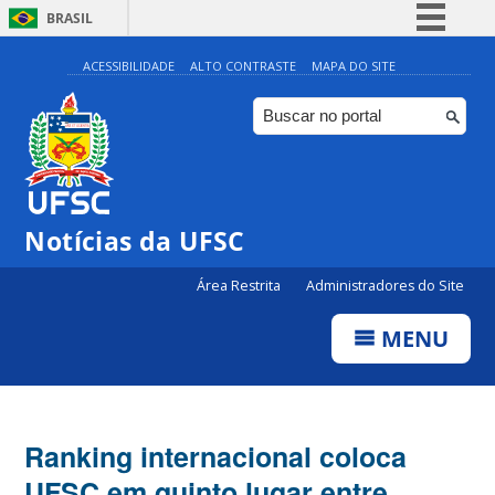
BRASIL
Simplifique!
ACESSIBILIDADE
ALTO CONTRASTE
MAPA DO SITE
Comunica BR
Participe
Acesso à informação
Legislação
Notícias da UFSC
Canais
Área Restrita
Administradores do Site
MENU
Ranking internacional coloca
UFSC em quinto lugar entre