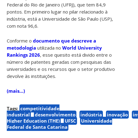
Federal do Rio de Janeiro (UFRJ), que tem 84,9
pontos. Em primeiro lugar no pilar relacionado à
indústria, está a Universidade de São Paulo (USP),
com nota 96,6.
Conforme o
documento que descreve a
metodologia
utilizada no
World University
Rankings 2026
, esse quesito está divido entre o
número de patentes geradas com pesquisas das
universidades e os recursos que o setor produtivo
devolve às instituições.
(mais…)
Tags:
competitividade
industrial
desenvolvimento
indústria
inovação
i
Higher Education (THE)
UFSC
Universidade
Federal de Santa Catarina