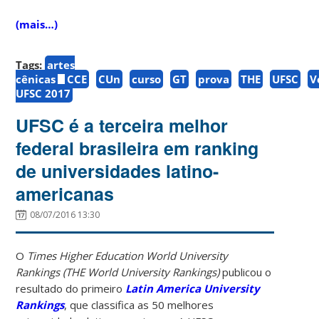
(mais…)
Tags:
artes
cênicas
CCE
CUn
curso
GT
prova
THE
UFSC
V
UFSC 2017
UFSC é a terceira melhor
federal brasileira em ranking
de universidades latino-
americanas
08/07/2016 13:30
O
Times Higher Education World University
Rankings (THE World University Rankings)
publicou o
resultado do primeiro
Latin America University
Rankings
, que classifica as 50 melhores