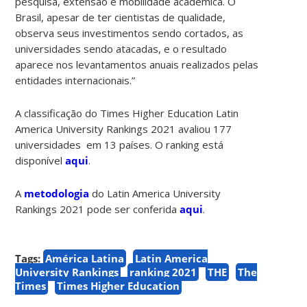
pesquisa, extensão e mobilidade acadêmica. O
Brasil, apesar de ter cientistas de qualidade,
observa seus investimentos sendo cortados, as
universidades sendo atacadas, e o resultado
aparece nos levantamentos anuais realizados pelas
entidades internacionais.”
A classificação do
Times Higher Education
Latin
America University Rankings 2021 avaliou 177
universidades em 13 países. O ranking está
disponível
aqui
.
A
metodologia
do Latin America University
Rankings 2021 pode ser conferida
aqui
.
Tags:
América Latina
Latin America
University Rankings
ranking 2021
THE
The
Times
Times Higher Education