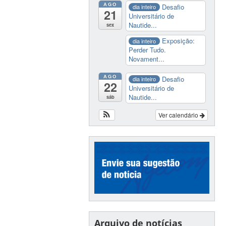
AGO
Desafio
dia inteiro
21
Universitário de
Nautide...
sex
Exposição:
dia inteiro
Perder Tudo.
Novament...
AGO
Desafio
dia inteiro
22
Universitário de
Nautide...
sáb
Ver calendário
Arquivo de notícias