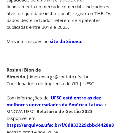
financiamento no mercado comercial – indicadores
úteis de qualidade institucional”, registra o THE. Os
dados deste indicador referem-se a patentes
publicadas entre 2019 e 2023.
Mais informações no
site da Sinova
.
Rosiani Bion de
Almeida |
imprensa.gr@contato.ufsc.br
Coordenadoria de Imprensa do GR | UFSC
Com informações de:
UFSC está entre as dez
melhores universidades da América Latina
; e
SINOVA UFSC.
Relatório de Gestão 2023
.
Disponível em:
https://arquivos.ufsc.br/f/6d833229cbbd4428a879/
.
Acesso em: 14 nov. 2024.