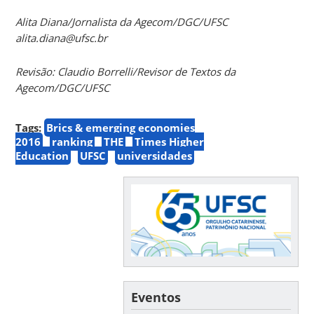
Alita Diana/Jornalista da Agecom/DGC/UFSC
alita.diana@ufsc.br
Revisão: Claudio Borrelli/Revisor de Textos da
Agecom/DGC/UFSC
Tags:
Brics & emerging economies
2016
ranking
THE
Times Higher
Education
UFSC
universidades
Eventos