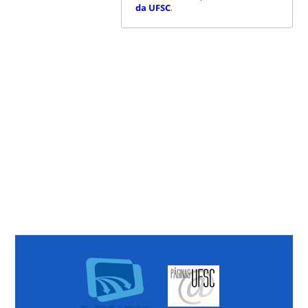
da UFSC
.