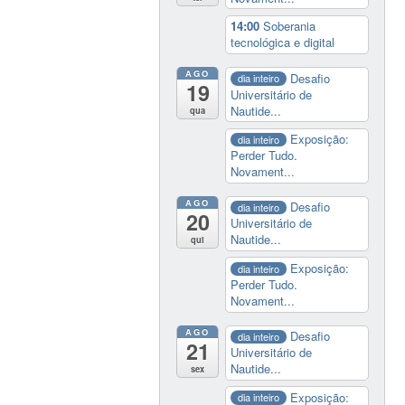
14:00
Soberania
tecnológica e digital
AGO
Desafio
dia inteiro
19
Universitário de
Nautide...
qua
Exposição:
dia inteiro
Perder Tudo.
Novament...
AGO
Desafio
dia inteiro
20
Universitário de
Nautide...
qui
Exposição:
dia inteiro
Perder Tudo.
Novament...
AGO
Desafio
dia inteiro
21
Universitário de
Nautide...
sex
Exposição:
dia inteiro