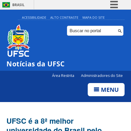
BRASIL
Simplifique!
ACESSIBILIDADE
ALTO CONTRASTE
MAPA DO SITE
Comunica BR
Participe
Acesso à informação
Legislação
Notícias da UFSC
Canais
Área Restrita
Administradores do Site
MENU
UFSC é a 8ª melhor
universidade do Brasil pelo