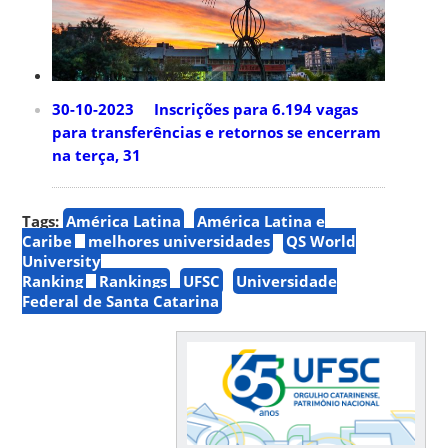
30-10-2023 Inscrições para 6.194 vagas
para transferências e retornos se encerram
na terça, 31
Tags:
América Latina
América Latina e
Caribe
melhores universidades
QS World
University
Ranking
Rankings
UFSC
Universidade
Federal de Santa Catarina