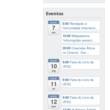
Eventos
AGO
8:00
Recepção à
7
Comunidade Internacio...
sex
10:00
Webpalestra:
‘Informações essenc...
20:00
Cineclube África
no Cinema: ‘Coc...
AGO
9:00
Feira do Livro da
10
UFSC
seg
AGO
9:00
Feira do Livro da
11
UFSC
ter
AGO
9:00
Feira do Livro da
12
UFSC
qua
17:00
3º Prêmio Zahidé