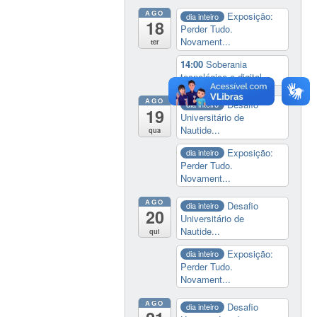
AGO
Exposição:
dia inteiro
18
Perder Tudo.
Novament...
ter
14:00
Soberania
tecnológica e digital
AGO
Desafio
dia inteiro
19
Universitário de
Nautide...
qua
Exposição:
dia inteiro
Perder Tudo.
Novament...
AGO
Desafio
dia inteiro
20
Universitário de
Nautide...
qui
Exposição:
dia inteiro
Perder Tudo.
Novament...
AGO
Desafio
dia inteiro