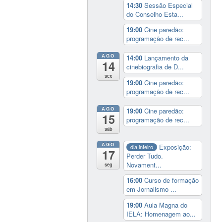
14:30
Sessão Especial
do Conselho Esta...
19:00
Cine paredão:
programação de rec...
AGO
14:00
Lançamento da
14
cinebiografia de D...
sex
19:00
Cine paredão:
programação de rec...
AGO
19:00
Cine paredão:
15
programação de rec...
sáb
AGO
Exposição:
dia inteiro
17
Perder Tudo.
Novament...
seg
16:00
Curso de formação
em Jornalismo ...
19:00
Aula Magna do
IELA: Homenagem ao...