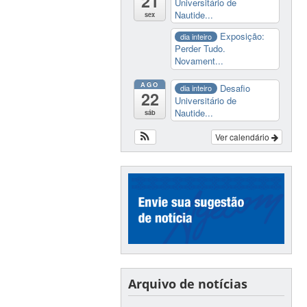
21
Universitário de
Nautide...
sex
Exposição:
dia inteiro
Perder Tudo.
Novament...
AGO
Desafio
dia inteiro
22
Universitário de
Nautide...
sáb
Ver calendário
Arquivo de notícias