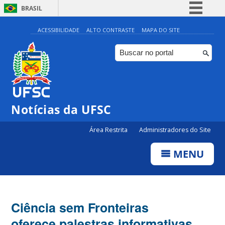
BRASIL
Simplifique!
ACESSIBILIDADE
ALTO CONTRASTE
MAPA DO SITE
Comunica BR
Participe
Acesso à informação
Legislação
Notícias da UFSC
Canais
Área Restrita
Administradores do Site
MENU
Ciência sem Fronteiras
oferece palestras informativas