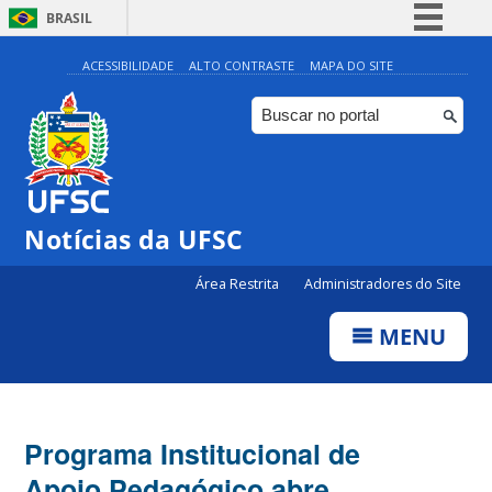
BRASIL
Simplifique!
ACESSIBILIDADE
ALTO CONTRASTE
MAPA DO SITE
Comunica BR
Participe
Acesso à informação
Legislação
Notícias da UFSC
Canais
Área Restrita
Administradores do Site
MENU
Programa Institucional de
Apoio Pedagógico abre