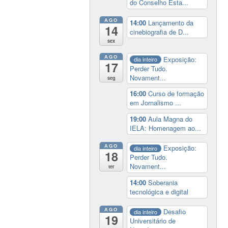
do Conselho Esta...
AGO
14:00
Lançamento da
14
cinebiografia de D...
sex
AGO
Exposição:
dia inteiro
17
Perder Tudo.
Novament...
seg
16:00
Curso de formação
em Jornalismo ...
19:00
Aula Magna do
IELA: Homenagem ao...
AGO
Exposição:
dia inteiro
18
Perder Tudo.
Novament...
ter
14:00
Soberania
tecnológica e digital
AGO
Desafio
dia inteiro
19
Universitário de