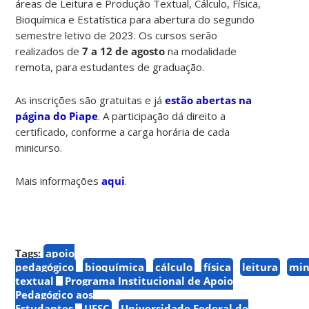
áreas de Leitura e Produção Textual, Cálculo, Física,
Bioquímica e Estatística para abertura do segundo
semestre letivo de 2023. Os cursos serão
realizados de
7 a 12 de agosto
na modalidade
remota, para estudantes de graduação.
As inscrições são gratuitas e já
estão abertas na
página do Piape
. A participação dá direito a
certificado, conforme a carga horária de cada
minicurso.
Mais informações
aqui
.
Tags:
apoio
pedagógico
bioquímica
cálculo
física
leitura
min
textual
Programa Institucional de Apoio
Pedagógico aos
Estudantes
UFSC
Universidade Federal de