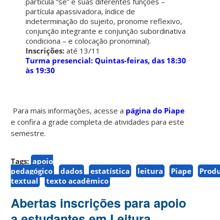
partícula “se” e suas diferentes funções –
partícula apassivadora, índice de
indeterminação do sujeito, pronome reflexivo,
conjunção integrante e conjunção subordinativa
condiciona – e colocação pronominal).
Inscrições:
até 13/11
Turma presencial: Quintas-feiras, das 18:30
às 19:30
Para mais informações, acesse a
página do Piape
e confira a grade completa de atividades para este
semestre.
Tags:
apoio
pedagógico
dados
estatística
leitura
Piape
Prod
textual
texto acadêmico
Abertas inscrições para apoio
a estudantes em Leitura,