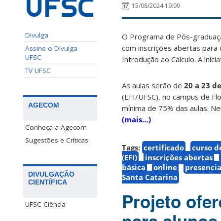
15/08/2024 19:09
Divulga
O Programa de Pós-graduação
com inscrições abertas para 
Assine o Divulga
UFSC
Introdução ao Cálculo. A inici
TV UFSC
As aulas serão de
20 a 23 d
(EFI/UFSC), no campus de Fl
AGECOM
mínima de 75% das aulas. Nen
(mais…)
Conheça a Agecom
Sugestões e Críticas
Tags:
certificado
curso d
(EFI)
inscrições abertas
básica
online
presencia
DIVULGAÇÃO
Santa Catarina
CIENTÍFICA
Projeto ofer
UFSC Ciência