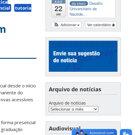
tica
AGO
Desafio
dia inteiro
22
ncial
tutoria
Universitário de
Nautide...
sáb
om
Adicionar
Ver calendário
ial desde o início
Arquivo de notícias
rmanente do
rovas acessíveis
Arquivo de notícias
 forma presencial
Audiovisual
e graduação