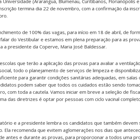
 Universidade (Araranguá, Blumenau, Curitibanos, Florianópolis e J
scrição termina dia 22 de novembro, com a confirmação da inscri
bro.
chimento de 100% das vagas, para início em 18 de abril, de form
 falar do Vestibular e estamos em plena preparação para as pro
ca a presidente da Coperve, Maria José Baldessar.
scolas que terão a aplicação das provas para avaliar a ventilação
ocial, todo o planejamento de serviços de limpeza e disponibiliz
uficiente para garantir condições sanitárias adequadas, em sala
ndidatos podem saber que todos os cuidados estão sendo toma
o, com toda a cautela. Vamos iniciar em breve a seleção de fisc
uma das diretrizes é optar por pessoas com ciclo vacinal completo
atório e a presidente lembra os candidatos que também devem 
vo. Ela recomenda que evitem aglomerações nos dias que antece
e antes e durante as provas, para proporcionar a todos uma pro