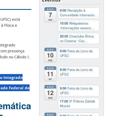
AGO
8:00
Recepção à
7
Comunidade Internacio...
/UFSC) está
sex
10:00
Webpalestra:
à Física e
‘Informações essenc...
20:00
Cineclube África
no Cinema: ‘Coc...
Integrado
AGO
o com presença
9:00
Feira do Livro da
10
UFSC
ulo ou Cálculo I.
seg
AGO
9:00
Feira do Livro da
11
UFSC
co Integrado
ter
AGO
dade Federal de
9:00
Feira do Livro da
12
UFSC
qua
17:00
3º Prêmio Zahidé
temática
Muzart
AGO
9:00
Feira do Livro da