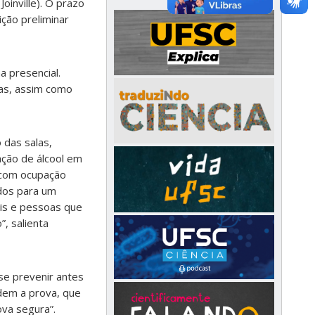
oinville). O prazo
ção preliminar
a presencial.
vas, assim como
 das salas,
ação de álcool em
s com ocupação
dos para um
ais e pessoas que
”, salienta
se prevenir antes
dem a prova, que
va segura”.