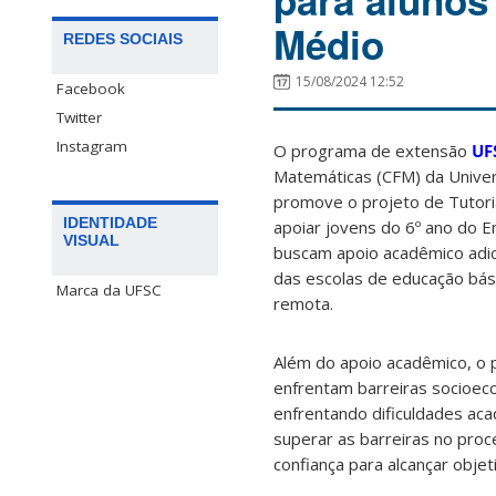
para alunos
Médio
REDES SOCIAIS
15/08/2024 12:52
Facebook
Twitter
Instagram
O programa de extensão
UF
Matemáticas (CFM) da Univer
promove o projeto de Tutor
IDENTIDADE
apoiar jovens do 6º ano do 
VISUAL
buscam apoio acadêmico adici
das escolas de educação bási
Marca da UFSC
remota.
Além do apoio acadêmico, o p
enfrentam barreiras socioec
enfrentando dificuldades ac
superar as barreiras no proc
confiança para alcançar obje