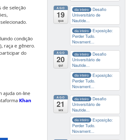
s de seleção
AGO
Desafio
dia inteiro
19
ões,
Universitário de
Nautide...
qua
 selecionado.
Exposição:
dia inteiro
Perder Tudo.
cluindo condição
Novament...
), raça e gênero.
articipar do
AGO
Desafio
dia inteiro
20
Universitário de
Nautide...
qui
Exposição:
dia inteiro
Perder Tudo.
Novament...
 ajuda on-line
AGO
Desafio
dia inteiro
lataforma
Khan
21
Universitário de
Nautide...
sex
Exposição:
dia inteiro
Perder Tudo.
Novament...