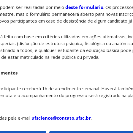
e podem ser realizadas por meio
deste formulário
. Os processo
mestre, mas o formulário permanecerá aberto para novas inscriç
novos participantes em caso de desistência de algum candidato já
 feita com base em critérios utilizados em ações afirmativas, in
eciais (disfunção de estrutura psíquica, fisiológica ou anatômica
stinado a todos, e qualquer estudante da educação básica pode p
e estar matriculado na rede pública ou privada.
dimentos
 participante receberá 1h de atendimento semanal. Haverá também
 remota e o acompanhamento do progresso será registrado na p
das pela e-mail
ufscience@contato.ufsc.br
.