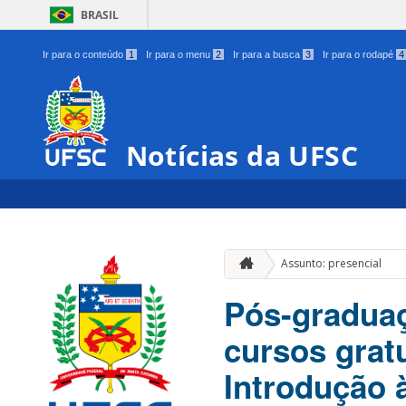
BRASIL
Ir para o conteúdo
1
Ir para o menu
2
Ir para a busca
3
Ir para o rodapé
4
Notícias da UFSC
Assunto: presencial
Pós-graduaç
cursos grat
Introdução à