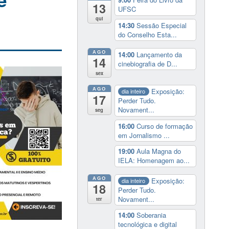
e
13
UFSC
qui
14:30
Sessão Especial
do Conselho Esta...
AGO
14:00
Lançamento da
14
cinebiografia de D...
sex
AGO
Exposição:
dia inteiro
17
Perder Tudo.
Novament...
seg
16:00
Curso de formação
em Jornalismo ...
19:00
Aula Magna do
IELA: Homenagem ao...
AGO
Exposição:
dia inteiro
18
Perder Tudo.
Novament...
ter
14:00
Soberania
tecnológica e digital