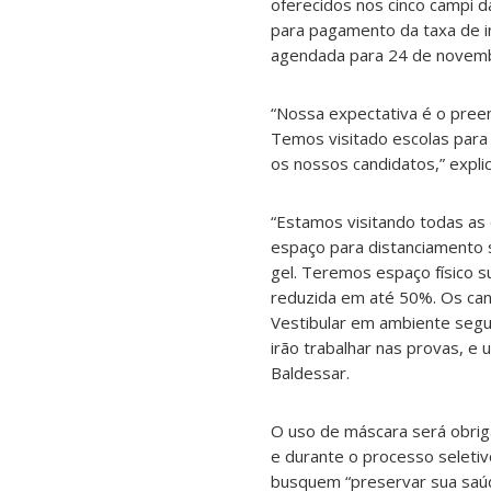
oferecidos nos cinco campi da
para pagamento da taxa de in
agendada para 24 de novem
“Nossa expectativa é o preen
Temos visitado escolas para
os nossos candidatos,” expli
“Estamos visitando todas as e
espaço para distanciamento s
gel. Teremos espaço físico s
reduzida em até 50%. Os ca
Vestibular em ambiente segur
irão trabalhar nas provas, e 
Baldessar.
O uso de máscara será obrig
e durante o processo seleti
busquem “preservar sua saúd