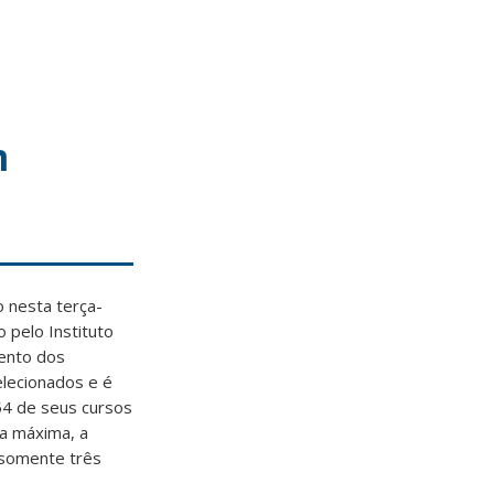
m
o nesta terça-
 pelo Instituto
mento dos
elecionados e é
54 de seus cursos
ta máxima, a
 somente três