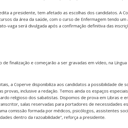
dita a presidente, tem afetado as escolhas dos candidatos. A C
cursos da área da saúde, com o curso de Enfermagem tendo um 
idato-vaga será divulgada após a confirmação definitiva das inscriç
de finalização e começarão a ser gravadas em vídeo, na Língua 
ais, a Coperve disponibiliza aos candidatos a possibilidade de so
das provas, inclusive a redação. Temos ainda os espaços especiai
rdo religioso dos sabatistas. Dispomos de prova em Libras e em
 transcritor, salas reservadas para portadores de necessidades es
uma comissão formada por médicos, psicólogos, assistentes soci
ades dentro da razoabilidade”, reforça a presidente.