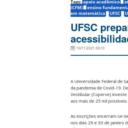
Tags:
apoio acadêmico
a
(CFM)
ensino fundament
em matemática
UFSC
U
UFSC prepar
acessibilid
19/11/2021 09:10
A Universidade Federal de San
da pandemia de Covid-19. De
Vestibular (Coperve) investe
aos mais de 25 mil possíveis
As inscrições encerram-se ne
nos dias 29 e 30 de janeiro