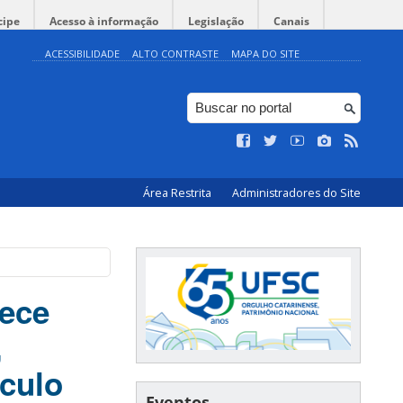
cipe
Acesso à informação
Legislação
Canais
ACESSIBILIDADE
ALTO CONTRASTE
MAPA DO SITE
Área Restrita
Administradores do Site
rece
,
lculo
Eventos