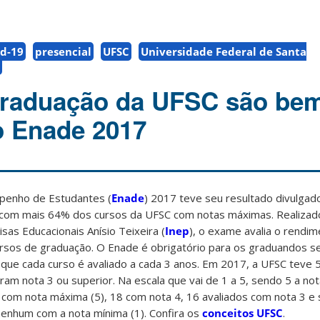
d-19
presencial
UFSC
Universidade Federal de Santa
graduação da UFSC são be
o Enade 2017
penho de Estudantes (
Enade
) 2017 teve seu resultado divulgad
, com mais 64% dos cursos da UFSC com notas máximas. Realizado
sas Educacionais Anísio Teixeira (
Inep
), o exame avalia o rendi
ursos de graduação. O Enade é obrigatório para os graduandos s
 que cada curso é avaliado a cada 3 anos. Em 2017, a UFSC teve 
ram nota 3 ou superior. Na escala que vai de 1 a 5, sendo 5 a no
 com nota máxima (5), 18 com nota 4, 16 avaliados com nota 3 e
nenhum com a nota mínima (1). Confira os
conceitos UFSC
.