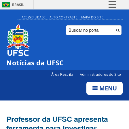
BRASIL
Simplifique!
ACESSIBILIDADE
ALTO CONTRASTE
MAPA DO SITE
Comunica BR
Participe
Acesso à informação
Legislação
Notícias da UFSC
Canais
Área Restrita
Administradores do Site
MENU
Professor da UFSC apresenta
ferramenta para investigar