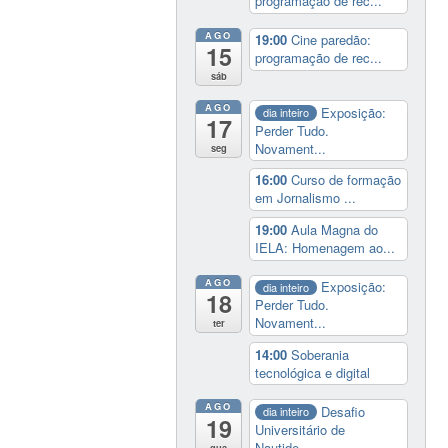
programação de rec...
AGO
19:00
Cine paredão:
15
programação de rec...
sáb
AGO
Exposição:
dia inteiro
17
Perder Tudo.
Novament...
seg
16:00
Curso de formação
em Jornalismo ...
19:00
Aula Magna do
IELA: Homenagem ao...
AGO
Exposição:
dia inteiro
18
Perder Tudo.
Novament...
ter
14:00
Soberania
tecnológica e digital
AGO
Desafio
dia inteiro
19
Universitário de
Nautide...
qua