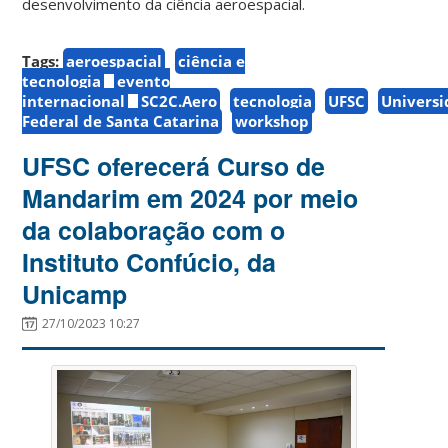
desenvolvimento da ciência aeroespacial.
Tags:
aeroespacial
ciência e
tecnologia
evento
internacional
SC2C.Aero
tecnologia
UFSC
Univers
Federal de Santa Catarina
workshop
UFSC oferecerá Curso de
Mandarim em 2024 por meio
da colaboração com o
Instituto Confúcio, da
Unicamp
27/10/2023 10:27