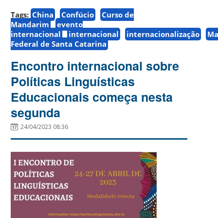
Tags:
China
Confúcio
Curso de
Mandarim
evento
internacional
internacional
internacionalização
Ma
Federal de Santa Catarina
Encontro internacional sobre
Políticas Linguísticas
Educacionais começa nesta
segunda
24/04/2023 08:36