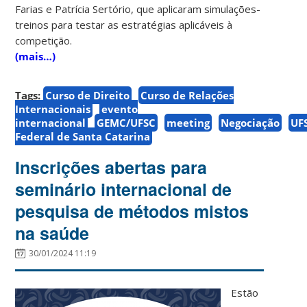
Farias e Patrícia Sertório, que aplicaram simulações-
treinos para testar as estratégias aplicáveis à
competição.
(mais…)
Tags:
Curso de Direito
Curso de Relações
Internacionais
evento
internacional
GEMC/UFSC
meeting
Negociação
UF
Federal de Santa Catarina
Inscrições abertas para
seminário internacional de
pesquisa de métodos mistos
na saúde
30/01/2024 11:19
Estão