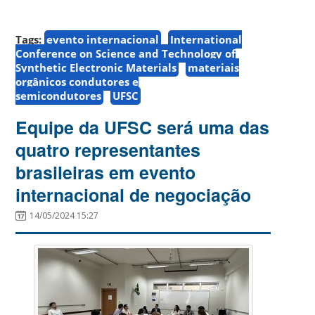
Tags:
evento internacional
International
Conference on Science and Technology of
Synthetic Electronic Materials
materiais
orgânicos condutores e
semicondutores
UFSC
Equipe da UFSC será uma das
quatro representantes
brasileiras em evento
internacional de negociação
14/05/2024 15:27