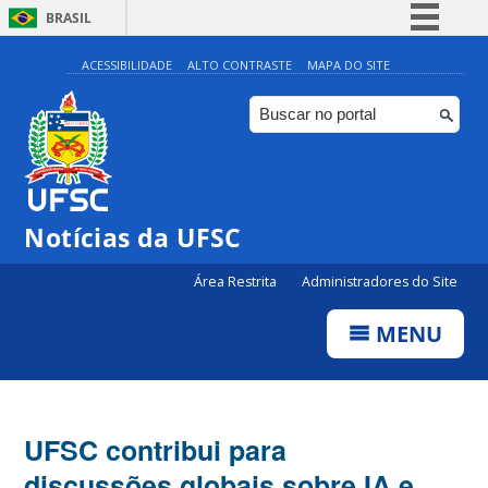
BRASIL
Simplifique!
ACESSIBILIDADE
ALTO CONTRASTE
MAPA DO SITE
Comunica BR
Participe
Acesso à informação
Legislação
Notícias da UFSC
Canais
Área Restrita
Administradores do Site
MENU
UFSC contribui para
discussões globais sobre IA e