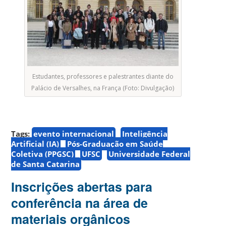
Estudantes, professores e palestrantes diante do
Palácio de Versalhes, na França (Foto: Divulgação)
Tags:
evento internacional
Inteligência
Artificial (IA)
Pós-Graduação em Saúde
Coletiva (PPGSC)
UFSC
Universidade Federal
de Santa Catarina
Inscrições abertas para
conferência na área de
materiais orgânicos