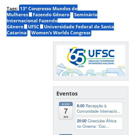
Tags:
13º Congresso Mundos de
Mulheres
Fazendo Gênero
Seminário
Internacional Fazendo
Gênero
UFSC
Universidade Federal de Santa
Catarina
Women’s Worlds Congress
Eventos
AGO
8:00
Recepção à
7
Comunidade Internacio...
sex
20:00
Cineclube África
no Cinema: ‘Coc...