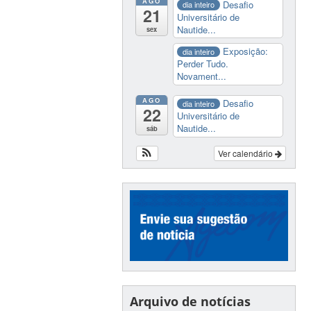
AGO
Desafio
dia inteiro
21
Universitário de
Nautide...
sex
Exposição:
dia inteiro
Perder Tudo.
Novament...
AGO
Desafio
dia inteiro
22
Universitário de
Nautide...
sáb
Ver calendário
Arquivo de notícias