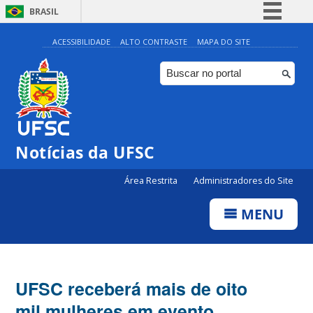
BRASIL
Simplifique!
ACESSIBILIDADE
ALTO CONTRASTE
MAPA DO SITE
Comunica BR
Participe
Acesso à informação
Legislação
Notícias da UFSC
Canais
Área Restrita
Administradores do Site
MENU
UFSC receberá mais de oito
mil mulheres em evento