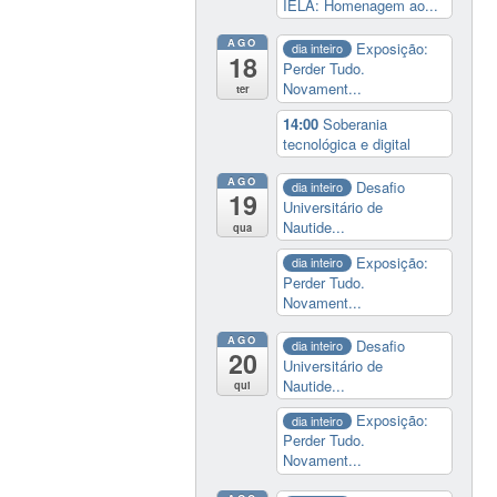
IELA: Homenagem ao...
AGO
Exposição:
dia inteiro
18
Perder Tudo.
Novament...
ter
14:00
Soberania
tecnológica e digital
AGO
Desafio
dia inteiro
19
Universitário de
Nautide...
qua
Exposição:
dia inteiro
Perder Tudo.
Novament...
AGO
Desafio
dia inteiro
20
Universitário de
Nautide...
qui
Exposição:
dia inteiro
Perder Tudo.
Novament...