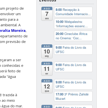
 um projeto de
AGO
8:00
Recepção à
7
envolver um
Comunidade Internacio...
sex
anto para a
10:00
Webpalestra:
 ambiental. A
‘Informações essenc...
eralta Moreira
,
20:00
Cineclube África
 Departamento de
no Cinema: ‘Coc...
com previsão de
AGO
9:00
Feira do Livro da
10
UFSC
seg
meçaram a ser
AGO
9:00
Feira do Livro da
 conhecidas e
11
UFSC
será feito de
ter
mada “água
AGO
9:00
Feira do Livro da
12
UFSC
qua
17:00
3º Prêmio Zahidé
é trazida à
Muzart
o ao meio
a água do mar.
AGO
9:00
Feira do Livro da