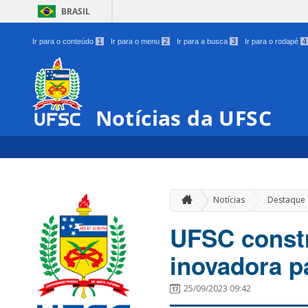
BRASIL
Ir para o conteúdo
1
Ir para o menu
2
Ir para a busca
3
Ir para o rodapé
4
Notícias da UFSC
Notícias
Destaque
UFSC constr
inovadora p
25/09/2023 09:42