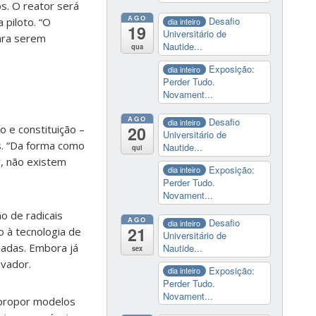
s. O reator será
AGO
Desafio
 piloto. “O
dia inteiro
19
Universitário de
ara serem
Nautide...
qua
Exposição:
dia inteiro
Perder Tudo.
Novament...
AGO
Desafio
dia inteiro
20
o e constituição –
Universitário de
es. “Da forma como
Nautide...
qui
, não existem
Exposição:
dia inteiro
Perder Tudo.
Novament...
o de radicais
AGO
Desafio
dia inteiro
21
o à tecnologia de
Universitário de
jadas. Embora já
Nautide...
sex
vador.
Exposição:
dia inteiro
Perder Tudo.
Novament...
 propor modelos