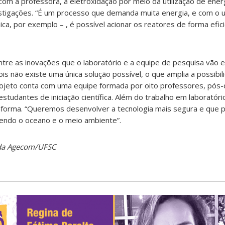
 com a professora, a eletroxidação por meio da utilização de ene
tigações. “É um processo que demanda muita energia, e com o 
aica, por exemplo – , é possível acionar os reatores de forma efic
entre as inovações que o laboratório e a equipe de pesquisa vão 
is não existe uma única solução possível, o que amplia a possibi
projeto conta com uma equipe formada por oito professores, pós
tudantes de iniciação científica. Além do trabalho em laboratór
forma. “Queremos desenvolver a tecnologia mais segura e que p
endo o oceano e o meio ambiente”.
 da Agecom/UFSC