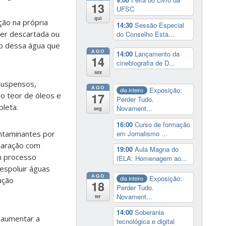
13
UFSC
qui
ão na própria
14:30
Sessão Especial
ser descartada ou
do Conselho Esta...
ão dessa água que
AGO
14:00
Lançamento da
14
cinebiografia de D...
sex
 suspensos,
AGO
Exposição:
dia inteiro
17
do teor de óleos e
Perder Tudo.
pleta.
Novament...
seg
16:00
Curso de formação
em Jornalismo ...
ontaminantes por
paração com
19:00
Aula Magna do
m processo
IELA: Homenagem ao...
espoluir águas
AGO
Exposição:
dia inteiro
ução
18
Perder Tudo.
Novament...
ter
14:00
Soberania
 aumentar a
tecnológica e digital