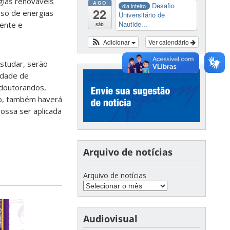
rgias renováveis
AGO
Desafio
dia inteiro
22
uso de energias
Universitário de
Nautide...
iente e
sáb
Adicionar
Ver calendário
estudar, serão
lidade de
-doutorandos,
io, também haverá
ossa ser aplicada
Arquivo de notícias
Arquivo de notícias
Audiovisual