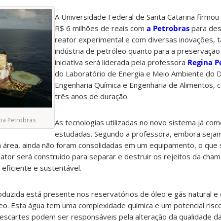
A Universidade Federal de Santa Catarina firmou
R$ 6 milhões de reais com
a Petrobras
para des
reator experimental e com diversas inovações, t
indústria de petróleo quanto para a preservação
iniciativa será liderada pela professora
Regina P
do Laboratório de Energia e Meio Ambiente do
Engenharia Química e Engenharia de Alimentos, 
três anos de duração.
cia Petrobras
As tecnologias utilizadas no novo sistema já co
estudadas. Segundo a professora, embora sejam
da área, ainda não foram consolidadas em um equipamento, o que 
eator será construído para separar e destruir os rejeitos da cha
ficiente e sustentável.
oduzida está presente nos reservatórios de óleo e gás natural e 
leo. Esta água tem uma complexidade química e um potencial risc
descartes podem ser responsáveis pela alteração da qualidade d