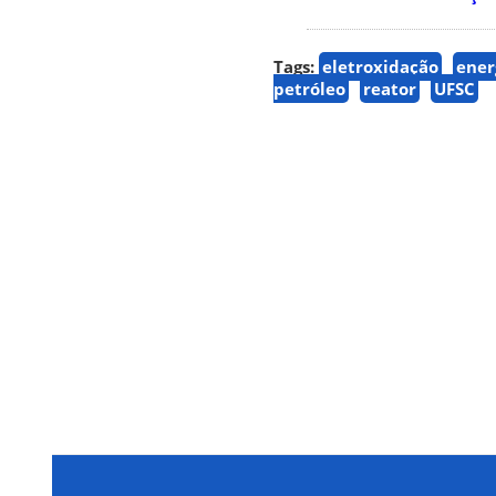
Tags:
eletroxidação
ener
petróleo
reator
UFSC