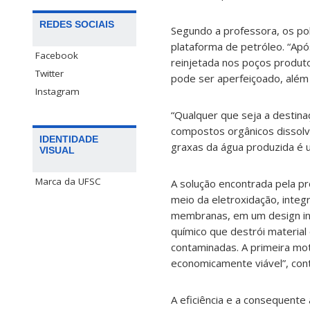
REDES SOCIAIS
Segundo a professora, os po
plataforma de petróleo. “Ap
Facebook
reinjetada nos poços produto
Twitter
pode ser aperfeiçoado, além 
Instagram
“Qualquer que seja a destina
compostos orgânicos dissolvi
IDENTIDADE
graxas da água produzida é u
VISUAL
Marca da UFSC
A solução encontrada pela pr
meio da eletroxidação, inte
membranas, em um design ino
químico que destrói material
contaminadas. A primeira m
economicamente viável”, cont
A eficiência e a consequent