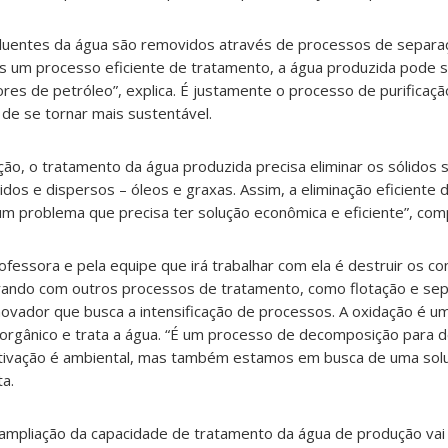
luentes da água são removidos através de processos de separaç
ós um processo eficiente de tratamento, a água produzida pode 
res de petróleo”, explica. É justamente o processo de purificaç
de se tornar mais sustentável.
ção, o tratamento da água produzida precisa eliminar os sólidos
dos e dispersos – óleos e graxas. Assim, a eliminação eficiente 
m problema que precisa ter solução econômica e eficiente”, com
ofessora e pela equipe que irá trabalhar com ela é destruir os c
grando com outros processos de tratamento, como flotação e se
vador que busca a intensificação de processos. A oxidação é u
 orgânico e trata a água. “É um processo de decomposição para d
otivação é ambiental, mas também estamos em busca de uma sol
a.
e ampliação da capacidade de tratamento da água de produção vai