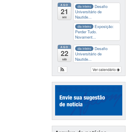
AGO
Desafio
dia inteiro
21
Universitário de
Nautide...
sex
Exposição:
dia inteiro
Perder Tudo.
Novament...
AGO
Desafio
dia inteiro
22
Universitário de
Nautide...
sáb
Ver calendário