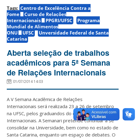
Tags:
Centro de Excelência Contra a
Fome
Curso de Relações
Internacionais
PPGRI/UFSC
Programa
Mundial de Alimentos
ONU
UFSC
Unversidade Federal de Santa
Catarina
Aberta seleção de trabalhos
acadêmicos para 5ª Semana
de Relações Internacionais
01/07/2014 14:03
A V Semana Acadêmica de Relações
Internacionais será realizada 23 a 26 de setembro
na UFSC, pelos graduandos do curso de Relações
Internacionais. A Semanari pretende continuar a se
consolidar na Universidade, bem como no estado de
Santa Catarina, enquanto um espaço de debates. O