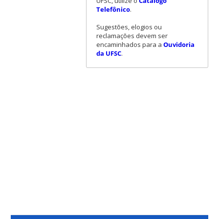
UFSC, utilize o
Catálogo
Telefônico
.
Sugestões, elogios ou
reclamações devem ser
encaminhados para a
Ouvidoria
da UFSC
.