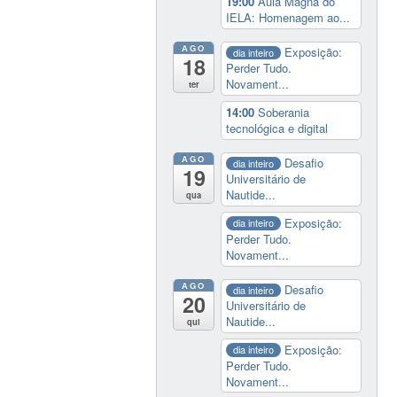
19:00
Aula Magna do
IELA: Homenagem ao...
AGO
Exposição:
dia inteiro
18
Perder Tudo.
Novament...
ter
14:00
Soberania
tecnológica e digital
AGO
Desafio
dia inteiro
19
Universitário de
Nautide...
qua
Exposição:
dia inteiro
Perder Tudo.
Novament...
AGO
Desafio
dia inteiro
20
Universitário de
Nautide...
qui
Exposição:
dia inteiro
Perder Tudo.
Novament...