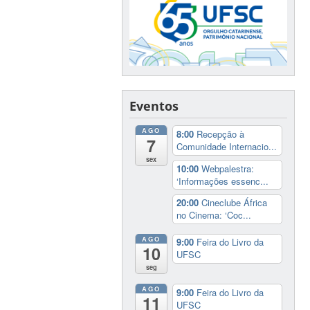
Eventos
AGO
8:00
Recepção à
7
Comunidade Internacio...
sex
10:00
Webpalestra:
‘Informações essenc...
20:00
Cineclube África
no Cinema: ‘Coc...
AGO
9:00
Feira do Livro da
10
UFSC
seg
AGO
9:00
Feira do Livro da
11
UFSC