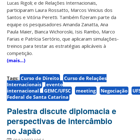
Lucas Rigoli; e de Relações Internacionais,
participaram Laura Rossatto, Marcos Vinicius dos
Santos e Vitória Peretti. Também fizeram parte da
equipe os pesquisadores Amanda Zanatta, Ana
Paula Maier, Bianca Wichoroski, Isis Rambo, Marco
Farias e Patrícia Sertório, que aplicaram simulações-
treinos para testar as estratégias aplicáveis à
competição.
(mais…)
Tags:
Curso de Direito
Curso de Relações
Internacionais
evento
internacional
GEMC/UFSC
meeting
Negociação
UF
Federal de Santa Catarina
Palestra discute diplomacia e
perspectivas de intercâmbio
no Japão