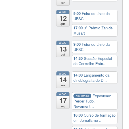
ter
AGO
9:00
Feira do Livro da
12
UFSC
qua
17:00
3º Prêmio Zahidé
Muzart
AGO
9:00
Feira do Livro da
13
UFSC
qui
14:30
Sessão Especial
do Conselho Esta...
AGO
14:00
Lançamento da
14
cinebiografia de D...
sex
AGO
Exposição:
dia inteiro
17
Perder Tudo.
Novament...
seg
16:00
Curso de formação
em Jornalismo ...