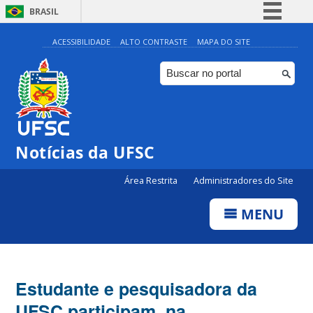
BRASIL
Simplifique!
ACESSIBILIDADE
ALTO CONTRASTE
MAPA DO SITE
Comunica BR
Participe
Acesso à informação
Legislação
Notícias da UFSC
Canais
Área Restrita
Administradores do Site
MENU
Estudante e pesquisadora da
UFSC participam, na