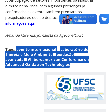
A participação de setores importantes da indústria
é muito bem-vinda, com algumas presenças já
confirmadas. O evento também premiará os
pesquisadores que se destacam na área. Mais
informações aqui.
Amanda Miranda, jornalista da Agecom/UFSC
Tags:
evento internacional
Laboratório de
Energia e Meio Ambiente
oxidação
avançada
VI Iberoamerican Conference on
Advanced Oxidation Technologies