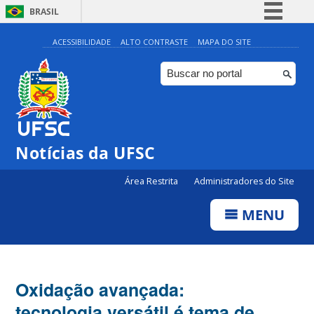
BRASIL
Simplifique!
ACESSIBILIDADE
ALTO CONTRASTE
MAPA DO SITE
Comunica BR
Participe
Acesso à informação
Legislação
Notícias da UFSC
Canais
Área Restrita
Administradores do Site
MENU
Oxidação avançada:
tecnologia versátil é tema de