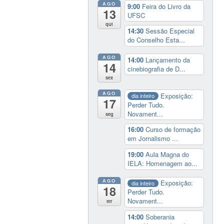
AGO
9:00
Feira do Livro da
13
UFSC
qui
14:30
Sessão Especial
do Conselho Esta...
AGO
14:00
Lançamento da
14
cinebiografia de D...
sex
AGO
Exposição:
dia inteiro
17
Perder Tudo.
Novament...
seg
16:00
Curso de formação
em Jornalismo ...
19:00
Aula Magna do
IELA: Homenagem ao...
AGO
Exposição:
dia inteiro
18
Perder Tudo.
Novament...
ter
14:00
Soberania