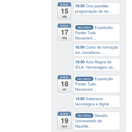
AGO
19:00
Cine paredão:
15
programação de rec...
sáb
AGO
Exposição:
dia inteiro
17
Perder Tudo.
Novament...
seg
16:00
Curso de formação
em Jornalismo ...
19:00
Aula Magna do
IELA: Homenagem ao...
AGO
Exposição:
dia inteiro
18
Perder Tudo.
Novament...
ter
14:00
Soberania
tecnológica e digital
AGO
Desafio
dia inteiro
19
Universitário de
Nautide...
qua