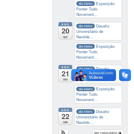
Exposição:
dia inteiro
Perder Tudo.
Novament...
AGO
Desafio
dia inteiro
20
Universitário de
Nautide...
qui
Exposição:
dia inteiro
Perder Tudo.
Novament...
AGO
Desafio
dia inteiro
21
Universitário de
Nautide...
sex
Exposição:
dia inteiro
Perder Tudo.
Novament...
AGO
Desafio
dia inteiro
22
Universitário de
Nautide...
sáb
Ver calendário